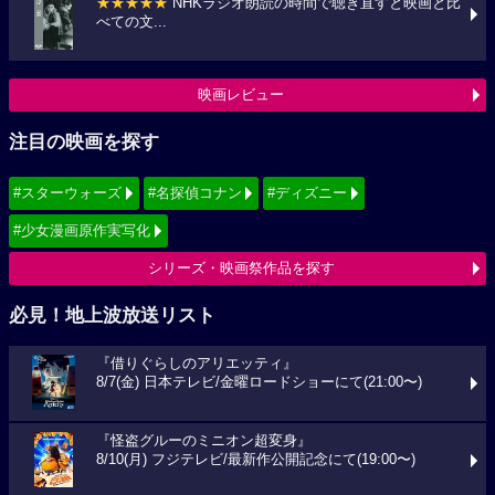
★★★★★
NHKラジオ朗読の時間で聴き直すと映画と比
べての文...
映画レビュー
注目の映画を探す
#スターウォーズ
#名探偵コナン
#ディズニー
#少女漫画原作実写化
シリーズ・映画祭作品を探す
必見！地上波放送リスト
『借りぐらしのアリエッティ』
8/7(金) 日本テレビ/金曜ロードショーにて(21:00〜)
『怪盗グルーのミニオン超変身』
8/10(月) フジテレビ/最新作公開記念にて(19:00〜)