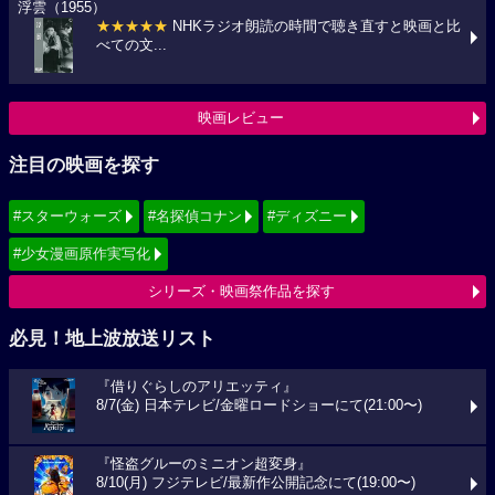
浮雲（1955）
★★★★★
NHKラジオ朗読の時間で聴き直すと映画と比
べての文...
映画レビュー
注目の映画を探す
#スターウォーズ
#名探偵コナン
#ディズニー
#少女漫画原作実写化
シリーズ・映画祭作品を探す
必見！地上波放送リスト
『借りぐらしのアリエッティ』
8/7(金) 日本テレビ/金曜ロードショーにて(21:00〜)
『怪盗グルーのミニオン超変身』
8/10(月) フジテレビ/最新作公開記念にて(19:00〜)