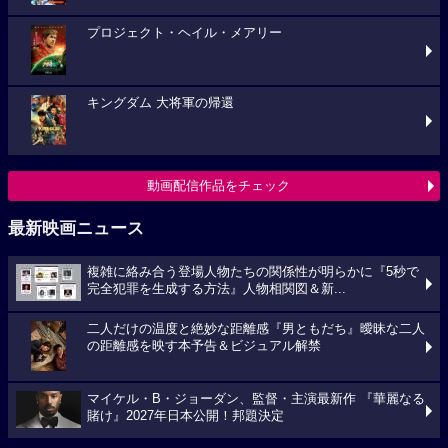
プロジェクト・ヘイル・メアリー
キングダム 大将軍の帰還
動画配信作品をチェック
最新映画ニュース
複雑に絡み合う登場人物たちの関係性が明らかに『5秒で
完全犯罪を生成する方法』人物相関図＆新...
二人だけの温度と絶妙な距離感『男ともだち』曖昧な二人
の距離感を映す本予告＆ビジュアル解禁
マイケル・B・ジョーダン、監督・主演最新作 『華麗なる
賭け』2027年日本公開！邦題決定