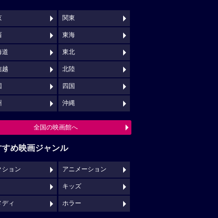
京
関東
西
東海
海道
東北
信越
北陸
国
四国
州
沖縄
全国の映画館へ
すすめ映画ジャンル
クション
アニメーション
キッズ
メディ
ホラー