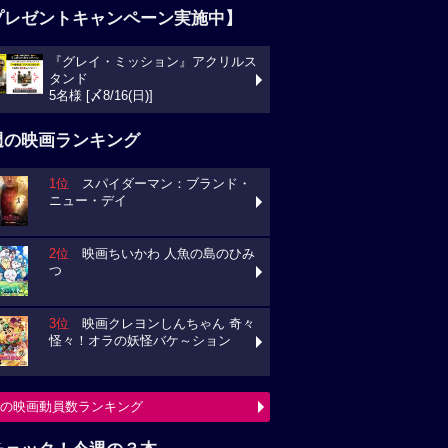
プレゼントキャンペーン実施中】
『グレイ・ミッション』アクリルス
タンド
5名様 [〆8/16(日)]
週の映画ランキング
1位
スパイダーマン：ブランド・
ニュー・デイ
2位
映画ちいかわ 人魚の島のひみ
つ
3位
映画クレヨンしんちゃん 奇々
怪々！オラの妖怪バケ～ション
の映画動員数ランキング