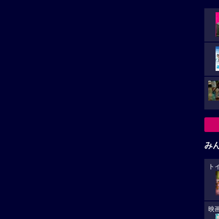
み
ト
映