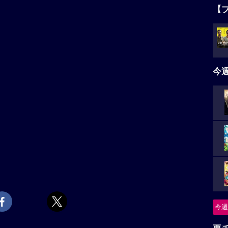
【
今
今週