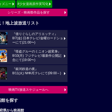
ィズニー
#少女漫画原作実写化
シリーズ・映画祭作品を探す
見！地上波放送リスト
『借りぐらしのアリエッティ』
8/7(金) 日本テレビ/金曜ロードショ
ーにて(21:00〜)
『怪盗グルーのミニオン超変身』
8/10(月) フジテレビ/最新作公開記
念にて(19:00〜)
『銀河鉄道の夜』
8/11(火) NHK/Eテレにて(09:00～)
映画TV放送スケジュールへ
画館を探す
府県から映画館