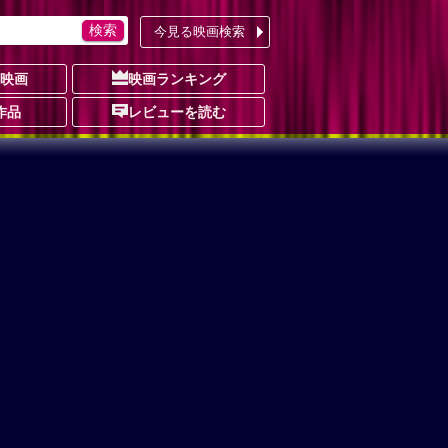
今見る映画検索
の映画
映画ランキング
作品
レビューを読む