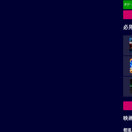
#デ
必
映
都道