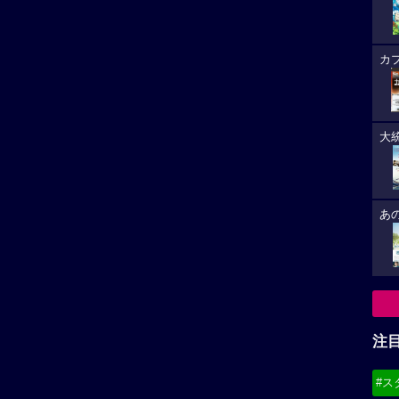
カ
大
あ
注
#ス