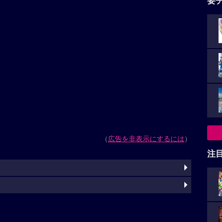
要
（
広告を非表示にするには
）
注