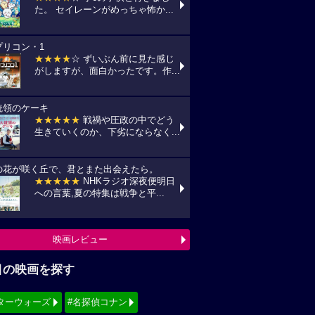
た。 セイレーンがめっちゃ怖か...
プリコン・1
★★★★
☆ ずいぶん前に見た感じ
がしますが、面白かったです。作...
統領のケーキ
★★★★★
戦禍や圧政の中でどう
生きていくのか、下劣にならなく...
の花が咲く丘で、君とまた出会えたら。
★★★★★
NHKラジオ深夜便明日
への言葉,夏の特集は戦争と平...
映画レビュー
目の映画を探す
ターウォーズ
#名探偵コナン