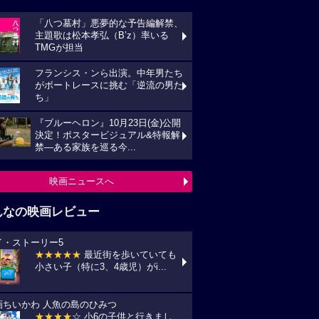
「八つ墓村」悪夢的な予告編解禁、
主題歌は松本孝弘（B’z）率いる
TMGが担当
フランシス・ンら出演。中年男たち
がボートレースに挑む「逆流の男た
ち」
『ブルーヘロン』10月23日(金)公開
決定！ポスタービジュアル&特報解
禁―ある家族を巡る今...
映画ニュースへ
んなの映画レビュー
イ・ストーリー5
★★★★★
最近街を歩いていても
小さい子（特に3、4歳児）がi...
画ちいかわ 人魚の島のひみつ
★★★★
☆ 小6の子供と行きまし