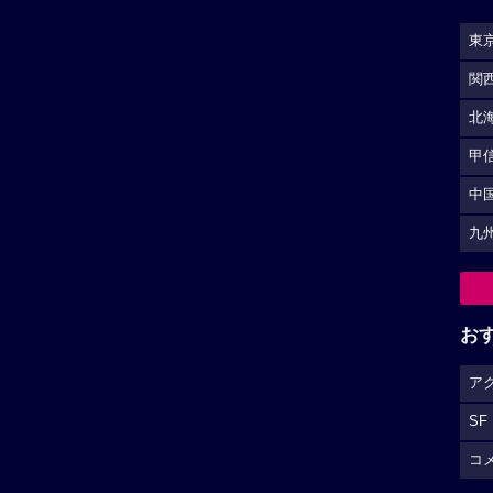
東
関
北
甲
中
九
お
ア
SF
コ