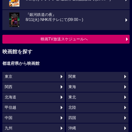
『銀河鉄道の夜』
8/11(火) NHK/Eテレにて(09:00～)
映画TV放送スケジュールへ
映画館を探す
都道府県から映画館
東京
関東
関西
東海
北海道
東北
甲信越
北陸
中国
四国
九州
沖縄