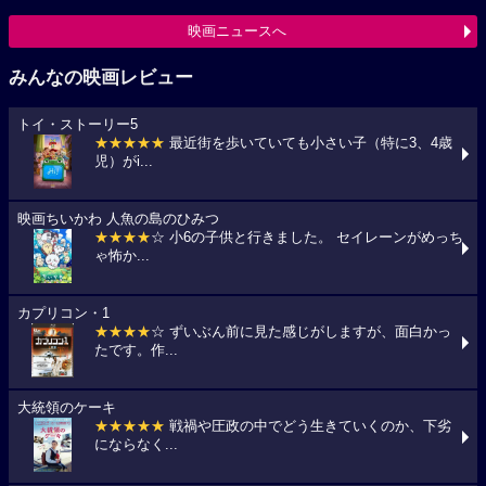
映画ニュースへ
みんなの映画レビュー
トイ・ストーリー5
★★★★★
最近街を歩いていても小さい子（特に3、4歳
児）がi...
映画ちいかわ 人魚の島のひみつ
★★★★
☆ 小6の子供と行きました。 セイレーンがめっち
ゃ怖か...
カプリコン・1
★★★★
☆ ずいぶん前に見た感じがしますが、面白かっ
たです。作...
大統領のケーキ
★★★★★
戦禍や圧政の中でどう生きていくのか、下劣
にならなく...