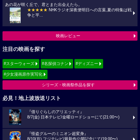
あの花が咲く丘で、君とまた出会えたら。
★★★★★
NHKラジオ深夜便明日への言葉,夏の特集は戦
争と平...
映画レビュー
注目の映画を探す
#スターウォーズ
#名探偵コナン
#ディズニー
#少女漫画原作実写化
シリーズ・映画祭作品を探す
必見！地上波放送リスト
『借りぐらしのアリエッティ』
8/7(金) 日本テレビ/金曜ロードショーにて(21:00〜)
『怪盗グルーのミニオン超変身』
8/10(月) フジテレビ/最新作公開記念にて(19:00〜)