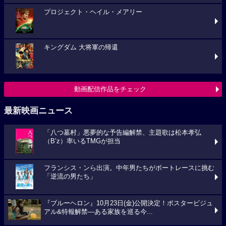
プロジェクト・ヘイル・メアリー
キングダム 大将軍の帰還
動画配信作品をチェック
最新映画ニュース
「八つ墓村」悪夢的な予告編解禁、主題歌は松本孝弘
（B’z）率いるTMGが担当
フランシス・ンら出演。中年男たちがボートレースに挑む
「逆流の男たち」
『ブルーヘロン』10月23日(金)公開決定！ポスタービジュ
アル&特報解禁―ある家族を巡る今...