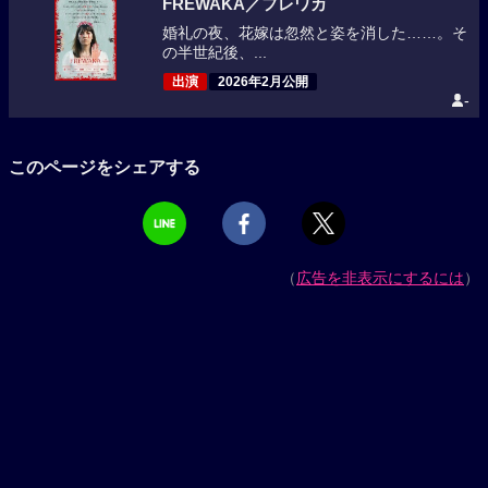
FRÉWAKA／フレワカ
婚礼の夜、花嫁は忽然と姿を消した……。そ
の半世紀後、...
出演
2026年2月公開
-
このページをシェアする
（
広告を非表示にするには
）