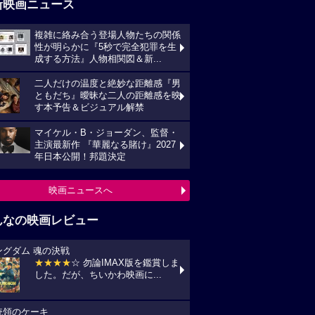
新映画ニュース
複雑に絡み合う登場人物たちの関係
性が明らかに『5秒で完全犯罪を生
成する方法』人物相関図＆新...
二人だけの温度と絶妙な距離感『男
ともだち』曖昧な二人の距離感を映
す本予告＆ビジュアル解禁
マイケル・B・ジョーダン、監督・
主演最新作 『華麗なる賭け』2027
年日本公開！邦題決定
映画ニュースへ
んなの映画レビュー
ングダム 魂の決戦
★★★★
☆ 勿論IMAX版を鑑賞しま
した。だが、ちいかわ映画に...
統領のケーキ