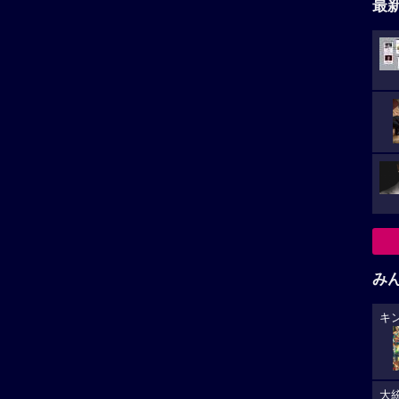
最
み
キ
大