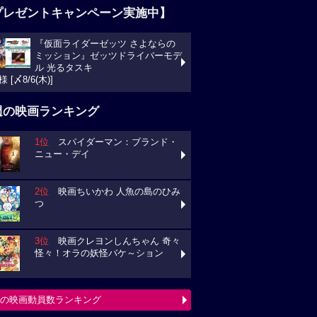
プレゼントキャンペーン実施中】
『仮面ライダーゼッツ さよならの
ミッション』ゼッツドライバーモデ
ル 光るタスキ
様 [〆8/6(木)]
週の映画ランキング
1位
スパイダーマン：ブランド・
ニュー・デイ
2位
映画ちいかわ 人魚の島のひみ
つ
3位
映画クレヨンしんちゃん 奇々
怪々！オラの妖怪バケ～ション
の映画動員数ランキング