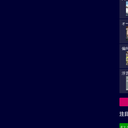
オ
偏
浮雲
注
#ス