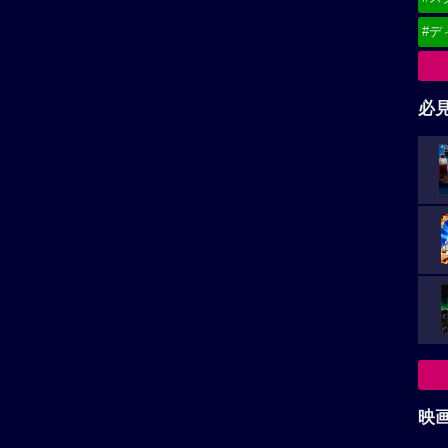
#デ
必
映