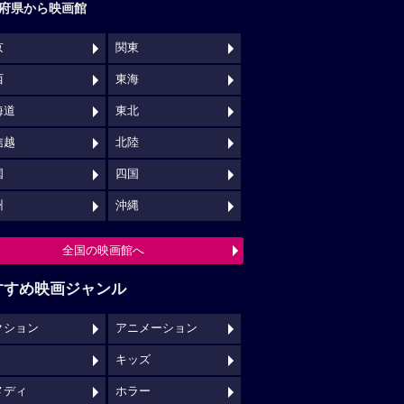
府県から映画館
京
関東
西
東海
海道
東北
信越
北陸
国
四国
州
沖縄
全国の映画館へ
すすめ映画ジャンル
クション
アニメーション
キッズ
メディ
ホラー