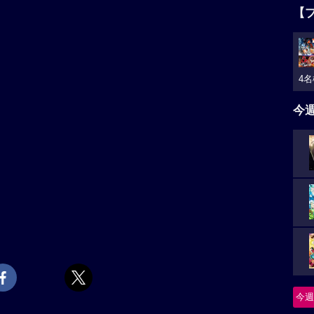
【
4名
今
今週