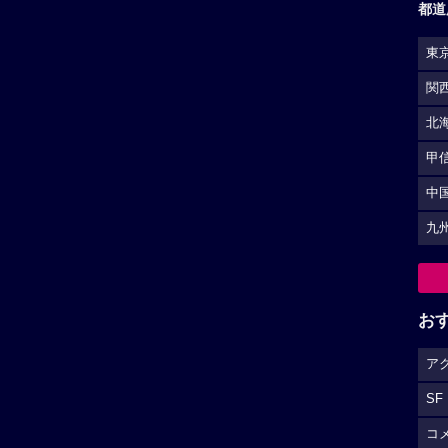
都道
東
関
北
甲
中
九
お
ア
SF
コ