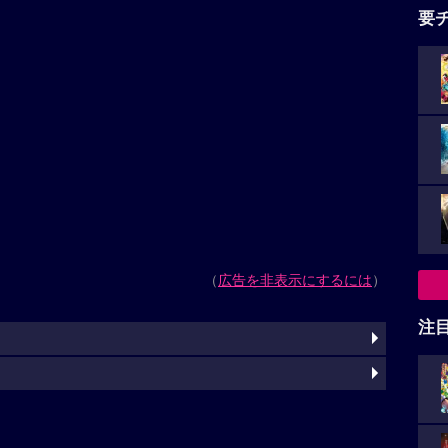
要
（
広告を非表示にするには
）
注