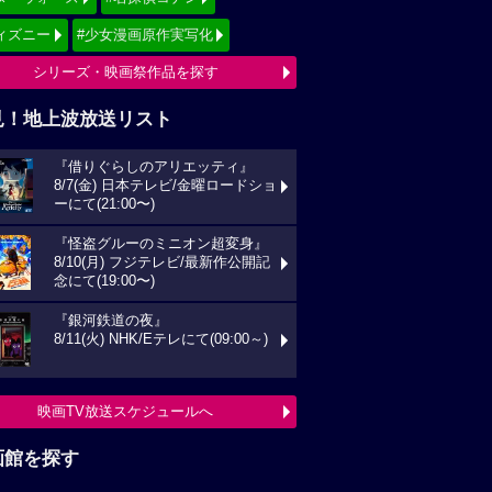
ィズニー
#少女漫画原作実写化
シリーズ・映画祭作品を探す
見！地上波放送リスト
『借りぐらしのアリエッティ』
8/7(金) 日本テレビ/金曜ロードショ
ーにて(21:00〜)
『怪盗グルーのミニオン超変身』
8/10(月) フジテレビ/最新作公開記
念にて(19:00〜)
『銀河鉄道の夜』
8/11(火) NHK/Eテレにて(09:00～)
映画TV放送スケジュールへ
画館を探す