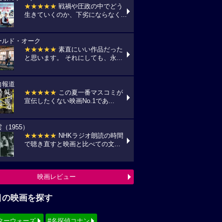
★★★★★
戦禍や圧政の中でどう
生きていくのか、下劣にならなく...
ールド・オーク
★★★★★
素直にいい作品だった
と思います。 それにしても、永...
向報道
★★★★★
この夏一番マスコミが
宣伝したくない映画No.1であ...
（1955）
★★★★★
NHKラジオ朗読の時間
で聴き直すと映画と比べての文...
映画レビュー
目の映画を探す
ターウォーズ
#名探偵コナン