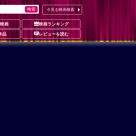
今見る映画検索
の映画
映画ランキング
作品
レビューを読む