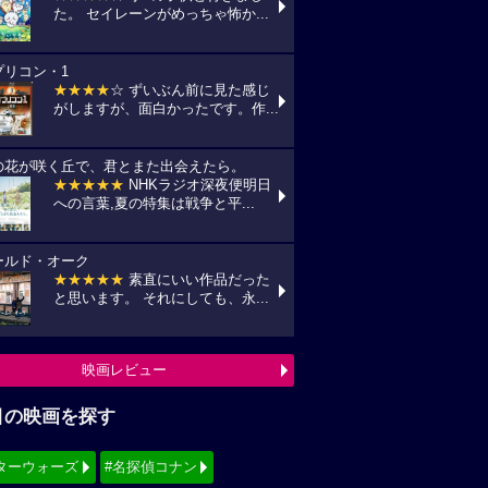
た。 セイレーンがめっちゃ怖か...
プリコン・1
★★★★
☆ ずいぶん前に見た感じ
がしますが、面白かったです。作...
の花が咲く丘で、君とまた出会えたら。
★★★★★
NHKラジオ深夜便明日
への言葉,夏の特集は戦争と平...
ールド・オーク
★★★★★
素直にいい作品だった
と思います。 それにしても、永...
映画レビュー
目の映画を探す
ターウォーズ
#名探偵コナン