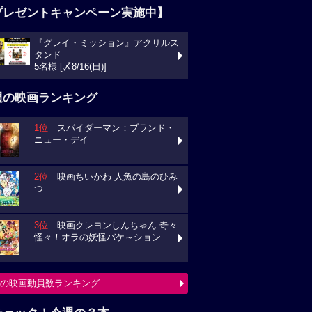
プレゼントキャンペーン実施中】
『グレイ・ミッション』アクリルス
タンド
5名様 [〆8/16(日)]
週の映画ランキング
1位
スパイダーマン：ブランド・
ニュー・デイ
2位
映画ちいかわ 人魚の島のひみ
つ
3位
映画クレヨンしんちゃん 奇々
怪々！オラの妖怪バケ～ション
の映画動員数ランキング