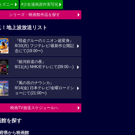
ィズニー
#少女漫画原作実写化
シリーズ・映画祭作品を探す
見！地上波放送リスト
『怪盗グルーのミニオン超変身』
8/10(月) フジテレビ/最新作公開記
念にて(19:00〜)
『銀河鉄道の夜』
8/11(火) NHK/Eテレにて(09:00～)
『風の谷のナウシカ』
8/14(金) 日本テレビ/金曜ロードシ
ョーにて(21:00〜)
映画TV放送スケジュールへ
画館を探す
府県から映画館