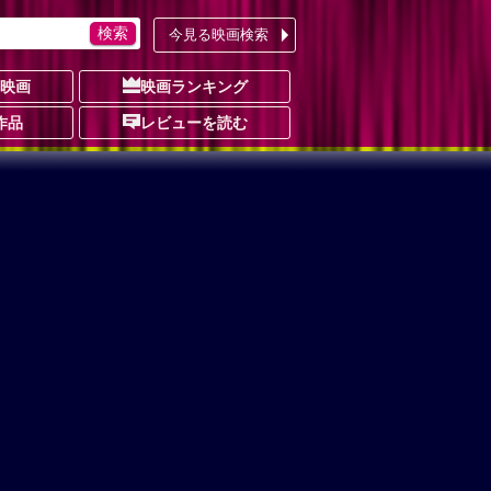
今見る映画検索
の映画
映画ランキング
作品
レビューを読む