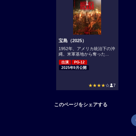
宝島（2025）
1952年、アメリカ統治下の沖
縄。米軍基地から奪った...
出演
PG-12
2025年9月公開
★★★★
☆
7
このページをシェアする