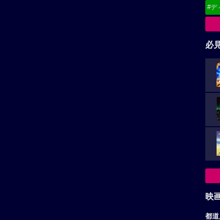
#デ
必
映
都道