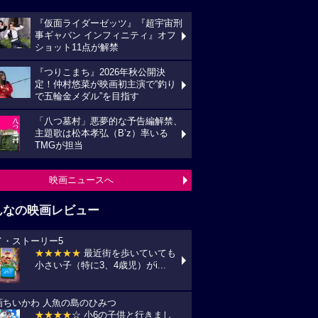
『仮面ライダーゼッツ』『超宇宙刑
事ギャバン インフィニティ』オフ
ショット11点が解禁
『つりこまち』2026年秋公開決
定！仲村悠菜が映画初主演で“釣り
で五輪金メダル”を目指す
「八つ墓村」悪夢的な予告編解禁、
主題歌は松本孝弘（B’z）率いる
TMGが担当
映画ニュースへ
んなの映画レビュー
イ・ストーリー5
★★★★★
最近街を歩いていても
小さい子（特に3、4歳児）がi...
画ちいかわ 人魚の島のひみつ
★★★★
☆ 小6の子供と行きまし