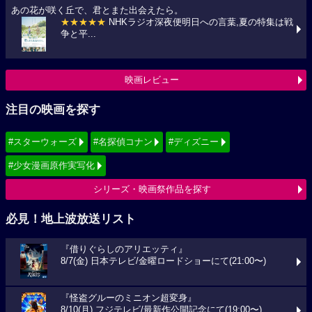
あの花が咲く丘で、君とまた出会えたら。
★★★★★
NHKラジオ深夜便明日への言葉,夏の特集は戦
争と平...
映画レビュー
注目の映画を探す
#スターウォーズ
#名探偵コナン
#ディズニー
#少女漫画原作実写化
シリーズ・映画祭作品を探す
必見！地上波放送リスト
『借りぐらしのアリエッティ』
8/7(金) 日本テレビ/金曜ロードショーにて(21:00〜)
『怪盗グルーのミニオン超変身』
8/10(月) フジテレビ/最新作公開記念にて(19:00〜)