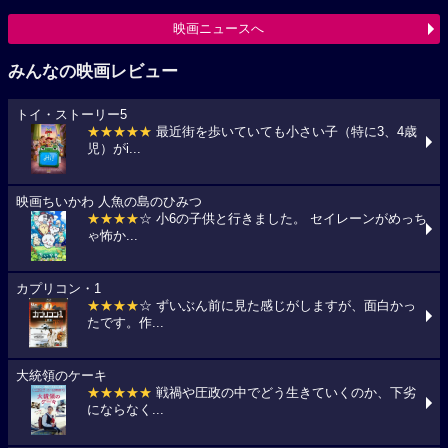
映画ニュースへ
みんなの映画レビュー
トイ・ストーリー5
★★★★★
最近街を歩いていても小さい子（特に3、4歳
児）がi...
映画ちいかわ 人魚の島のひみつ
★★★★
☆ 小6の子供と行きました。 セイレーンがめっち
ゃ怖か...
カプリコン・1
★★★★
☆ ずいぶん前に見た感じがしますが、面白かっ
たです。作...
大統領のケーキ
★★★★★
戦禍や圧政の中でどう生きていくのか、下劣
にならなく...