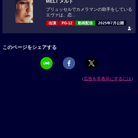
MELT メルト
ブリュッセルでカメラマンの助手をしている
エヴァは、恋...
出演
PG-12
動画配信
2025年7月公開
-
このページをシェアする
（
広告を非表示にするには
）