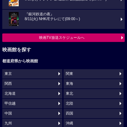
『銀河鉄道の夜』
8/11(火) NHK/Eテレにて(09:00～)
映画TV放送スケジュールへ
映画館を探す
都道府県から映画館
東京
関東
関西
東海
北海道
東北
甲信越
北陸
中国
四国
九州
沖縄