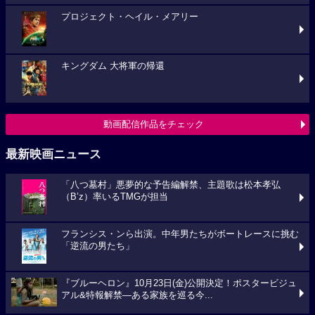
プロジェクト・ヘイル・メアリー
キングダム 大将軍の帰還
動画配信作品をチェック
最新映画ニュース
「八つ墓村」悪夢的な予告編解禁、主題歌は松本孝弘
（B’z）率いるTMGが担当
フランシス・ンら出演。中年男たちがボートレースに挑む
「逆流の男たち」
『ブルーヘロン』10月23日(金)公開決定！ポスタービジュ
アル&特報解禁―ある家族を巡る今...