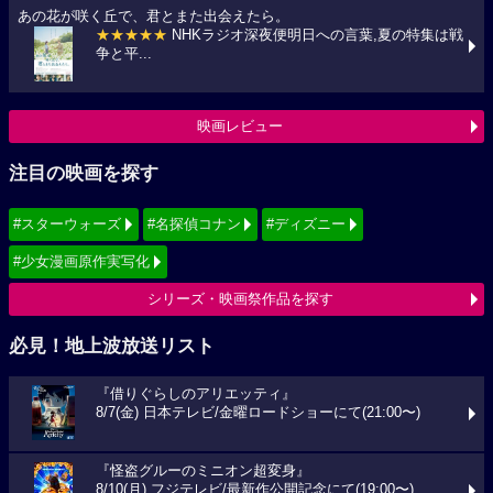
あの花が咲く丘で、君とまた出会えたら。
★★★★★
NHKラジオ深夜便明日への言葉,夏の特集は戦
争と平...
映画レビュー
注目の映画を探す
#スターウォーズ
#名探偵コナン
#ディズニー
#少女漫画原作実写化
シリーズ・映画祭作品を探す
必見！地上波放送リスト
『借りぐらしのアリエッティ』
8/7(金) 日本テレビ/金曜ロードショーにて(21:00〜)
『怪盗グルーのミニオン超変身』
8/10(月) フジテレビ/最新作公開記念にて(19:00〜)