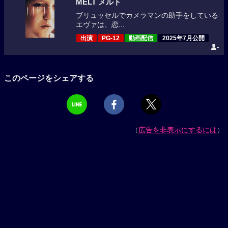
MELT メルト
ブリュッセルでカメラマンの助手をしている
エヴァは、恋...
出演
PG-12
動画配信
2025年7月公開
-
このページをシェアする
（
広告を非表示にするには
）