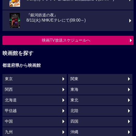
『銀河鉄道の夜』
8/11(火) NHK/Eテレにて(09:00～)
映画TV放送スケジュールへ
映画館を探す
都道府県から映画館
東京
関東
関西
東海
北海道
東北
甲信越
北陸
中国
四国
九州
沖縄