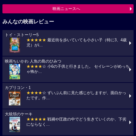
映画ニュースへ
みんなの映画レビュー
トイ・ストーリー5
★★★★★
最近街を歩いていても小さい子（特に3、4歳
児）がi...
映画ちいかわ 人魚の島のひみつ
★★★★
☆ 小6の子供と行きました。 セイレーンがめっち
ゃ怖か...
カプリコン・1
★★★★
☆ ずいぶん前に見た感じがしますが、面白かっ
たです。作...
大統領のケーキ
★★★★★
戦禍や圧政の中でどう生きていくのか、下劣
にならなく...