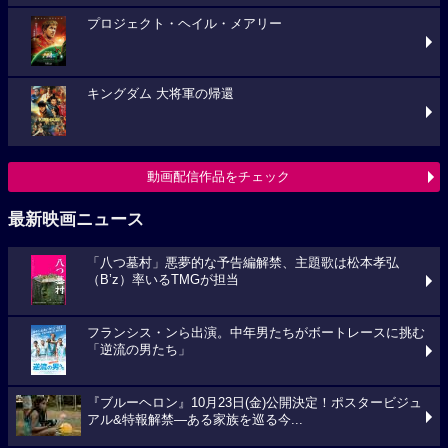
プロジェクト・ヘイル・メアリー
キングダム 大将軍の帰還
動画配信作品をチェック
最新映画ニュース
「八つ墓村」悪夢的な予告編解禁、主題歌は松本孝弘
（B’z）率いるTMGが担当
フランシス・ンら出演。中年男たちがボートレースに挑む
「逆流の男たち」
『ブルーヘロン』10月23日(金)公開決定！ポスタービジュ
アル&特報解禁―ある家族を巡る今...