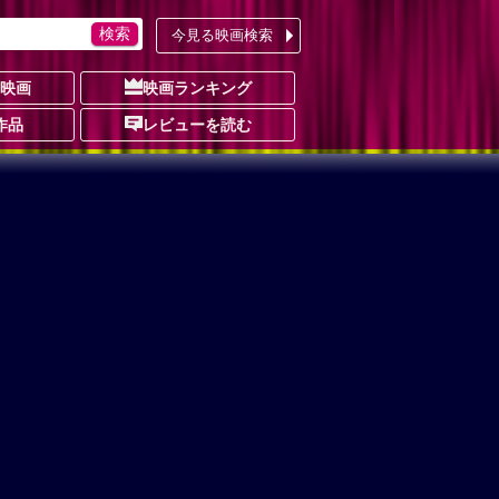
今見る映画検索
の映画
映画ランキング
作品
レビューを読む