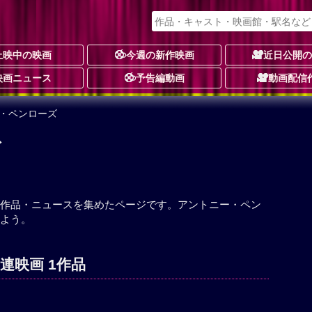
上映中の映画
今週の新作映画
近日公開
映画ニュース
予告編動画
動画配信
ー・ペンローズ
ズ
作品・ニュースを集めたページです。アントニー・ペン
よう。
連映画 1作品