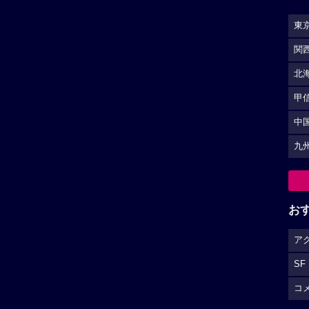
東
関
北
甲
中
九
お
ア
SF
コ