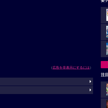
要
（
広告を非表示にするには
）
注