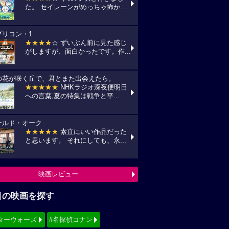
た。 セイレーンがめっちゃ怖か...
プリコン・1
★★★★
☆ ずいぶん前に見た感じ
がしますが、面白かったです。作...
の花が咲く丘で、君とまた出会えたら。
★★★★★
NHKラジオ深夜便明日
への言葉,夏の特集は戦争と平...
ールド・オーク
★★★★★
素直にいい作品だった
と思います。 それにしても、永...
映画レビュー
目の映画を探す
ターウォーズ
#名探偵コナン