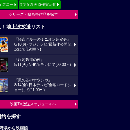
ィズニー
#少女漫画原作実写化
シリーズ・映画祭作品を探す
見！地上波放送リスト
『怪盗グルーのミニオン超変身』
8/10(月) フジテレビ/最新作公開記
念にて(19:00〜)
『銀河鉄道の夜』
8/11(火) NHK/Eテレにて(09:00～)
『風の谷のナウシカ』
8/14(金) 日本テレビ/金曜ロードシ
ョーにて(21:00〜)
映画TV放送スケジュールへ
画館を探す
府県から映画館