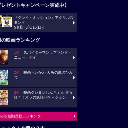
プレゼントキャンペーン実施中】
『グレイ・ミッション』アクリルス
タンド
5名様 [〆8/16(日)]
週の映画ランキング
1位
スパイダーマン：ブランド・
ニュー・デイ
2位
映画ちいかわ 人魚の島のひみ
つ
3位
映画クレヨンしんちゃん 奇々
怪々！オラの妖怪バケ～ション
の映画動員数ランキング