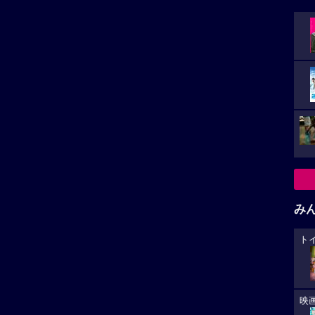
み
ト
映