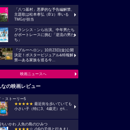
「八つ墓村」悪夢的な予告編解禁、
主題歌は松本孝弘（B’z）率いる
TMGが担当
フランシス・ンら出演。中年男たち
がボートレースに挑む「逆流の男た
ち」
『ブルーヘロン』10月23日(金)公開
決定！ポスタービジュアル&特報解
禁―ある家族を巡る今...
映画ニュースへ
んなの映画レビュー
イ・ストーリー5
★★★★★
最近街を歩いていても
小さい子（特に3、4歳児）がi...
画ちいかわ 人魚の島のひみつ
★★★★
☆ 小6の子供と行きまし