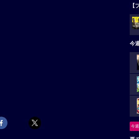
【
今
今週