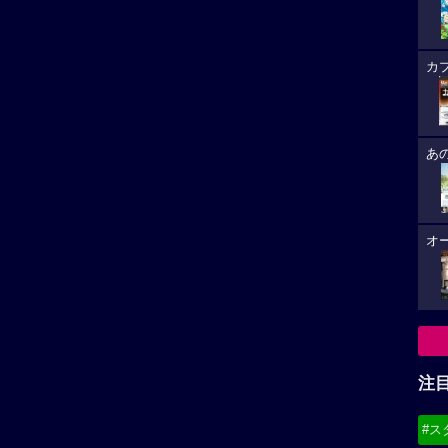
カ
あ
オ
注
#ス