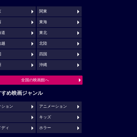
京
関東
西
東海
海道
東北
信越
北陸
国
四国
州
沖縄
全国の映画館へ
すすめ映画ジャンル
クション
アニメーション
キッズ
メディ
ホラー