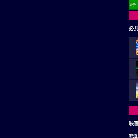
#デ
必
映
都道