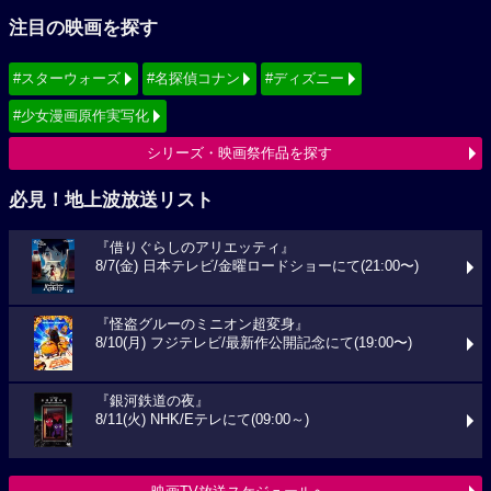
注目の映画を探す
#スターウォーズ
#名探偵コナン
#ディズニー
#少女漫画原作実写化
シリーズ・映画祭作品を探す
必見！地上波放送リスト
『借りぐらしのアリエッティ』
8/7(金) 日本テレビ/金曜ロードショーにて(21:00〜)
『怪盗グルーのミニオン超変身』
8/10(月) フジテレビ/最新作公開記念にて(19:00〜)
『銀河鉄道の夜』
8/11(火) NHK/Eテレにて(09:00～)