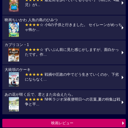
★★★★★
最近街を歩いていても小さい子（特に3、4歳
児）がi...
映画ちいかわ 人魚の島のひみつ
★★★★
☆ 小6の子供と行きました。 セイレーンがめっち
ゃ怖か...
カプリコン・1
★★★★
☆ ずいぶん前に見た感じがしますが、面白かっ
たです。作...
大統領のケーキ
★★★★★
戦禍や圧政の中でどう生きていくのか、下劣
にならなく...
あの花が咲く丘で、君とまた出会えたら。
★★★★★
NHKラジオ深夜便明日への言葉,夏の特集は戦
争と平...
映画レビュー