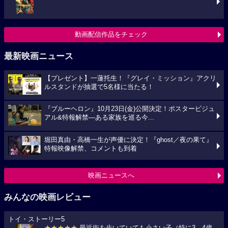
動画配信作品をチェック
最新映画ニュース
【プレゼント】一蓮托生！『グレイ・ミッション』アクリ
ルスタンドが抽選で5名様に当たる！
『ブルーヘロン』10月23日(金)公開決定！ポスタービジュ
アル&特報解禁―ある家族を巡る今...
堀田真由・高橋一生が声優に決定！『ghost／夜の果て』
特報映像解禁、コメントも到着
映画ニュースへ
みんなの映画レビュー
トイ・ストーリー5