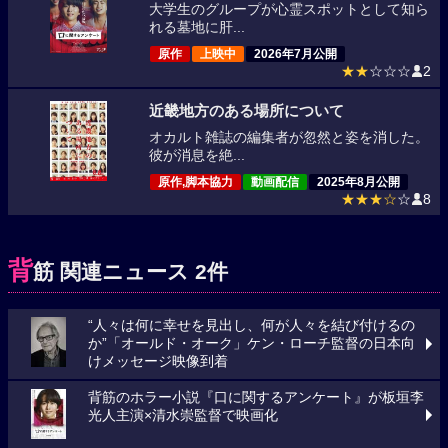
大学生のグループが心霊スポットとして知ら
れる墓地に肝...
原作
上映中
2026年7月公開
★★
☆☆☆
2
近畿地方のある場所について
オカルト雑誌の編集者が忽然と姿を消した。
彼が消息を絶...
原作,脚本協力
動画配信
2025年8月公開
★★★☆
☆
8
背
筋 関連ニュース 2件
“人々は何に幸せを見出し、何が人々を結び付けるの
か”「オールド・オーク」ケン・ローチ監督の日本向
けメッセージ映像到着
背筋のホラー小説『口に関するアンケート』が板垣李
光人主演×清水崇監督で映画化