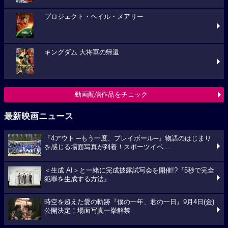
プロジェクト・ヘイル・メアリー
キングダム 大将軍の帰還
動画配信作品をチェック
最新映画ニュース
『4アウト ─もう一度、プレイボール─』物語のはじまり
を感じる場面写真が到着！スポーツイベ...
＜生成 AI＞と一緒に完成披露試写会を開催!?『5秒で完全
犯罪を生成する方法』
時空を超えた愛の軌跡『僕の一年、君の一日』9月4日(金)
公開決定！場面写真一挙解禁