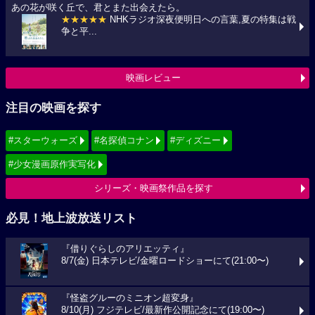
あの花が咲く丘で、君とまた出会えたら。
★★★★★
NHKラジオ深夜便明日への言葉,夏の特集は戦
争と平...
映画レビュー
注目の映画を探す
#スターウォーズ
#名探偵コナン
#ディズニー
#少女漫画原作実写化
シリーズ・映画祭作品を探す
必見！地上波放送リスト
『借りぐらしのアリエッティ』
8/7(金) 日本テレビ/金曜ロードショーにて(21:00〜)
『怪盗グルーのミニオン超変身』
8/10(月) フジテレビ/最新作公開記念にて(19:00〜)