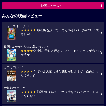
映画ニュースへ
みんなの映画レビュー
トイ・ストーリー5
★★★★★
最近街を歩いていても小さい子（特に3、4歳
児）がi...
映画ちいかわ 人魚の島のひみつ
★★★★
☆ 小6の子供と行きました。 セイレーンがめっち
ゃ怖か...
カプリコン・1
★★★★
☆ ずいぶん前に見た感じがしますが、面白かっ
たです。作...
大統領のケーキ
★★★★★
戦禍や圧政の中でどう生きていくのか、下劣
にならなく...