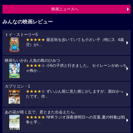
映画ニュースへ
みんなの映画レビュー
トイ・ストーリー5
★★★★★
最近街を歩いていても小さい子（特に3、4歳
児）がi...
映画ちいかわ 人魚の島のひみつ
★★★★
☆ 小6の子供と行きました。 セイレーンがめっち
ゃ怖か...
カプリコン・1
★★★★
☆ ずいぶん前に見た感じがしますが、面白かっ
たです。作...
あの花が咲く丘で、君とまた出会えたら。
★★★★★
NHKラジオ深夜便明日への言葉,夏の特集は戦
争と平...