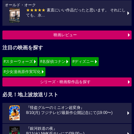
オールド・オーク
★★★★★
素直にいい作品だったと思います。 それにし
ても、永...
映画レビュー
注目の映画を探す
#スターウォーズ
#名探偵コナン
#ディズニー
#少女漫画原作実写化
シリーズ・映画祭作品を探す
必見！地上波放送リスト
『怪盗グルーのミニオン超変身』
8/10(月) フジテレビ/最新作公開記念にて(19:00〜)
『銀河鉄道の夜』
8/11(火) NHK/Eテレにて(09:00～)