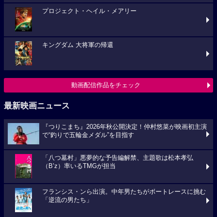
プロジェクト・ヘイル・メアリー
キングダム 大将軍の帰還
動画配信作品をチェック
最新映画ニュース
『つりこまち』2026年秋公開決定！仲村悠菜が映画初主演
で“釣りで五輪金メダル”を目指す
「八つ墓村」悪夢的な予告編解禁、主題歌は松本孝弘
（B’z）率いるTMGが担当
フランシス・ンら出演。中年男たちがボートレースに挑む
「逆流の男たち」