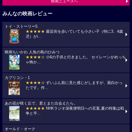
映画ニュースへ
みんなの映画レビュー
トイ・ストーリー5
★★★★★
最近街を歩いていても小さい子（特に3、4歳
児）がi...
映画ちいかわ 人魚の島のひみつ
★★★★
☆ 小6の子供と行きました。 セイレーンがめっち
ゃ怖か...
カプリコン・1
★★★★
☆ ずいぶん前に見た感じがしますが、面白かっ
たです。作...
あの花が咲く丘で、君とまた出会えたら。
★★★★★
NHKラジオ深夜便明日への言葉,夏の特集は戦
争と平...
オールド・オーク