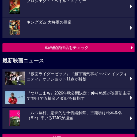
プロジェクト・ヘイル・メアリー
キングダム 大将軍の帰還
動画配信作品をチェック
最新映画ニュース
『仮面ライダーゼッツ』『超宇宙刑事ギャバン インフィ
ニティ』オフショット11点が解禁
『つりこまち』2026年秋公開決定！仲村悠菜が映画初主演
で“釣りで五輪金メダル”を目指す
「八つ墓村」悪夢的な予告編解禁、主題歌は松本孝弘
（B’z）率いるTMGが担当