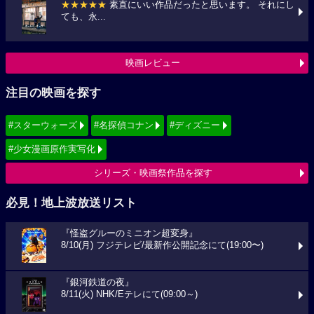
★★★★★
素直にいい作品だったと思います。 それにし
ても、永...
映画レビュー
注目の映画を探す
#スターウォーズ
#名探偵コナン
#ディズニー
#少女漫画原作実写化
シリーズ・映画祭作品を探す
必見！地上波放送リスト
『怪盗グルーのミニオン超変身』
8/10(月) フジテレビ/最新作公開記念にて(19:00〜)
『銀河鉄道の夜』
8/11(火) NHK/Eテレにて(09:00～)