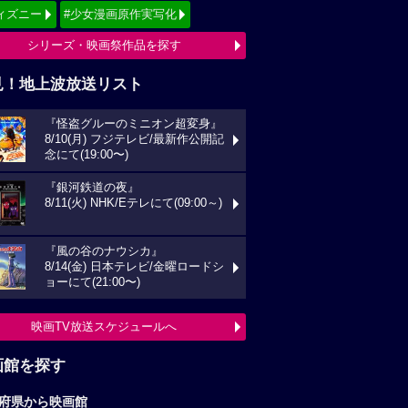
ィズニー
#少女漫画原作実写化
シリーズ・映画祭作品を探す
見！地上波放送リスト
『怪盗グルーのミニオン超変身』
8/10(月) フジテレビ/最新作公開記
念にて(19:00〜)
『銀河鉄道の夜』
8/11(火) NHK/Eテレにて(09:00～)
『風の谷のナウシカ』
8/14(金) 日本テレビ/金曜ロードシ
ョーにて(21:00〜)
映画TV放送スケジュールへ
画館を探す
府県から映画館