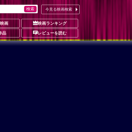
今見る映画検索
の映画
映画ランキング
作品
レビューを読む