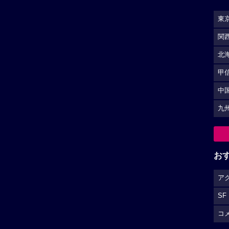
東
関
北
甲
中
九
お
ア
SF
コ