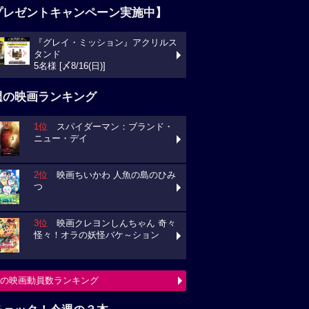
プレゼントキャンペーン実施中】
『グレイ・ミッション』アクリルス
タンド
5名様 [〆8/16(日)]
週の映画ランキング
1位
スパイダーマン：ブランド・
ニュー・デイ
2位
映画ちいかわ 人魚の島のひみ
つ
3位
映画クレヨンしんちゃん 奇々
怪々！オラの妖怪バケ～ション
の映画動員数ランキング