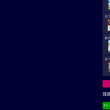
カ
あ
オ
注
#ス