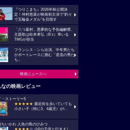
『つりこまち』2026年秋公開決
定！仲村悠菜が映画初主演で“釣り
で五輪金メダル”を目指す
「八つ墓村」悪夢的な予告編解禁、
主題歌は松本孝弘（B’z）率いる
TMGが担当
フランシス・ンら出演。中年男たち
がボートレースに挑む「逆流の男た
ち」
映画ニュースへ
んなの映画レビュー
イ・ストーリー5
★★★★★
最近街を歩いていても
小さい子（特に3、4歳児）がi...
画ちいかわ 人魚の島のひみつ
★★★★
☆ 小6の子供と行きまし