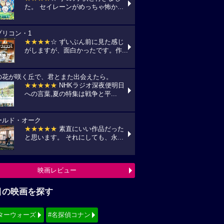
た。 セイレーンがめっちゃ怖か...
プリコン・1
★★★★
☆ ずいぶん前に見た感じ
がしますが、面白かったです。作...
の花が咲く丘で、君とまた出会えたら。
★★★★★
NHKラジオ深夜便明日
への言葉,夏の特集は戦争と平...
ールド・オーク
★★★★★
素直にいい作品だった
と思います。 それにしても、永...
映画レビュー
目の映画を探す
ターウォーズ
#名探偵コナン