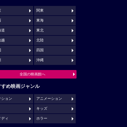
京
関東
西
東海
海道
東北
信越
北陸
国
四国
州
沖縄
全国の映画館へ
すすめ映画ジャンル
クション
アニメーション
キッズ
メディ
ホラー