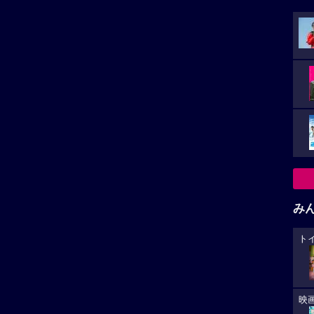
み
ト
映