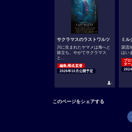
サクラマスのラストワルツ
ミル
川に生まれたヤマメは海へと
源流
旅立ち、やがてサクラマス
はいま
と...
プロ
ター
編集,構成,監督
202
2026年10月公開予定
-
このページをシェアする