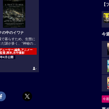
【
クの中のイワナ
今
域で暮らすため、生態に
だ謎が多く、“神秘の...
デューサー,編集,アニメー
,監督,脚本,水中撮影
4年4月公開
-
今週