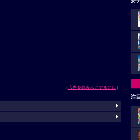
要
（
広告を非表示にするには
）
注