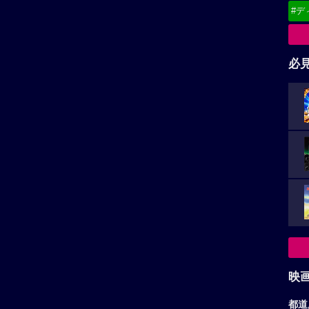
#デ
必
映
都道