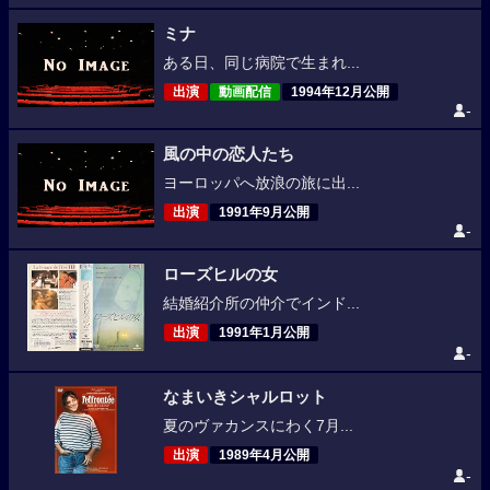
ミナ
ある日、同じ病院で生まれ...
出演
動画配信
1994年12月公開
-
風の中の恋人たち
ヨーロッパへ放浪の旅に出...
出演
1991年9月公開
-
ローズヒルの女
結婚紹介所の仲介でインド...
出演
1991年1月公開
-
なまいきシャルロット
夏のヴァカンスにわく7月...
出演
1989年4月公開
-