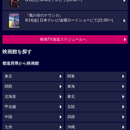
8/11(火) NHK/Eテレにて(09:00～)
『風の谷のナウシカ』
8/14(金) 日本テレビ/金曜ロードショーにて(21:00〜)
映画TV放送スケジュールへ
映画館を探す
都道府県から映画館
東京
関東
関西
東海
北海道
東北
甲信越
北陸
中国
四国
九州
沖縄