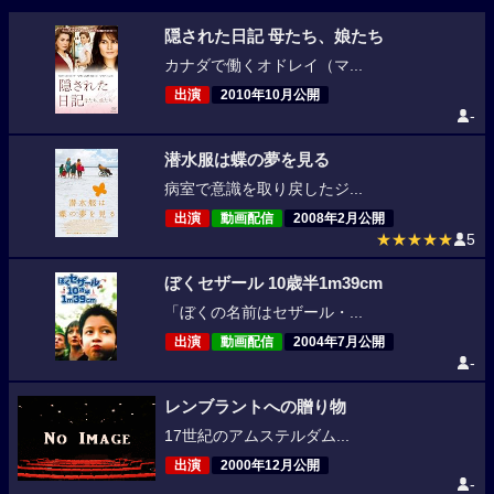
隠された日記 母たち、娘たち
カナダで働くオドレイ（マ...
出演
2010年10月公開
-
潜水服は蝶の夢を見る
病室で意識を取り戻したジ...
出演
動画配信
2008年2月公開
★★★★★
5
ぼくセザール 10歳半1m39cm
「ぼくの名前はセザール・...
出演
動画配信
2004年7月公開
-
レンブラントへの贈り物
17世紀のアムステルダム...
出演
2000年12月公開
-