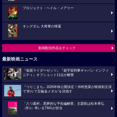
プロジェクト・ヘイル・メアリー
キングダム 大将軍の帰還
動画配信作品をチェック
最新映画ニュース
『仮面ライダーゼッツ』『超宇宙刑事ギャバン インフィ
ニティ』オフショット11点が解禁
『つりこまち』2026年秋公開決定！仲村悠菜が映画初主演
で“釣りで五輪金メダル”を目指す
「八つ墓村」悪夢的な予告編解禁、主題歌は松本孝弘
（B’z）率いるTMGが担当