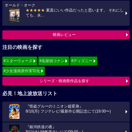
オールド・オーク
★★★★★
素直にいい作品だったと思います。 それにし
ても、永...
映画レビュー
注目の映画を探す
#スターウォーズ
#名探偵コナン
#ディズニー
#少女漫画原作実写化
シリーズ・映画祭作品を探す
必見！地上波放送リスト
『怪盗グルーのミニオン超変身』
8/10(月) フジテレビ/最新作公開記念にて(19:00〜)
『銀河鉄道の夜』