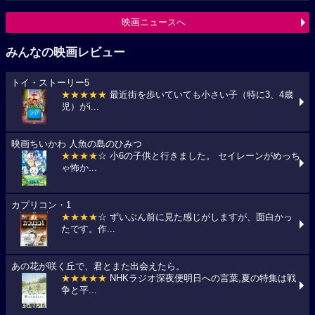
映画ニュースへ
みんなの映画レビュー
トイ・ストーリー5
★★★★★
最近街を歩いていても小さい子（特に3、4歳
児）がi...
映画ちいかわ 人魚の島のひみつ
★★★★
☆ 小6の子供と行きました。 セイレーンがめっち
ゃ怖か...
カプリコン・1
★★★★
☆ ずいぶん前に見た感じがしますが、面白かっ
たです。作...
あの花が咲く丘で、君とまた出会えたら。
★★★★★
NHKラジオ深夜便明日への言葉,夏の特集は戦
争と平...