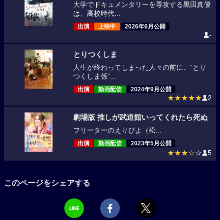
大学でドキュメンタリーを専攻する黒田真優
は、高校時代...
出演
上映中
2026年6月公開
-
とりつくしま
人生が終わってしまった人々の前に、“とり
つくしま係”...
出演
動画配信
2024年9月公開
★★★★★
2
劇場版 推しが武道館いってくれたら死ぬ
フリーターのえりぴよ（松...
出演
動画配信
2023年5月公開
★★★☆
☆
5
このページをシェアする