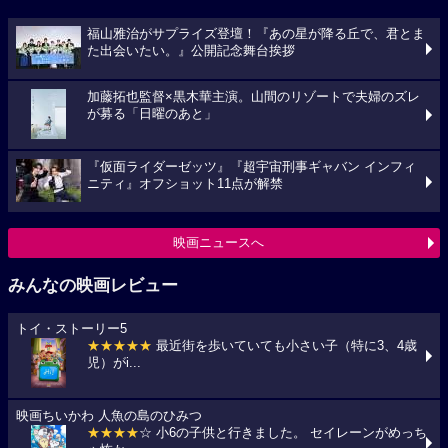
福山雅治がサプライズ登壇！『あの星が降る丘で、君とま
た出会いたい。』公開記念舞台挨拶
加藤拓也監督×黒木華主演。山間のリゾートで夫婦のズレ
が募る「日曜のあと」
『仮面ライダーゼッツ』『超宇宙刑事ギャバン インフィ
ニティ』オフショット11点が解禁
映画ニュースへ
みんなの映画レビュー
トイ・ストーリー5
★★★★★
最近街を歩いていても小さい子（特に3、4歳
児）がi...
映画ちいかわ 人魚の島のひみつ
★★★★
☆ 小6の子供と行きました。 セイレーンがめっち