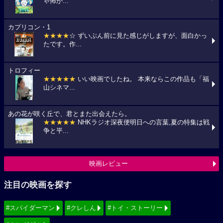
ゃ怖か...
カプリコン・1
★★★★
☆ ずいぶん前に見た感じがしますが、面白かっ
たです。作...
トロフィー
★★★★★
いい映画でしたね。 本来ならこの作品も「福
山シネマ...
あの花が咲く丘で、君とまた出会えたら。
★★★★★
NHKラジオ深夜便明日への言葉,夏の特集は戦
争と平...
映画レビュー
注目の映画を探す
#スパイダーマン
#クレしん
#トイ・ストーリー