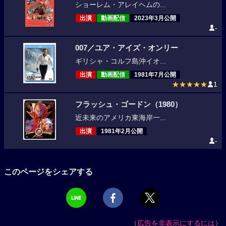
ショーレム・アレイヘムの...
出演
動画配信
2023年3月公開
-
007／ユア・アイズ・オンリー
ギリシャ・コルフ島沖イオ...
出演
動画配信
1981年7月公開
★★★★★
1
フラッシュ・ゴードン（1980）
近未来のアメリカ東海岸一...
出演
1981年2月公開
-
このページをシェアする
（
広告を非表示にするには
）