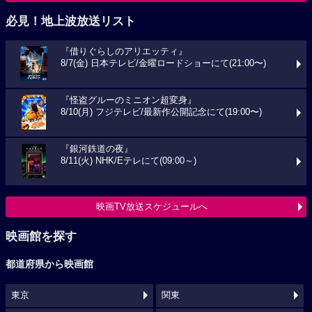
必見！地上波放送リスト
『借りぐらしのアリエッティ』
8/7(金) 日本テレビ/金曜ロードショーにて(21:00〜)
『怪盗グルーのミニオン超変身』
8/10(月) フジテレビ/最新作公開記念にて(19:00〜)
『銀河鉄道の夜』
8/11(火) NHK/Eテレにて(09:00～)
映画TV放送スケジュールへ
映画館を探す
都道府県から映画館
東京
関東