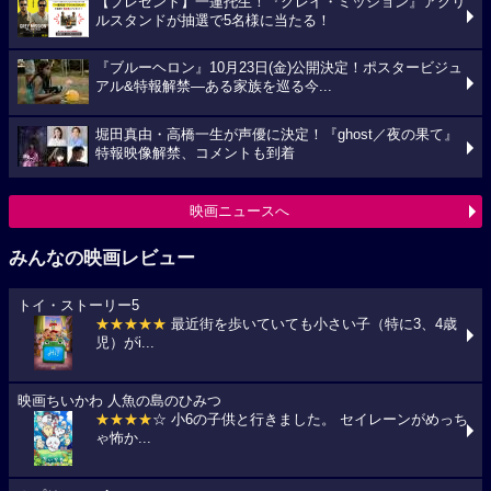
【プレゼント】一蓮托生！『グレイ・ミッション』アクリ
ルスタンドが抽選で5名様に当たる！
『ブルーヘロン』10月23日(金)公開決定！ポスタービジュ
アル&特報解禁―ある家族を巡る今...
堀田真由・高橋一生が声優に決定！『ghost／夜の果て』
特報映像解禁、コメントも到着
映画ニュースへ
みんなの映画レビュー
トイ・ストーリー5
★★★★★
最近街を歩いていても小さい子（特に3、4歳
児）がi...
映画ちいかわ 人魚の島のひみつ
★★★★
☆ 小6の子供と行きました。 セイレーンがめっち
ゃ怖か...