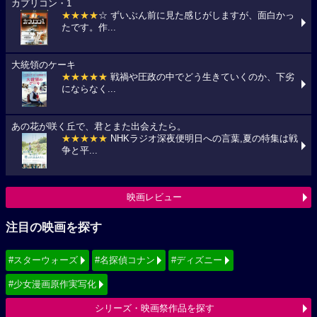
カプリコン・1
★★★★
☆ ずいぶん前に見た感じがしますが、面白かっ
たです。作...
大統領のケーキ
★★★★★
戦禍や圧政の中でどう生きていくのか、下劣
にならなく...
あの花が咲く丘で、君とまた出会えたら。
★★★★★
NHKラジオ深夜便明日への言葉,夏の特集は戦
争と平...
映画レビュー
注目の映画を探す
#スターウォーズ
#名探偵コナン
#ディズニー
#少女漫画原作実写化
シリーズ・映画祭作品を探す