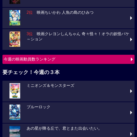
2位
映画ちいかわ 人魚の島のひみつ
3位
映画クレヨンしんちゃん 奇々怪々！オラの妖怪バケ
～ション
今週の映画動員数ランキング
要チェック！今週の３本
ミニオンズ＆モンスターズ
ブルーロック
あの星が降る丘で、君とまた出会いたい。