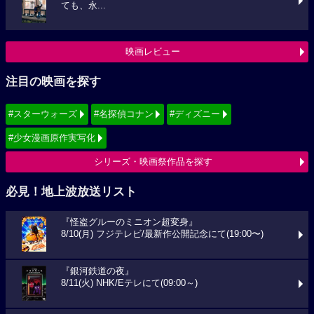
ても、永...
映画レビュー
注目の映画を探す
#スターウォーズ
#名探偵コナン
#ディズニー
#少女漫画原作実写化
シリーズ・映画祭作品を探す
必見！地上波放送リスト
『怪盗グルーのミニオン超変身』
8/10(月) フジテレビ/最新作公開記念にて(19:00〜)
『銀河鉄道の夜』
8/11(火) NHK/Eテレにて(09:00～)