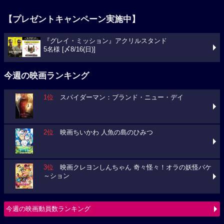
【プレゼントキャンペーン実施中】
『グレイ・ミッション』アクリルスタンド
5名様 [〆8/16(日)]
今週の映画ランキング
1位
スパイダーマン：ブランド・ニュー・デイ
2位
映画ちいかわ 人魚の島のひみつ
3位
映画クレヨンしんちゃん 奇々怪々！オラの妖怪バケ
～ション
今週の映画動員数ランキング