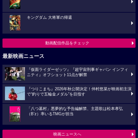
キングダム 大将軍の帰還
動画配信作品をチェック
最新映画ニュース
『仮面ライダーゼッツ』『超宇宙刑事ギャバン インフィ
ニティ』オフショット11点が解禁
『つりこまち』2026年秋公開決定！仲村悠菜が映画初主演
で“釣りで五輪金メダル”を目指す
「八つ墓村」悪夢的な予告編解禁、主題歌は松本孝弘
（B’z）率いるTMGが担当
映画ニュースへ