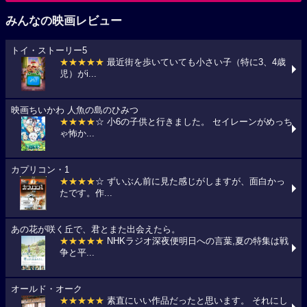
みんなの映画レビュー
トイ・ストーリー5
★★★★★
最近街を歩いていても小さい子（特に3、4歳
児）がi...
映画ちいかわ 人魚の島のひみつ
★★★★
☆ 小6の子供と行きました。 セイレーンがめっち
ゃ怖か...
カプリコン・1
★★★★
☆ ずいぶん前に見た感じがしますが、面白かっ
たです。作...
あの花が咲く丘で、君とまた出会えたら。
★★★★★
NHKラジオ深夜便明日への言葉,夏の特集は戦
争と平...
オールド・オーク
★★★★★
素直にいい作品だったと思います。 それにし