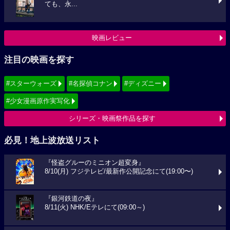
ても、永...
映画レビュー
注目の映画を探す
#スターウォーズ
#名探偵コナン
#ディズニー
#少女漫画原作実写化
シリーズ・映画祭作品を探す
必見！地上波放送リスト
『怪盗グルーのミニオン超変身』
8/10(月) フジテレビ/最新作公開記念にて(19:00〜)
『銀河鉄道の夜』
8/11(火) NHK/Eテレにて(09:00～)