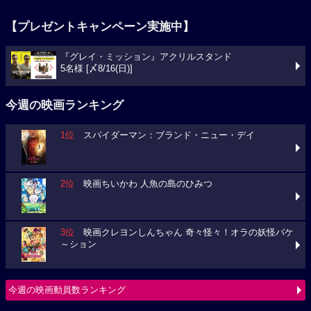
【プレゼントキャンペーン実施中】
『グレイ・ミッション』アクリルスタンド
5名様 [〆8/16(日)]
今週の映画ランキング
1位
スパイダーマン：ブランド・ニュー・デイ
2位
映画ちいかわ 人魚の島のひみつ
3位
映画クレヨンしんちゃん 奇々怪々！オラの妖怪バケ
～ション
今週の映画動員数ランキング