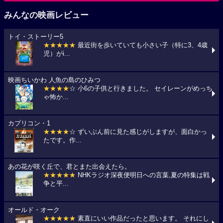
みんなの映画レビュー
トイ・ストーリー5
★★★★★
最近街を歩いていても小さい子（特に3、4歳
児）がi...
映画ちいかわ 人魚の島のひみつ
★★★★
☆ 小6の子供と行きました。 セイレーンがめっち
ゃ怖か...
カプリコン・1
★★★★
☆ ずいぶん前に見た感じがしますが、面白かっ
たです。作...
あの花が咲く丘で、君とまた出会えたら。
★★★★★
NHKラジオ深夜便明日への言葉,夏の特集は戦
争と平...
オールド・オーク
★★★★★
素直にいい作品だったと思います。 それにし