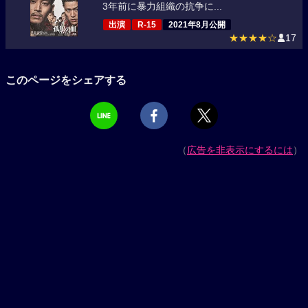
3年前に暴力組織の抗争に...
出演
R-15
2021年8月公開
★★★★☆
17
このページをシェアする
（
広告を非表示にするには
）