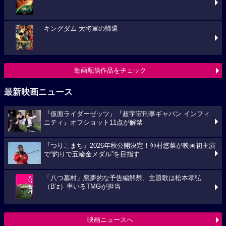
キングダム 大将軍の帰還
動画配信作品をチェック
最新映画ニュース
『仮面ライダーゼッツ』『超宇宙刑事ギャバン インフィ
ニティ』オフショット11点が解禁
『つりこまち』2026年秋公開決定！仲村悠菜が映画初主演
で“釣りで五輪金メダル”を目指す
「八つ墓村」悪夢的な予告編解禁、主題歌は松本孝弘
（B’z）率いるTMGが担当
映画ニュースへ