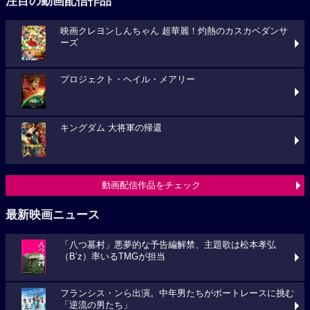
注目の動画配信作品
映画クレヨンしんちゃん 超華麗！灼熱のカスカベダンサ
ーズ
プロジェクト・ヘイル・メアリー
キングダム 大将軍の帰還
動画配信作品をチェック
最新映画ニュース
「八つ墓村」悪夢的な予告編解禁、主題歌は松本孝弘
（B’z）率いるTMGが担当
フランシス・ンら出演。中年男たちがボートレースに挑む
「逆流の男たち」