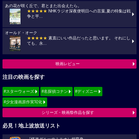
あの花が咲く丘で、君とまた出会えたら。
★★★★★
NHKラジオ深夜便明日への言葉,夏の特集は戦
争と平...
オールド・オーク
★★★★★
素直にいい作品だったと思います。 それにし
ても、永...
映画レビュー
注目の映画を探す
#スターウォーズ
#名探偵コナン
#ディズニー
#少女漫画原作実写化
シリーズ・映画祭作品を探す
必見！地上波放送リスト