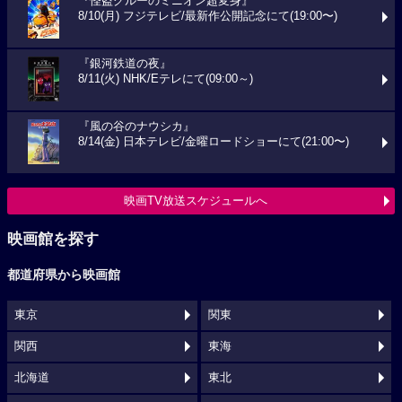
『怪盗グルーのミニオン超変身』
8/10(月) フジテレビ/最新作公開記念にて(19:00〜)
『銀河鉄道の夜』
8/11(火) NHK/Eテレにて(09:00～)
『風の谷のナウシカ』
8/14(金) 日本テレビ/金曜ロードショーにて(21:00〜)
映画TV放送スケジュールへ
映画館を探す
都道府県から映画館
東京
関東
関西
東海
北海道
東北