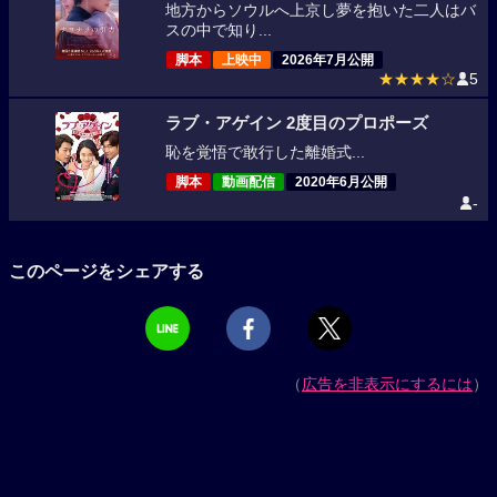
地方からソウルへ上京し夢を抱いた二人はバ
スの中で知り...
脚本
上映中
2026年7月公開
★★★★☆
5
ラブ・アゲイン 2度目のプロポーズ
恥を覚悟で敢行した離婚式...
脚本
動画配信
2020年6月公開
-
このページをシェアする
（
広告を非表示にするには
）