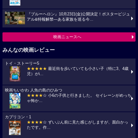
『ブルーヘロン』10月23日(金)公開決定！ポスタービジュ
アル&特報解禁―ある家族を巡る今...
映画ニュースへ
みんなの映画レビュー
トイ・ストーリー5
★★★★★
最近街を歩いていても小さい子（特に3、4歳
児）がi...
映画ちいかわ 人魚の島のひみつ
★★★★
☆ 小6の子供と行きました。 セイレーンがめっち
ゃ怖か...
カプリコン・1
★★★★
☆ ずいぶん前に見た感じがしますが、面白かっ
たです。作...