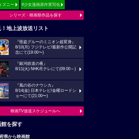
ィズニー
#少女漫画原作実写化
シリーズ・映画祭作品を探す
見！地上波放送リスト
『怪盗グルーのミニオン超変身』
8/10(月) フジテレビ/最新作公開記
念にて(19:00〜)
『銀河鉄道の夜』
8/11(火) NHK/Eテレにて(09:00～)
『風の谷のナウシカ』
8/14(金) 日本テレビ/金曜ロードシ
ョーにて(21:00〜)
映画TV放送スケジュールへ
画館を探す
府県から映画館