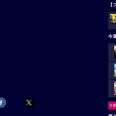
【
今
今週