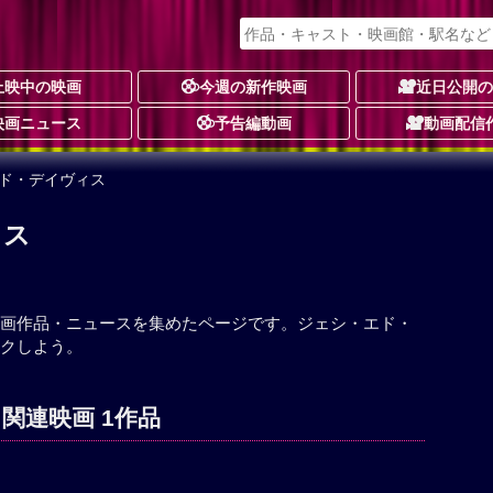
上映中の映画
今週の新作映画
近日公開
映画ニュース
予告編動画
動画配信
エド・デイヴィス
ィス
画作品・ニュースを集めたページです。ジェシ・エド・
クしよう。
関連映画 1作品