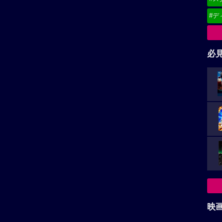
#デ
必
映