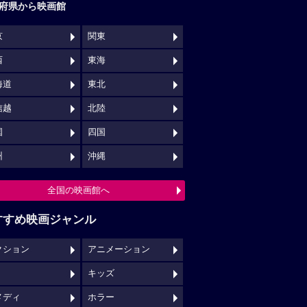
府県から映画館
京
関東
西
東海
海道
東北
信越
北陸
国
四国
州
沖縄
全国の映画館へ
すすめ映画ジャンル
クション
アニメーション
キッズ
メディ
ホラー