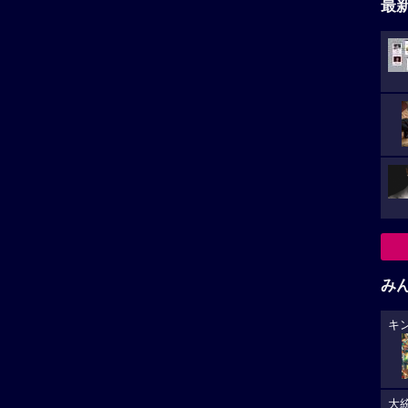
最
み
キ
大