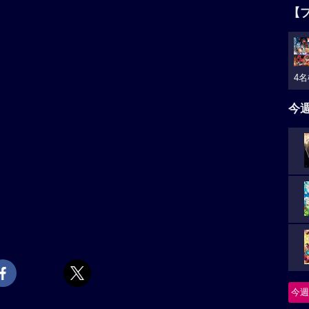
【
4名
今
今週