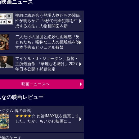
新映画ニュース
複雑に絡み合う登場人物たちの関係
性が明らかに『5秒で完全犯罪を生
成する方法』人物相関図＆新...
二人だけの温度と絶妙な距離感『男
ともだち』曖昧な二人の距離感を映
す本予告＆ビジュアル解禁
マイケル・B・ジョーダン、監督・
主演最新作 『華麗なる賭け』2027
年日本公開！邦題決定
映画ニュースへ
んなの映画レビュー
ングダム 魂の決戦
★★★★
☆ 勿論IMAX版を鑑賞しま
した。だが、ちいかわ映画に...
統領のケーキ