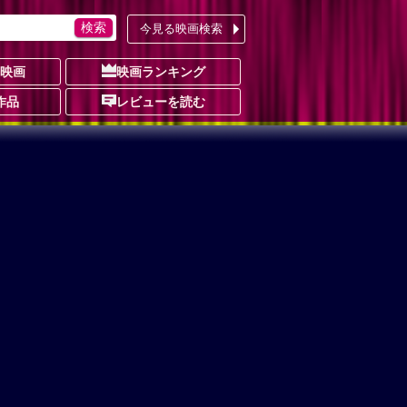
今見る映画検索
の映画
映画ランキング
作品
レビューを読む