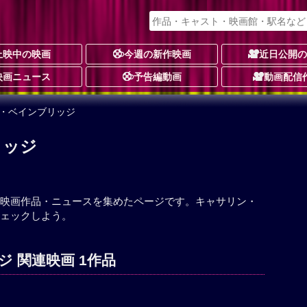
上映中の映画
今週の新作映画
近日公開
映画ニュース
予告編動画
動画配信
ン・ベインブリッジ
リッジ
映画作品・ニュースを集めたページです。キャサリン・
ェックしよう。
 関連映画 1作品