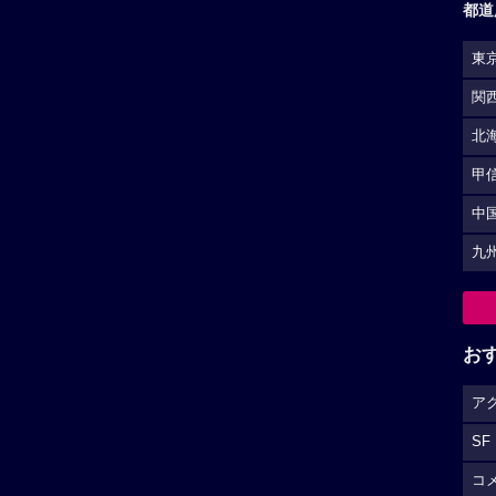
都道
東
関
北
甲
中
九
お
ア
SF
コ