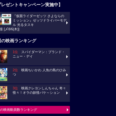
プレゼントキャンペーン実施中】
『仮面ライダーゼッツ さよならの
ミッション』ゼッツドライバーモデ
ル 光るタスキ
様 [〆8/6(木)]
週の映画ランキング
1位
スパイダーマン：ブランド・
ニュー・デイ
2位
映画ちいかわ 人魚の島のひみ
つ
3位
映画クレヨンしんちゃん 奇々
怪々！オラの妖怪バケ～ション
の映画動員数ランキング