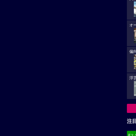
オ
偏
浮雲
注
#ス