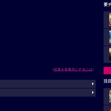
要
（
広告を非表示にするには
）
注