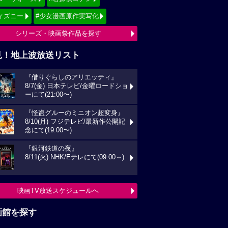
ィズニー
#少女漫画原作実写化
シリーズ・映画祭作品を探す
見！地上波放送リスト
『借りぐらしのアリエッティ』
8/7(金) 日本テレビ/金曜ロードショ
ーにて(21:00〜)
『怪盗グルーのミニオン超変身』
8/10(月) フジテレビ/最新作公開記
念にて(19:00〜)
『銀河鉄道の夜』
8/11(火) NHK/Eテレにて(09:00～)
映画TV放送スケジュールへ
画館を探す