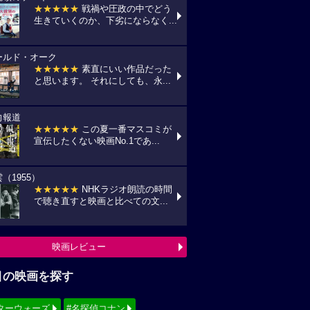
★★★★★
戦禍や圧政の中でどう
生きていくのか、下劣にならなく...
ールド・オーク
★★★★★
素直にいい作品だった
と思います。 それにしても、永...
向報道
★★★★★
この夏一番マスコミが
宣伝したくない映画No.1であ...
（1955）
★★★★★
NHKラジオ朗読の時間
で聴き直すと映画と比べての文...
映画レビュー
目の映画を探す
ターウォーズ
#名探偵コナン