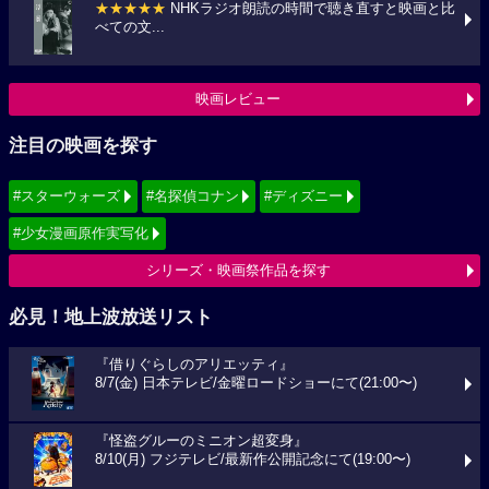
★★★★★
NHKラジオ朗読の時間で聴き直すと映画と比
べての文...
映画レビュー
注目の映画を探す
#スターウォーズ
#名探偵コナン
#ディズニー
#少女漫画原作実写化
シリーズ・映画祭作品を探す
必見！地上波放送リスト
『借りぐらしのアリエッティ』
8/7(金) 日本テレビ/金曜ロードショーにて(21:00〜)
『怪盗グルーのミニオン超変身』
8/10(月) フジテレビ/最新作公開記念にて(19:00〜)