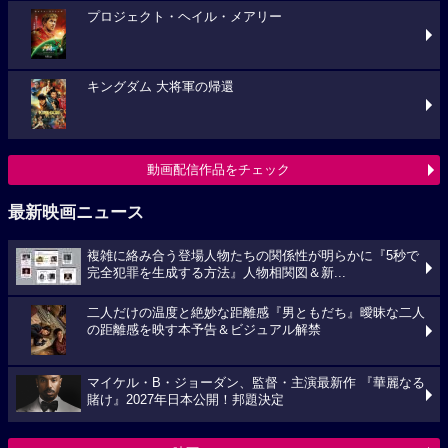
プロジェクト・ヘイル・メアリー
キングダム 大将軍の帰還
動画配信作品をチェック
最新映画ニュース
複雑に絡み合う登場人物たちの関係性が明らかに『5秒で
完全犯罪を生成する方法』人物相関図＆新...
二人だけの温度と絶妙な距離感『男ともだち』曖昧な二人
の距離感を映す本予告＆ビジュアル解禁
マイケル・B・ジョーダン、監督・主演最新作 『華麗なる
賭け』2027年日本公開！邦題決定