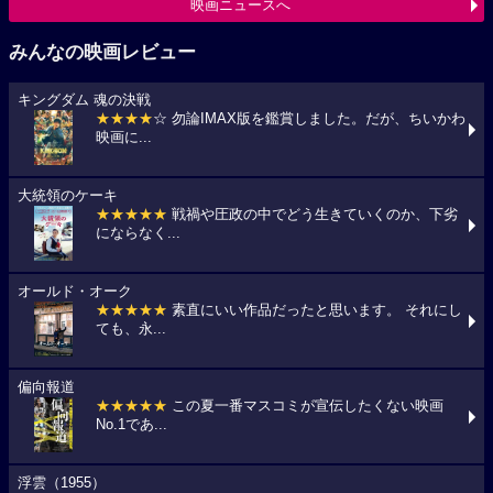
映画ニュースへ
みんなの映画レビュー
キングダム 魂の決戦
★★★★
☆ 勿論IMAX版を鑑賞しました。だが、ちいかわ
映画に...
大統領のケーキ
★★★★★
戦禍や圧政の中でどう生きていくのか、下劣
にならなく...
オールド・オーク
★★★★★
素直にいい作品だったと思います。 それにし
ても、永...
偏向報道
★★★★★
この夏一番マスコミが宣伝したくない映画
No.1であ...
浮雲（1955）