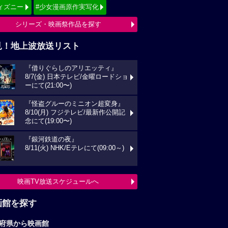
ィズニー
#少女漫画原作実写化
シリーズ・映画祭作品を探す
見！地上波放送リスト
『借りぐらしのアリエッティ』
8/7(金) 日本テレビ/金曜ロードショ
ーにて(21:00〜)
『怪盗グルーのミニオン超変身』
8/10(月) フジテレビ/最新作公開記
念にて(19:00〜)
『銀河鉄道の夜』
8/11(火) NHK/Eテレにて(09:00～)
映画TV放送スケジュールへ
画館を探す
府県から映画館