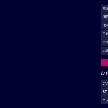
東
関
北
甲
中
九
お
ア
SF
コ