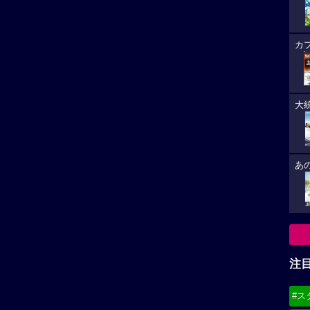
カ
大
あ
注
#ス