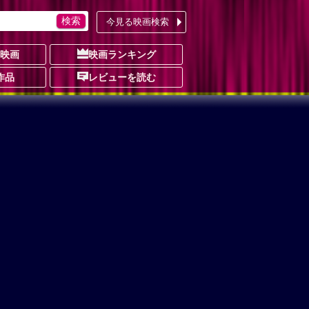
今見る映画検索
の映画
映画ランキング
作品
レビューを読む