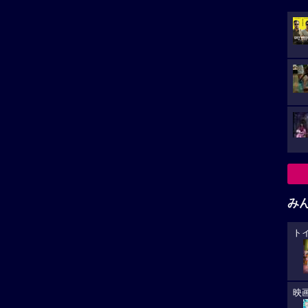
み
ト
映