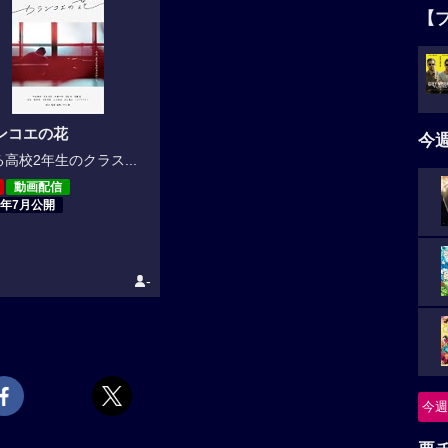
【
ンコエの花
今
高校2年生のクラス...
動画配信
8年7月公開
-
今週