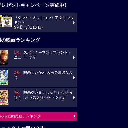
プレゼントキャンペーン実施中】
『グレイ・ミッション』アクリルス
タンド
5名様 [〆8/16(日)]
週の映画ランキング
1位
スパイダーマン：ブランド・
ニュー・デイ
2位
映画ちいかわ 人魚の島のひみ
つ
3位
映画クレヨンしんちゃん 奇々
怪々！オラの妖怪バケ～ション
の映画動員数ランキング