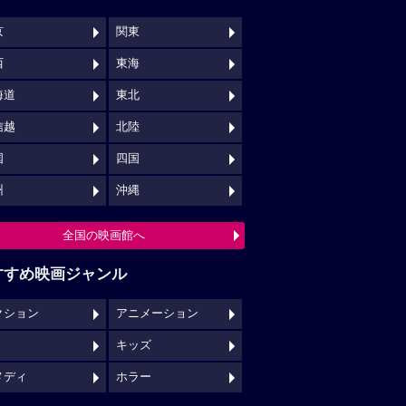
京
関東
西
東海
海道
東北
信越
北陸
国
四国
州
沖縄
全国の映画館へ
すすめ映画ジャンル
クション
アニメーション
キッズ
メディ
ホラー