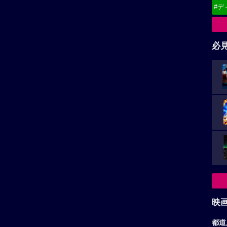
#デ
必
映
都道