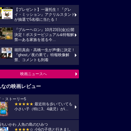
【プレゼント】一蓮托生！『グレ
イ・ミッション』アクリルスタンド
が抽選で5名様に当たる！
『ブルーヘロン』10月23日(金)公開
決定！ポスタービジュアル&特報解
禁―ある家族を巡る今...
堀田真由・高橋一生が声優に決定！
『ghost／夜の果て』特報映像解
禁、コメントも到着
映画ニュースへ
んなの映画レビュー
イ・ストーリー5
★★★★★
最近街を歩いていても
小さい子（特に3、4歳児）がi...
画ちいかわ 人魚の島のひみつ
★★★★
☆ 小6の子供と行きまし