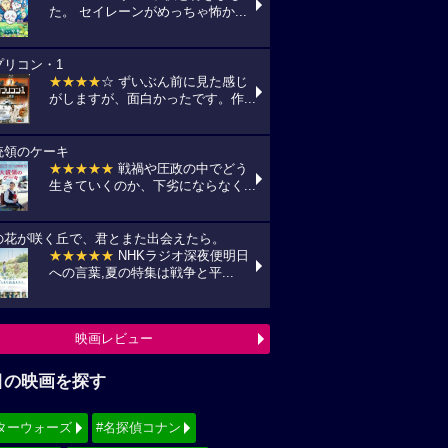
た。 セイレーンがめっちゃ怖か...
プリコン・1
★★★★
☆ ずいぶん前に見た感じ
がしますが、面白かったです。作...
統領のケーキ
★★★★★
戦禍や圧政の中でどう
生きていくのか、下劣にならなく...
の花が咲く丘で、君とまた出会えたら。
★★★★★
NHKラジオ深夜便明日
への言葉,夏の特集は戦争と平...
映画レビュー
目の映画を探す
ターウォーズ
#名探偵コナン