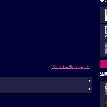
要
（
広告を非表示にするには
）
注