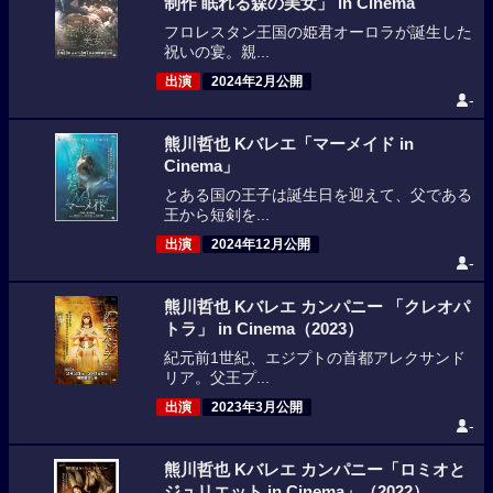
制作 眠れる森の美女」 in Cinema
フロレスタン王国の姫君オーロラが誕生した
祝いの宴。親...
出演
2024年2月公開
-
熊川哲也 Kバレエ「マーメイド in
Cinema」
とある国の王子は誕生日を迎えて、父である
王から短剣を...
出演
2024年12月公開
-
熊川哲也 Kバレエ カンパニー 「クレオパ
トラ」 in Cinema（2023）
紀元前1世紀、エジプトの首都アレクサンド
リア。父王プ...
出演
2023年3月公開
-
熊川哲也 Kバレエ カンパニー「ロミオと
ジュリエット in Cinema」（2022）