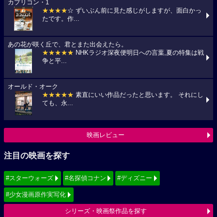
カプリコン・1
★★★★
☆ ずいぶん前に見た感じがしますが、面白かっ
たです。作...
あの花が咲く丘で、君とまた出会えたら。
★★★★★
NHKラジオ深夜便明日への言葉,夏の特集は戦
争と平...
オールド・オーク
★★★★★
素直にいい作品だったと思います。 それにし
ても、永...
映画レビュー
注目の映画を探す
#スターウォーズ
#名探偵コナン
#ディズニー
#少女漫画原作実写化
シリーズ・映画祭作品を探す