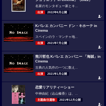
名家のモンタギュー家とキ...
出演
2022年6月公開
-
Kバレエ カンパニー ドン・キホーテ in
Cinema
スペインのラ・マンチャ地...
出演
2021年7月公開
-
熊川哲也 Kバレエ カンパニー 「海賊」in
Cinema
古典の人気作の一つに数え...
出演
2021年1月公開
-
恋愛リアリティーショー
中神由紀（込山榛香）は、...
主題曲/主題歌
2021年12月公開
-