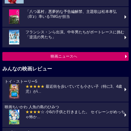
「八つ墓村」悪夢的な予告編解禁、主題歌は松本孝弘
（B’z）率いるTMGが担当
フランシス・ンら出演。中年男たちがボートレースに挑む
「逆流の男たち」
映画ニュースへ
みんなの映画レビュー
トイ・ストーリー5
★★★★★
最近街を歩いていても小さい子（特に3、4歳
児）がi...
映画ちいかわ 人魚の島のひみつ
★★★★
☆ 小6の子供と行きました。 セイレーンがめっち
ゃ怖か...