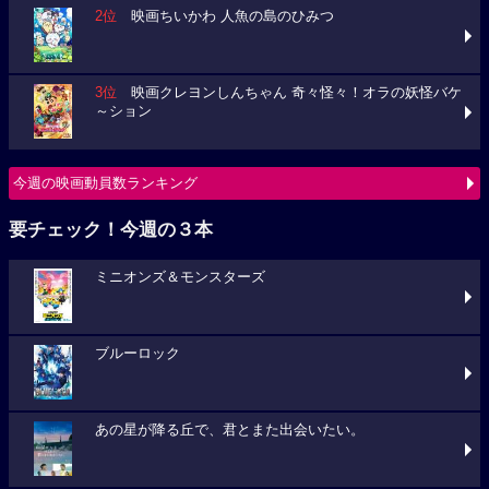
2位
映画ちいかわ 人魚の島のひみつ
3位
映画クレヨンしんちゃん 奇々怪々！オラの妖怪バケ
～ション
今週の映画動員数ランキング
要チェック！今週の３本
ミニオンズ＆モンスターズ
ブルーロック
あの星が降る丘で、君とまた出会いたい。