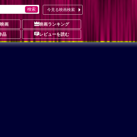
今見る映画検索
の映画
映画ランキング
作品
レビューを読む