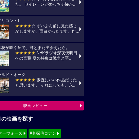
た。 セイレーンがめっちゃ怖か...
プリコン・1
★★★★
☆ ずいぶん前に見た感じ
がしますが、面白かったです。作...
の花が咲く丘で、君とまた出会えたら。
★★★★★
NHKラジオ深夜便明日
への言葉,夏の特集は戦争と平...
ールド・オーク
★★★★★
素直にいい作品だった
と思います。 それにしても、永...
映画レビュー
目の映画を探す
ターウォーズ
#名探偵コナン