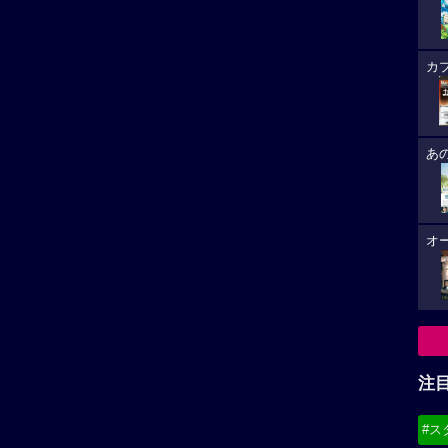
カ
あ
オ
注
#ス