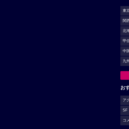
東
関
北
甲
中
九
お
ア
SF
コ