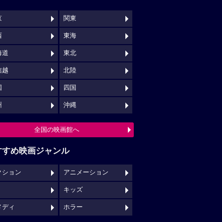
京
関東
西
東海
海道
東北
信越
北陸
国
四国
州
沖縄
全国の映画館へ
すすめ映画ジャンル
クション
アニメーション
キッズ
メディ
ホラー