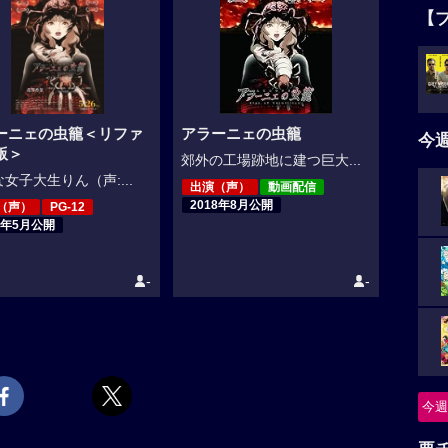
【
ーニェの虫籠＜リファ
アラーニェの虫籠
今
版＞
郊外の工場跡地に建つ巨大...
女子大生りん（声:...
出演（声）
動画配信
2018年8月公開
（声）
PG-12
3年5月公開
-
-
今週