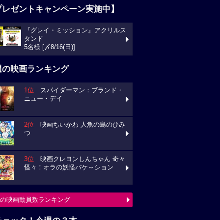
プレゼントキャンペーン実施中】
『グレイ・ミッション』アクリルス
タンド
5名様 [〆8/16(日)]
週の映画ランキング
1位
スパイダーマン：ブランド・
ニュー・デイ
2位
映画ちいかわ 人魚の島のひみ
つ
3位
映画クレヨンしんちゃん 奇々
怪々！オラの妖怪バケ～ション
の映画動員数ランキング