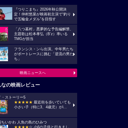
『つりこまち』2026年秋公開決
定！仲村悠菜が映画初主演で“釣り
で五輪金メダル”を目指す
「八つ墓村」悪夢的な予告編解禁、
主題歌は松本孝弘（B’z）率いる
TMGが担当
フランシス・ンら出演。中年男たち
がボートレースに挑む「逆流の男た
ち」
映画ニュースへ
んなの映画レビュー
イ・ストーリー5
★★★★★
最近街を歩いていても
小さい子（特に3、4歳児）がi...
画ちいかわ 人魚の島のひみつ
★★★★
☆ 小6の子供と行きまし