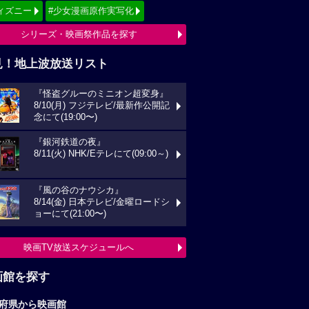
ィズニー
#少女漫画原作実写化
シリーズ・映画祭作品を探す
見！地上波放送リスト
『怪盗グルーのミニオン超変身』
8/10(月) フジテレビ/最新作公開記
念にて(19:00〜)
『銀河鉄道の夜』
8/11(火) NHK/Eテレにて(09:00～)
『風の谷のナウシカ』
8/14(金) 日本テレビ/金曜ロードシ
ョーにて(21:00〜)
映画TV放送スケジュールへ
画館を探す
府県から映画館