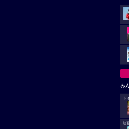
み
ト
映