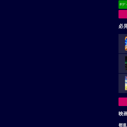
#デ
必
映
都道