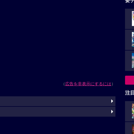
要
（
広告を非表示にするには
）
注