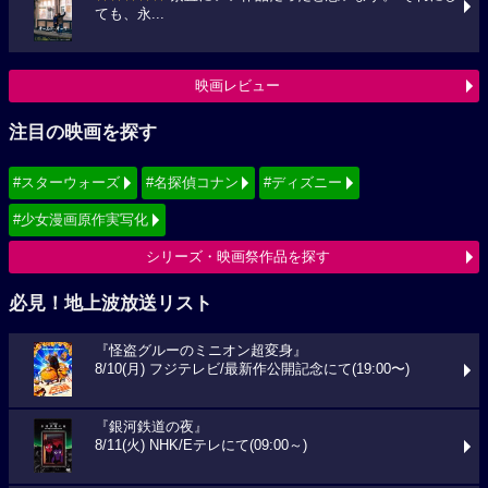
ても、永...
映画レビュー
注目の映画を探す
#スターウォーズ
#名探偵コナン
#ディズニー
#少女漫画原作実写化
シリーズ・映画祭作品を探す
必見！地上波放送リスト
『怪盗グルーのミニオン超変身』
8/10(月) フジテレビ/最新作公開記念にて(19:00〜)
『銀河鉄道の夜』
8/11(火) NHK/Eテレにて(09:00～)