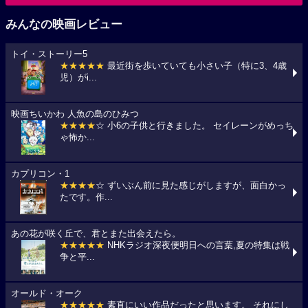
みんなの映画レビュー
トイ・ストーリー5
★★★★★
最近街を歩いていても小さい子（特に3、4歳
児）がi...
映画ちいかわ 人魚の島のひみつ
★★★★
☆ 小6の子供と行きました。 セイレーンがめっち
ゃ怖か...
カプリコン・1
★★★★
☆ ずいぶん前に見た感じがしますが、面白かっ
たです。作...
あの花が咲く丘で、君とまた出会えたら。
★★★★★
NHKラジオ深夜便明日への言葉,夏の特集は戦
争と平...
オールド・オーク
★★★★★
素直にいい作品だったと思います。 それにし