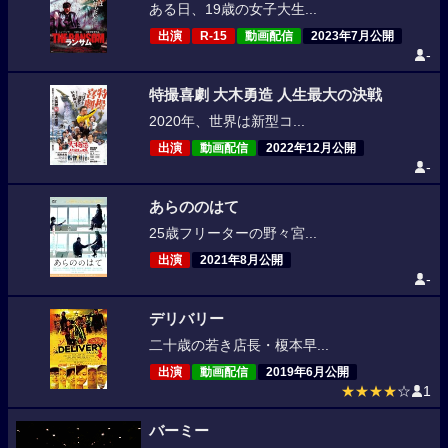
ある日、19歳の女子大生...
出演
R-15
動画配信
2023年7月公開
-
特撮喜劇 大木勇造 人生最大の決戦
2020年、世界は新型コ...
出演
動画配信
2022年12月公開
-
あらののはて
25歳フリーターの野々宮...
出演
2021年8月公開
-
デリバリー
二十歳の若き店長・榎本早...
出演
動画配信
2019年6月公開
★★★★
☆
1
バーミー