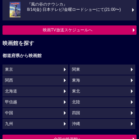
『風の谷のナウシカ』
8/14(金) 日本テレビ/金曜ロードショーにて(21:00〜)
映画TV放送スケジュールへ
映画館を探す
都道府県から映画館
東京
関東
関西
東海
北海道
東北
甲信越
北陸
中国
四国
九州
沖縄