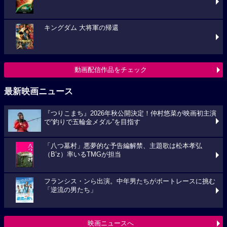
キングダム 大将軍の帰還
動画配信作品をチェック
最新映画ニュース
『つりこまち』2026年秋公開決定！仲村悠菜が映画初主演
で“釣りで五輪金メダル”を目指す
「八つ墓村」悪夢的な予告編解禁、主題歌は松本孝弘
（B’z）率いるTMGが担当
フランシス・ンら出演。中年男たちがボートレースに挑む
「逆流の男たち」
映画ニュースへ