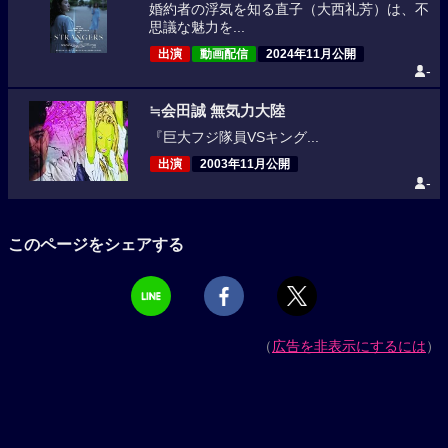
婚約者の浮気を知る直子（大西礼芳）は、不
思議な魅力を...
出演
動画配信
2024年11月公開
-
≒会田誠 無気力大陸
『巨大フジ隊員VSキング...
出演
2003年11月公開
-
このページをシェアする
（
広告を非表示にするには
）