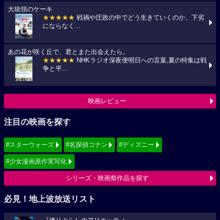
大統領のケーキ
★★★★★
戦禍や圧政の中でどう生きていくのか、下劣
にならなく...
あの花が咲く丘で、君とまた出会えたら。
★★★★★
NHKラジオ深夜便明日への言葉,夏の特集は戦
争と平...
映画レビュー
注目の映画を探す
#スターウォーズ
#名探偵コナン
#ディズニー
#少女漫画原作実写化
シリーズ・映画祭作品を探す
必見！地上波放送リスト