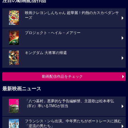
注目の動画配信作品
映画クレヨンしんちゃん 超華麗！灼熱のカスカベダンサ
ーズ
プロジェクト・ヘイル・メアリー
キングダム 大将軍の帰還
動画配信作品をチェック
最新映画ニュース
「八つ墓村」悪夢的な予告編解禁、主題歌は松本孝弘
（B’z）率いるTMGが担当
フランシス・ンら出演。中年男たちがボートレースに挑む
「逆流の男たち」