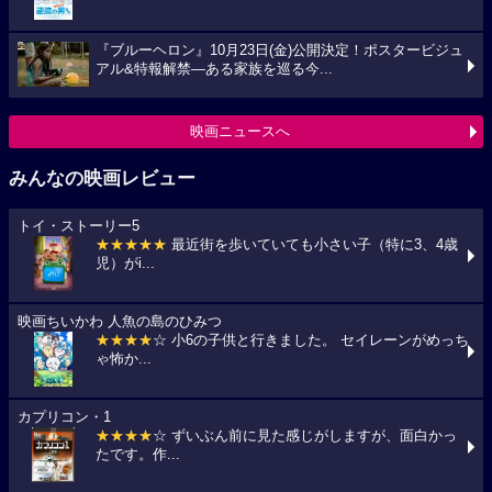
『ブルーヘロン』10月23日(金)公開決定！ポスタービジュ
アル&特報解禁―ある家族を巡る今...
映画ニュースへ
みんなの映画レビュー
トイ・ストーリー5
★★★★★
最近街を歩いていても小さい子（特に3、4歳
児）がi...
映画ちいかわ 人魚の島のひみつ
★★★★
☆ 小6の子供と行きました。 セイレーンがめっち
ゃ怖か...
カプリコン・1
★★★★
☆ ずいぶん前に見た感じがしますが、面白かっ
たです。作...