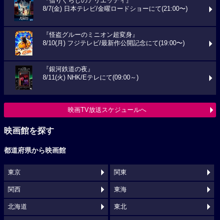
『借りぐらしのアリエッティ』
8/7(金) 日本テレビ/金曜ロードショーにて(21:00〜)
『怪盗グルーのミニオン超変身』
8/10(月) フジテレビ/最新作公開記念にて(19:00〜)
『銀河鉄道の夜』
8/11(火) NHK/Eテレにて(09:00～)
映画TV放送スケジュールへ
映画館を探す
都道府県から映画館
東京
関東
関西
東海
北海道
東北