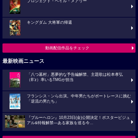
プロジェクト・ヘイル・メアリー
キングダム 大将軍の帰還
動画配信作品をチェック
最新映画ニュース
「八つ墓村」悪夢的な予告編解禁、主題歌は松本孝弘
（B’z）率いるTMGが担当
フランシス・ンら出演。中年男たちがボートレースに挑む
「逆流の男たち」
『ブルーヘロン』10月23日(金)公開決定！ポスタービジュ
アル&特報解禁―ある家族を巡る今...