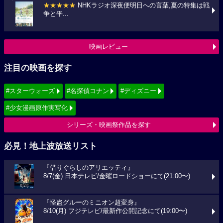
★★★★★
NHKラジオ深夜便明日への言葉,夏の特集は戦
争と平...
映画レビュー
注目の映画を探す
#スターウォーズ
#名探偵コナン
#ディズニー
#少女漫画原作実写化
シリーズ・映画祭作品を探す
必見！地上波放送リスト
『借りぐらしのアリエッティ』
8/7(金) 日本テレビ/金曜ロードショーにて(21:00〜)
『怪盗グルーのミニオン超変身』
8/10(月) フジテレビ/最新作公開記念にて(19:00〜)