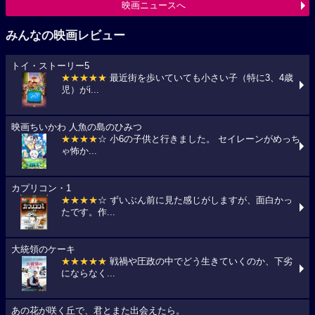
映画ニュースへ
みんなの映画レビュー
トイ・ストーリー5
★★★★★
最近街を歩いていても小さい子（特に3、4歳
児）がi...
映画ちいかわ 人魚の島のひみつ
★★★★
☆ 小6の子供と行きました。 セイレーンがめっち
ゃ怖か...
カプリコン・1
★★★★
☆ ずいぶん前に見た感じがしますが、面白かっ
たです。作...
大統領のケーキ
★★★★★
戦禍や圧政の中でどう生きていくのか、下劣
にならなく...
あの花が咲く丘で、君とまた出会えたら。