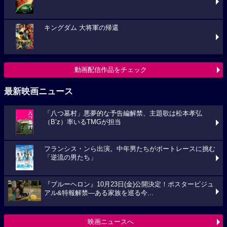
キングダム 大将軍の帰還
動画配信作品をチェック
最新映画ニュース
「八つ墓村」悪夢的な予告編解禁、主題歌は松本孝弘
（B’z）率いるTMGが担当
フランシス・ンら出演。中年男たちがボートレースに挑む
「逆流の男たち」
『ブルーヘロン』10月23日(金)公開決定！ポスタービジュ
アル&特報解禁―ある家族を巡る今...
映画ニュースへ