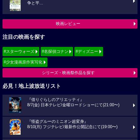
争と平...
映画レビュー
注目の映画を探す
#スターウォーズ
#名探偵コナン
#ディズニー
#少女漫画原作実写化
シリーズ・映画祭作品を探す
必見！地上波放送リスト
『借りぐらしのアリエッティ』
8/7(金) 日本テレビ/金曜ロードショーにて(21:00〜)
『怪盗グルーのミニオン超変身』
8/10(月) フジテレビ/最新作公開記念にて(19:00〜)