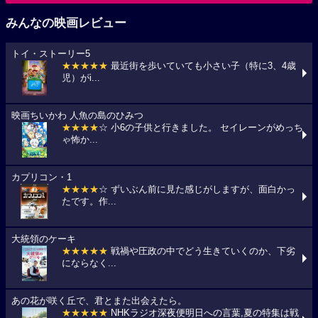
みんなの映画レビュー
トイ・ストーリー5
★★★★★
最近街を歩いていても小さい子（特に3、4歳
児）がi...
映画ちいかわ 人魚の島のひみつ
★★★★
☆ 小6の子供と行きました。 セイレーンがめっち
ゃ怖か...
カプリコン・1
★★★★
☆ ずいぶん前に見た感じがしますが、面白かっ
たです。作...
大統領のケーキ
★★★★★
戦禍や圧政の中でどう生きていくのか、下劣
にならなく...
あの花が咲く丘で、君とまた出会えたら。
★★★★★
NHKラジオ深夜便明日への言葉,夏の特集は戦