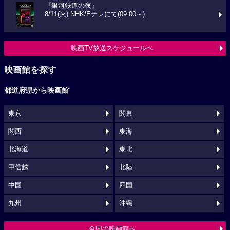
『銀河鉄道の夜』
8/11(火) NHK/Eテレにて(09:00～)
映画TV放送スケジュールへ
映画館を探す
都道府県から映画館
東京
関東
関西
東海
北海道
東北
甲信越
北陸
中国
四国
九州
沖縄
全国の映画館へ