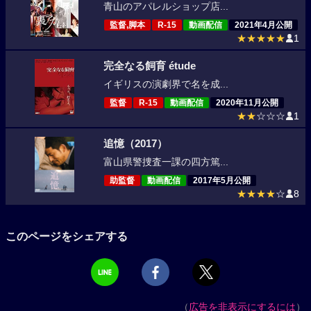
青山のアパレルショップ店...
監督,脚本
R-15
動画配信
2021年4月公開
★★★★★
1
完全なる飼育 étude
イギリスの演劇界で名を成...
監督
R-15
動画配信
2020年11月公開
★★
☆☆☆
1
追憶（2017）
富山県警捜査一課の四方篤...
助監督
動画配信
2017年5月公開
★★★★
☆
8
このページをシェアする
（
広告を非表示にするには
）