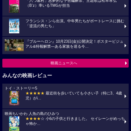
「八つ墓村」悪夢的な予告編解禁、主題歌は松本孝弘
（B’z）率いるTMGが担当
フランシス・ンら出演。中年男たちがボートレースに挑む
「逆流の男たち」
『ブルーヘロン』10月23日(金)公開決定！ポスタービジュ
アル&特報解禁―ある家族を巡る今...
映画ニュースへ
みんなの映画レビュー
トイ・ストーリー5
★★★★★
最近街を歩いていても小さい子（特に3、4歳
児）がi...
映画ちいかわ 人魚の島のひみつ
★★★★
☆ 小6の子供と行きました。 セイレーンがめっち
ゃ怖か...