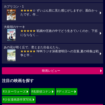
カプリコン・1
★★★★
☆ ずいぶん前に見た感じがしますが、面白かっ
たです。作...
大統領のケーキ
★★★★★
戦禍や圧政の中でどう生きていくのか、下劣
にならなく...
あの花が咲く丘で、君とまた出会えたら。
★★★★★
NHKラジオ深夜便明日への言葉,夏の特集は戦
争と平...
映画レビュー
注目の映画を探す
#スターウォーズ
#名探偵コナン
#ディズニー
#少女漫画原作実写化