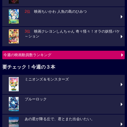
2位
映画ちいかわ 人魚の島のひみつ
3位
映画クレヨンしんちゃん 奇々怪々！オラの妖怪バケ
～ション
今週の映画動員数ランキング
要チェック！今週の３本
ミニオンズ＆モンスターズ
ブルーロック
あの星が降る丘で、君とまた出会いたい。