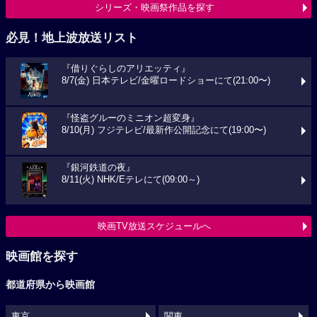
シリーズ・映画祭作品を探す
必見！地上波放送リスト
『借りぐらしのアリエッティ』
8/7(金) 日本テレビ/金曜ロードショーにて(21:00〜)
『怪盗グルーのミニオン超変身』
8/10(月) フジテレビ/最新作公開記念にて(19:00〜)
『銀河鉄道の夜』
8/11(火) NHK/Eテレにて(09:00～)
映画TV放送スケジュールへ
映画館を探す
都道府県から映画館
東京
関東