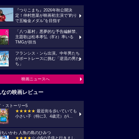
『つりこまち』2026年秋公開決
定！仲村悠菜が映画初主演で“釣り
で五輪金メダル”を目指す
「八つ墓村」悪夢的な予告編解禁、
主題歌は松本孝弘（B’z）率いる
TMGが担当
フランシス・ンら出演。中年男たち
がボートレースに挑む「逆流の男た
ち」
映画ニュースへ
んなの映画レビュー
イ・ストーリー5
★★★★★
最近街を歩いていても
小さい子（特に3、4歳児）がi...
画ちいかわ 人魚の島のひみつ
★★★★
☆ 小6の子供と行きまし