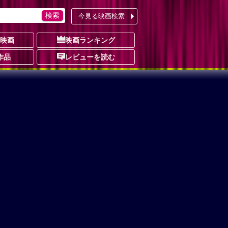
今見る映画検索
の映画
映画ランキング
作品
レビューを読む