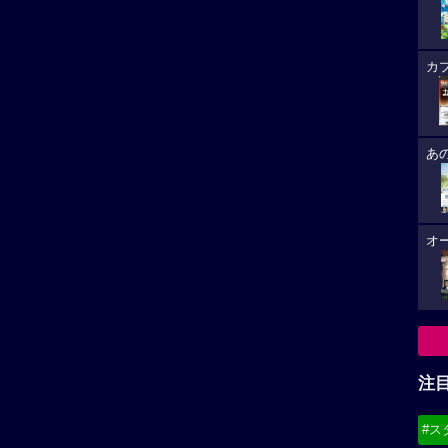
カ
あ
オ
注
#ス