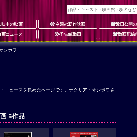
上映中の映画
今週の新作映画
近日公開
映画ニュース
予告編動画
動画配信
・オシポワ
・ニュースを集めたページです。ナタリア・オシポワさ
画 5作品