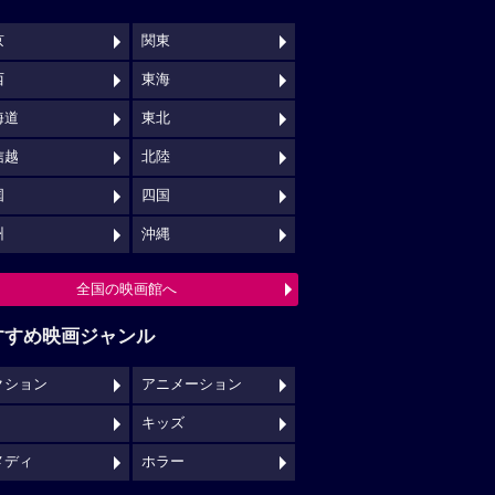
京
関東
西
東海
海道
東北
信越
北陸
国
四国
州
沖縄
全国の映画館へ
すすめ映画ジャンル
クション
アニメーション
キッズ
メディ
ホラー