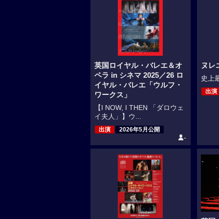
英国ロイヤル・バレエ＆オ
ヌレ
ペラ in シネマ 2025／26 ロ
史上最
イヤル・バレエ「ウルフ・
出演
ワークス」
【I NOW, I THEN 「ダロウェ
イ夫人」】ウ...
出演
2026年5月公開
-