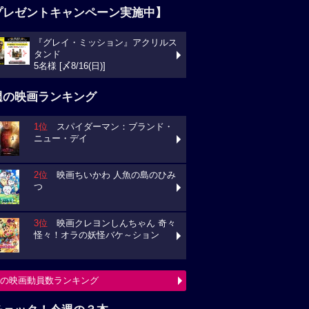
プレゼントキャンペーン実施中】
『グレイ・ミッション』アクリルス
タンド
5名様 [〆8/16(日)]
週の映画ランキング
1位
スパイダーマン：ブランド・
ニュー・デイ
2位
映画ちいかわ 人魚の島のひみ
つ
3位
映画クレヨンしんちゃん 奇々
怪々！オラの妖怪バケ～ション
の映画動員数ランキング