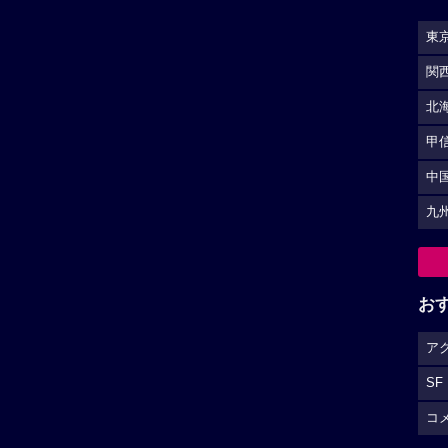
東
関
北
甲
中
九
お
ア
SF
コ