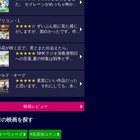
た。 セイレーンがめっちゃ怖か...
プリコン・1
★★★★
☆ ずいぶん前に見た感じ
がしますが、面白かったです。作...
の花が咲く丘で、君とまた出会えたら。
★★★★★
NHKラジオ深夜便明日
への言葉,夏の特集は戦争と平...
ールド・オーク
★★★★★
素直にいい作品だった
と思います。 それにしても、永...
映画レビュー
目の映画を探す
ターウォーズ
#名探偵コナン