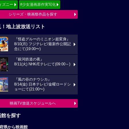
ィズニー
#少女漫画原作実写化
シリーズ・映画祭作品を探す
見！地上波放送リスト
『怪盗グルーのミニオン超変身』
8/10(月) フジテレビ/最新作公開記
念にて(19:00〜)
『銀河鉄道の夜』
8/11(火) NHK/Eテレにて(09:00～)
『風の谷のナウシカ』
8/14(金) 日本テレビ/金曜ロードシ
ョーにて(21:00〜)
映画TV放送スケジュールへ
画館を探す
府県から映画館