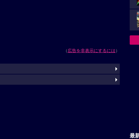
（
広告を非表示にするには
）
最