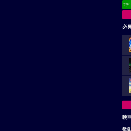
#デ
必
映
都道