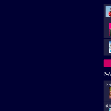
み
ト
映