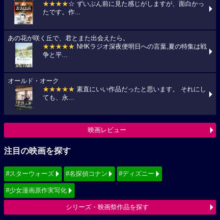
★★★★
☆ ずいぶん前に見た感じがしますが、面白かっ
たです。作...
あの花が咲く丘で、君とまた出会えたら。
★★★★★
NHKラジオ深夜便明日への言葉,夏の特集は戦
争と平...
オールド・オーク
★★★★★
素直にいい作品だったと思います。 それにし
ても、永...
映画レビュー
注目の映画を探す
#スターウォーズ
#名探偵コナン
#ディズニー
#少女漫画原作実写化
シリーズ・映画祭作品を探す