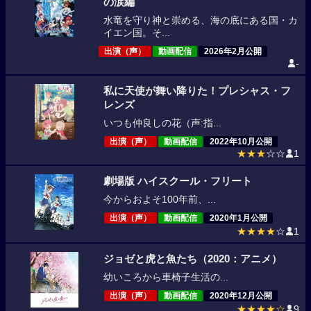
の涙編
水竜を守り神と崇める、海の底にある国・カ
イエン国。そ...
出演（声）
動画配信
2026年2月公開
-
私に天使が舞い降りた！プレシャス・フ
レンズ
いつも仲良しの花（声:指...
出演（声）
動画配信
2022年10月公開
★★★
☆☆
1
劇場版 ハイスクール・フリート
今からおよそ100年前、...
出演（声）
動画配信
2020年1月公開
★★★★
☆
1
ジョゼと虎と魚たち（2020：アニメ）
幼いころから車椅子生活の...
出演（声）
動画配信
2020年12月公開
★★★★☆
9