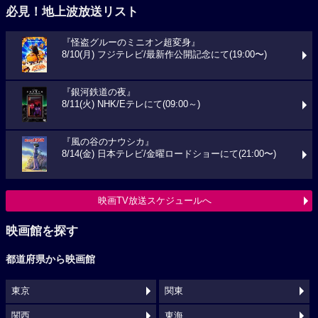
必見！地上波放送リスト
『怪盗グルーのミニオン超変身』
8/10(月) フジテレビ/最新作公開記念にて(19:00〜)
『銀河鉄道の夜』
8/11(火) NHK/Eテレにて(09:00～)
『風の谷のナウシカ』
8/14(金) 日本テレビ/金曜ロードショーにて(21:00〜)
映画TV放送スケジュールへ
映画館を探す
都道府県から映画館
東京
関東
関西
東海