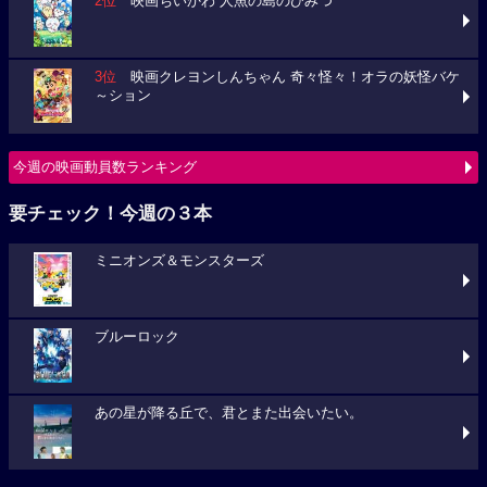
2位
映画ちいかわ 人魚の島のひみつ
3位
映画クレヨンしんちゃん 奇々怪々！オラの妖怪バケ
～ション
今週の映画動員数ランキング
要チェック！今週の３本
ミニオンズ＆モンスターズ
ブルーロック
あの星が降る丘で、君とまた出会いたい。