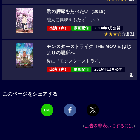
君の膵臓をたべたい（2018）
他人に興味をもたず、いつ...
出演（声）
動画配信
2018年9月公開
★★★☆
☆
31
モンスターストライク THE MOVIE はじ
まりの場所へ
後に『モンスターストライ...
出演（声）
動画配信
2016年12月公開
-
このページをシェアする
（
広告を非表示にするには
）