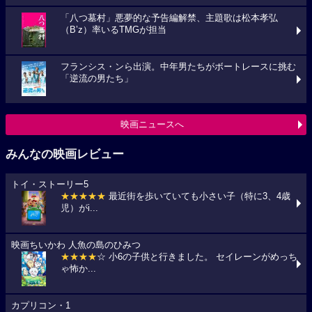
「八つ墓村」悪夢的な予告編解禁、主題歌は松本孝弘
（B’z）率いるTMGが担当
フランシス・ンら出演。中年男たちがボートレースに挑む
「逆流の男たち」
映画ニュースへ
みんなの映画レビュー
トイ・ストーリー5
★★★★★
最近街を歩いていても小さい子（特に3、4歳
児）がi...
映画ちいかわ 人魚の島のひみつ
★★★★
☆ 小6の子供と行きました。 セイレーンがめっち
ゃ怖か...
カプリコン・1