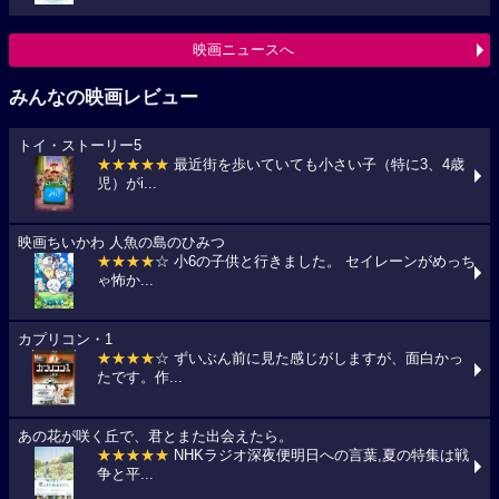
映画ニュースへ
みんなの映画レビュー
トイ・ストーリー5
★★★★★
最近街を歩いていても小さい子（特に3、4歳
児）がi...
映画ちいかわ 人魚の島のひみつ
★★★★
☆ 小6の子供と行きました。 セイレーンがめっち
ゃ怖か...
カプリコン・1
★★★★
☆ ずいぶん前に見た感じがしますが、面白かっ
たです。作...
あの花が咲く丘で、君とまた出会えたら。
★★★★★
NHKラジオ深夜便明日への言葉,夏の特集は戦
争と平...