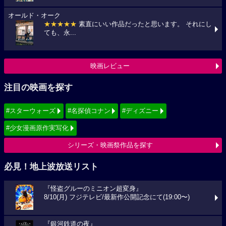
オールド・オーク
★★★★★
素直にいい作品だったと思います。 それにし
ても、永...
映画レビュー
注目の映画を探す
#スターウォーズ
#名探偵コナン
#ディズニー
#少女漫画原作実写化
シリーズ・映画祭作品を探す
必見！地上波放送リスト
『怪盗グルーのミニオン超変身』
8/10(月) フジテレビ/最新作公開記念にて(19:00〜)
『銀河鉄道の夜』