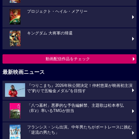
プロジェクト・ヘイル・メアリー
キングダム 大将軍の帰還
動画配信作品をチェック
最新映画ニュース
『つりこまち』2026年秋公開決定！仲村悠菜が映画初主演
で“釣りで五輪金メダル”を目指す
「八つ墓村」悪夢的な予告編解禁、主題歌は松本孝弘
（B’z）率いるTMGが担当
フランシス・ンら出演。中年男たちがボートレースに挑む
「逆流の男たち」