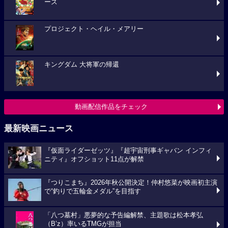
ーズ
プロジェクト・ヘイル・メアリー
キングダム 大将軍の帰還
動画配信作品をチェック
最新映画ニュース
『仮面ライダーゼッツ』『超宇宙刑事ギャバン インフィ
ニティ』オフショット11点が解禁
『つりこまち』2026年秋公開決定！仲村悠菜が映画初主演
で“釣りで五輪金メダル”を目指す
「八つ墓村」悪夢的な予告編解禁、主題歌は松本孝弘
（B’z）率いるTMGが担当