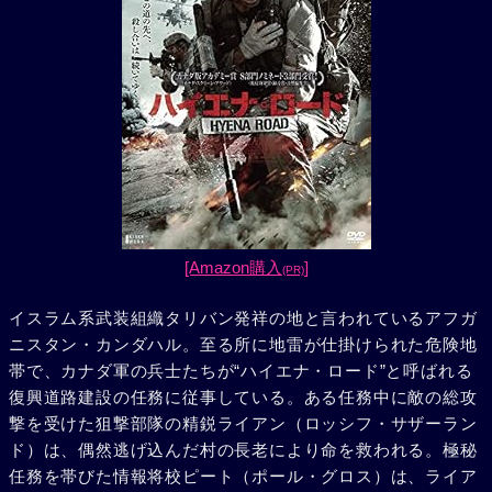
[Amazon購入
]
(PR)
イスラム系武装組織タリバン発祥の地と言われているアフガ
ニスタン・カンダハル。至る所に地雷が仕掛けられた危険地
帯で、カナダ軍の兵士たちが“ハイエナ・ロード”と呼ばれる
復興道路建設の任務に従事している。ある任務中に敵の総攻
撃を受けた狙撃部隊の精鋭ライアン（ロッシフ・サザーラン
ド）は、偶然逃げ込んだ村の長老により命を救われる。極秘
任務を帯びた情報将校ピート（ポール・グロス）は、ライア