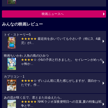
映画ニュースへ
みんなの映画レビュー
トイ・ストーリー5
★★★★★
最近街を歩いていても小さい子（特に3、4歳
児）がi...
映画ちいかわ 人魚の島のひみつ
★★★★
☆ 小6の子供と行きました。 セイレーンがめっち
ゃ怖か...
カプリコン・1
★★★★
☆ ずいぶん前に見た感じがしますが、面白かっ
たです。作...
あの花が咲く丘で、君とまた出会えたら。
★★★★★
NHKラジオ深夜便明日への言葉,夏の特集は戦
争と平...