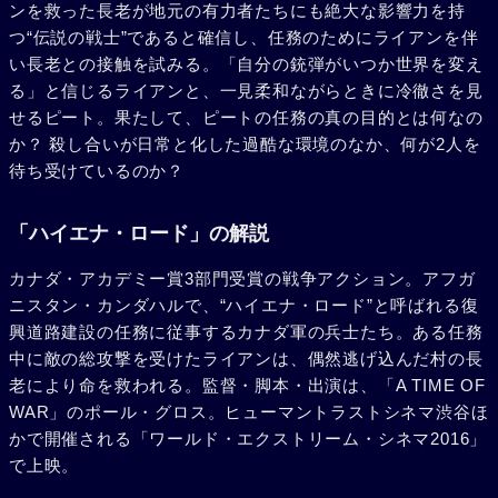
ンを救った長老が地元の有力者たちにも絶大な影響力を持
つ“伝説の戦士”であると確信し、任務のためにライアンを伴
い長老との接触を試みる。「自分の銃弾がいつか世界を変え
る」と信じるライアンと、一見柔和ながらときに冷徹さを見
せるピート。果たして、ピートの任務の真の目的とは何なの
か？ 殺し合いが日常と化した過酷な環境のなか、何が2人を
待ち受けているのか？
「ハイエナ・ロード」の解説
カナダ・アカデミー賞3部門受賞の戦争アクション。アフガ
ニスタン・カンダハルで、“ハイエナ・ロード”と呼ばれる復
興道路建設の任務に従事するカナダ軍の兵士たち。ある任務
中に敵の総攻撃を受けたライアンは、偶然逃げ込んだ村の長
老により命を救われる。監督・脚本・出演は、「A TIME OF
WAR」のポール・グロス。ヒューマントラストシネマ渋谷ほ
かで開催される「ワールド・エクストリーム・シネマ2016」
で上映。