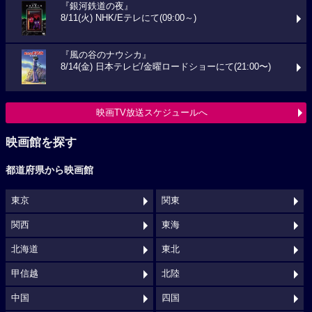
『銀河鉄道の夜』
8/11(火) NHK/Eテレにて(09:00～)
『風の谷のナウシカ』
8/14(金) 日本テレビ/金曜ロードショーにて(21:00〜)
映画TV放送スケジュールへ
映画館を探す
都道府県から映画館
東京
関東
関西
東海
北海道
東北
甲信越
北陸
中国
四国