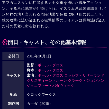
アフガニスタンに駐留するカナダ軍を描いた戦争アクショ
ン。至る所に地雷が仕掛けられ、イスラム系武装組織タリバ
ン発祥の地と言われる危険地帯で任務に取り組む兵士たち。
敵の攻撃に追い込まれる狙撃部隊のライアンは偶然逃げ込ん
だ村の長老に命を救われる。
公
開日・キャスト、その他基本情報
公開日
2016年10月1日
監督
：
ポール・グロス
脚本
：
ポール・グロス
キャスト
出演
：
ポール・グロス
ロッシフ・サザーランド
クリスティーン・ホーン
クラーク・ジョンソン
ジェニファー・パダヴィック
配給
クロックワークス
制作国
カナダ（2015）