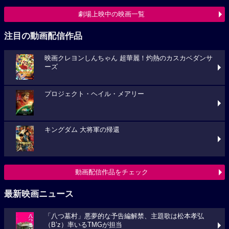
劇場上映中の映画一覧
注目の動画配信作品
映画クレヨンしんちゃん 超華麗！灼熱のカスカベダンサ
ーズ
プロジェクト・ヘイル・メアリー
キングダム 大将軍の帰還
動画配信作品をチェック
最新映画ニュース
「八つ墓村」悪夢的な予告編解禁、主題歌は松本孝弘
（B’z）率いるTMGが担当