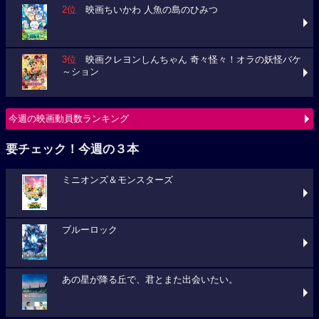
2位
映画ちいかわ 人魚の島のひみつ
3位
映画クレヨンしんちゃん 奇々怪々！オラの妖怪バケ
～ション
今週の映画動員数ランキング
要チェック！今週の３本
ミニオンズ＆モンスターズ
ブルーロック
あの星が降る丘で、君とまた出会いたい。