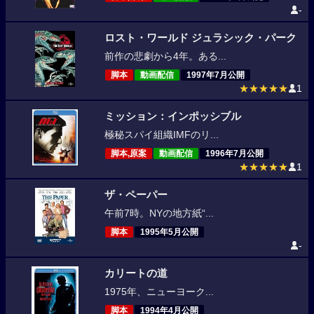
-
ロスト・ワールド ジュラシック・パーク
前作の悲劇から4年。ある...
脚本
動画配信
1997年7月公開
★★★★★
1
ミッション：インポッシブル
極秘スパイ組織IMFのリ...
脚本,原案
動画配信
1996年7月公開
★★★★★
1
ザ・ペーパー
午前7時。NYの地方紙“...
脚本
1995年5月公開
-
カリートの道
1975年、ニューヨーク...
脚本
1994年4月公開