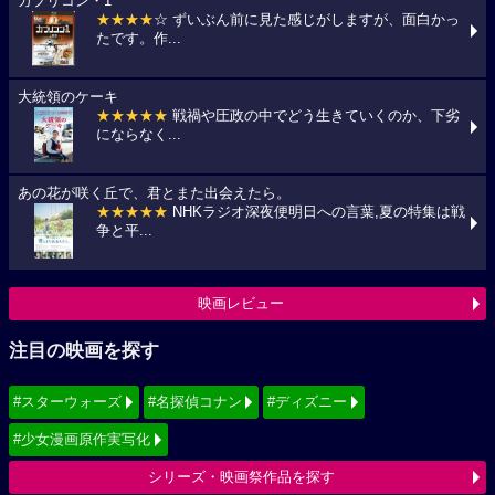
カプリコン・1
★★★★
☆ ずいぶん前に見た感じがしますが、面白かっ
たです。作...
大統領のケーキ
★★★★★
戦禍や圧政の中でどう生きていくのか、下劣
にならなく...
あの花が咲く丘で、君とまた出会えたら。
★★★★★
NHKラジオ深夜便明日への言葉,夏の特集は戦
争と平...
映画レビュー
注目の映画を探す
#スターウォーズ
#名探偵コナン
#ディズニー
#少女漫画原作実写化
シリーズ・映画祭作品を探す