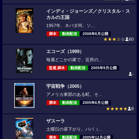
インディ・ジョーンズ／クリスタル・ス
カルの王国
1957年、ネバダ州。ソ...
脚本
動画配信
2008年6月公開
★★★☆
☆
60
エコーズ（1999）
毎週どこかの家で、近所の...
監督,脚本
動画配信
2005年9月公開
-
宇宙戦争（2005）
アメリカ東部のある町。そ...
脚本
動画配信
2005年6月公開
★★★★★
8
ザスーラ
土曜日の昼下がり。パパ（...
脚本
動画配信
2005年12月公開