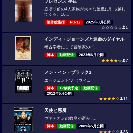
プレゼンス 存在
崩壊寸前の4人家族が大きな屋敷に引っ越し
てくる。10...
製作総指揮
PG-12
2025年3月公開
☆☆☆☆☆
1
インディ・ジョーンズと運命のダイヤル
考古学者にして冒険家のイ...
脚本
動画配信
2023年6月公開
★★★★
☆
7
メン・イン・ブラック3
エージェント“J”（ウィ...
脚本
TV放映予定
動画配信
2012年5月公開
★★★★☆
11
天使と悪魔
ヴァチカンの教皇が逝去し...
脚本
動画配信
2009年5月公開
★★★☆
☆
36