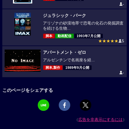
-
ジュラシック・パーク
アリゾナの砂漠地帯で恐竜の化石の発掘調査
を続ける生物...
脚本
動画配信
1993年7月公開
★★★★★
5
アパートメント・ゼロ
アルゼンチンで名画座を経...
脚本,製作
1989年9月公開
-
このページをシェアする
（
広告を非表示にするには
）