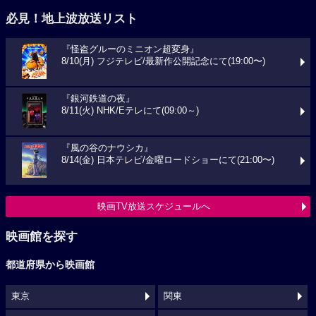
必見！地上波放送リスト
『怪盗グルーのミニオン超変身』
8/10(月) フジテレビ/最新作公開記念にて(19:00〜)
『銀河鉄道の夜』
8/11(火) NHK/Eテレにて(09:00～)
『風の谷のナウシカ』
8/14(金) 日本テレビ/金曜ロードショーにて(21:00〜)
映画TV放送スケジュールへ
映画館を探す
都道府県から映画館
東京
関東