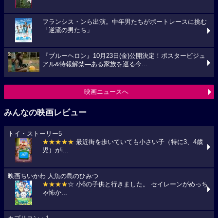
フランシス・ンら出演。中年男たちがボートレースに挑む
「逆流の男たち」
『ブルーヘロン』10月23日(金)公開決定！ポスタービジュ
アル&特報解禁―ある家族を巡る今...
映画ニュースへ
みんなの映画レビュー
トイ・ストーリー5
★★★★★
最近街を歩いていても小さい子（特に3、4歳
児）がi...
映画ちいかわ 人魚の島のひみつ
★★★★
☆ 小6の子供と行きました。 セイレーンがめっち
ゃ怖か...