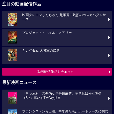
注目の動画配信作品
映画クレヨンしんちゃん 超華麗！灼熱のカスカベダンサ
ーズ
プロジェクト・ヘイル・メアリー
キングダム 大将軍の帰還
動画配信作品をチェック
最新映画ニュース
「八つ墓村」悪夢的な予告編解禁、主題歌は松本孝弘
（B’z）率いるTMGが担当
フランシス・ンら出演。中年男たちがボートレースに挑む