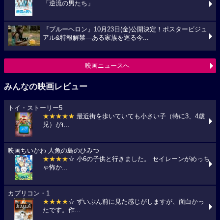
「逆流の男たち」
『ブルーヘロン』10月23日(金)公開決定！ポスタービジュ
アル&特報解禁―ある家族を巡る今...
映画ニュースへ
みんなの映画レビュー
トイ・ストーリー5
★★★★★
最近街を歩いていても小さい子（特に3、4歳
児）がi...
映画ちいかわ 人魚の島のひみつ
★★★★
☆ 小6の子供と行きました。 セイレーンがめっち
ゃ怖か...
カプリコン・1
★★★★
☆ ずいぶん前に見た感じがしますが、面白かっ
たです。作...