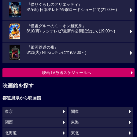
『借りぐらしのアリエッティ』
8/7(金) 日本テレビ/金曜ロードショーにて(21:00〜)
『怪盗グルーのミニオン超変身』
8/10(月) フジテレビ/最新作公開記念にて(19:00〜)
『銀河鉄道の夜』
8/11(火) NHK/Eテレにて(09:00～)
映画TV放送スケジュールへ
映画館を探す
都道府県から映画館
東京
関東
関西
東海
北海道
東北