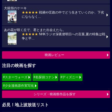
大統領のケーキ
★★★★★
戦禍や圧政の中でどう生きていくのか、下劣
にならなく...
あの花が咲く丘で、君とまた出会えたら。
★★★★★
NHKラジオ深夜便明日への言葉,夏の特集は戦
争と平...
映画レビュー
注目の映画を探す
#スターウォーズ
#名探偵コナン
#ディズニー
#少女漫画原作実写化
シリーズ・映画祭作品を探す
必見！地上波放送リスト