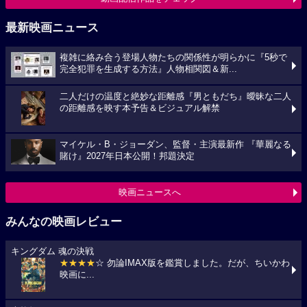
最新映画ニュース
複雑に絡み合う登場人物たちの関係性が明らかに『5秒で
完全犯罪を生成する方法』人物相関図＆新...
二人だけの温度と絶妙な距離感『男ともだち』曖昧な二人
の距離感を映す本予告＆ビジュアル解禁
マイケル・B・ジョーダン、監督・主演最新作 『華麗なる
賭け』2027年日本公開！邦題決定
映画ニュースへ
みんなの映画レビュー
キングダム 魂の決戦
★★★★
☆ 勿論IMAX版を鑑賞しました。だが、ちいかわ
映画に...