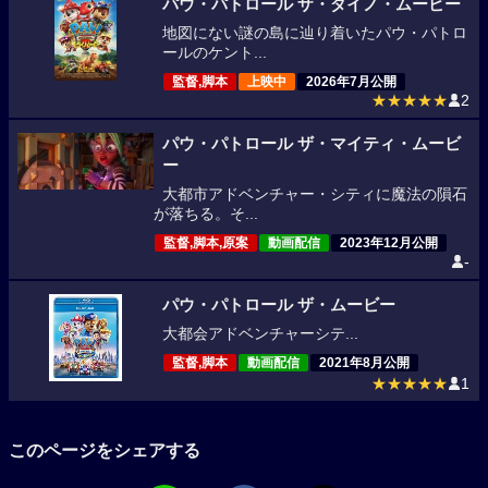
パウ・パトロール ザ・ダイノ・ムービー
地図にない謎の島に辿り着いたパウ・パトロ
ールのケント...
監督,脚本
上映中
2026年7月公開
★★★★★
2
パウ・パトロール ザ・マイティ・ムービ
ー
大都市アドベンチャー・シティに魔法の隕石
が落ちる。そ...
監督,脚本,原案
動画配信
2023年12月公開
-
パウ・パトロール ザ・ムービー
大都会アドベンチャーシテ...
監督,脚本
動画配信
2021年8月公開
★★★★★
1
このページをシェアする