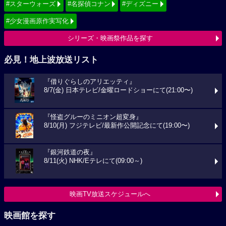
#スターウォーズ
#名探偵コナン
#ディズニー
#少女漫画原作実写化
シリーズ・映画祭作品を探す
必見！地上波放送リスト
『借りぐらしのアリエッティ』
8/7(金) 日本テレビ/金曜ロードショーにて(21:00〜)
『怪盗グルーのミニオン超変身』
8/10(月) フジテレビ/最新作公開記念にて(19:00〜)
『銀河鉄道の夜』
8/11(火) NHK/Eテレにて(09:00～)
映画TV放送スケジュールへ
映画館を探す