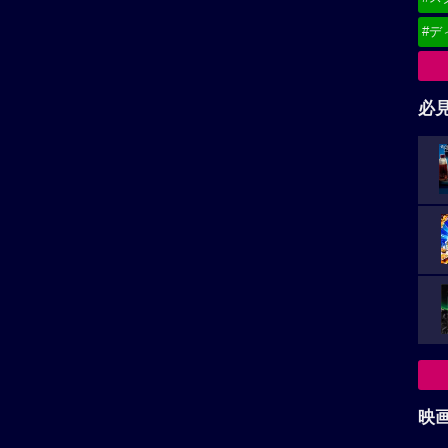
#デ
必
映