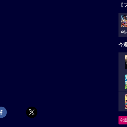
【
4名
今
今週