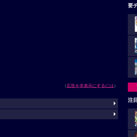
要
（
広告を非表示にするには
）
注