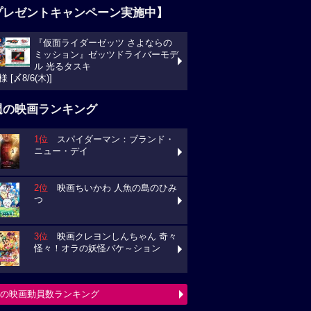
プレゼントキャンペーン実施中】
『仮面ライダーゼッツ さよならの
ミッション』ゼッツドライバーモデ
ル 光るタスキ
様 [〆8/6(木)]
週の映画ランキング
1位
スパイダーマン：ブランド・
ニュー・デイ
2位
映画ちいかわ 人魚の島のひみ
つ
3位
映画クレヨンしんちゃん 奇々
怪々！オラの妖怪バケ～ション
の映画動員数ランキング