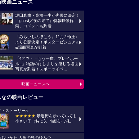
新映画ニュース
堀田真由・高橋一生が声優に決定！
『ghost／夜の果て』特報映像解
禁、コメントも到着
『みらいしのほこう』11月7日(土)
より公開決定！ポスタービジュアル
&場面写真が到着
『4アウト ─もう一度、プレイボー
ル─』物語のはじまりを感じる場面
写真が到着！スポーツイベ...
映画ニュースへ
んなの映画レビュー
イ・ストーリー5
★★★★★
最近街を歩いていても
小さい子（特に3、4歳児）がi...
画ちいかわ 人魚の島のひみつ