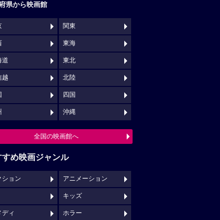
府県から映画館
京
関東
西
東海
海道
東北
信越
北陸
国
四国
州
沖縄
全国の映画館へ
すすめ映画ジャンル
クション
アニメーション
キッズ
メディ
ホラー