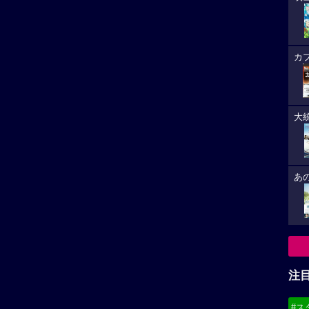
カ
大
あ
注
#ス