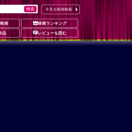
今見る映画検索
の映画
映画ランキング
作品
レビューを読む