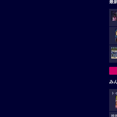
最
み
ト
映