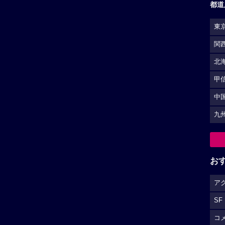
都道
東
関
北
甲
中
九
お
ア
SF
コ