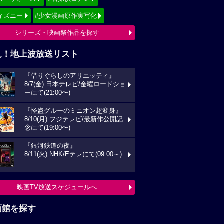
ィズニー
#少女漫画原作実写化
シリーズ・映画祭作品を探す
見！地上波放送リスト
『借りぐらしのアリエッティ』
8/7(金) 日本テレビ/金曜ロードショ
ーにて(21:00〜)
『怪盗グルーのミニオン超変身』
8/10(月) フジテレビ/最新作公開記
念にて(19:00〜)
『銀河鉄道の夜』
8/11(火) NHK/Eテレにて(09:00～)
映画TV放送スケジュールへ
画館を探す