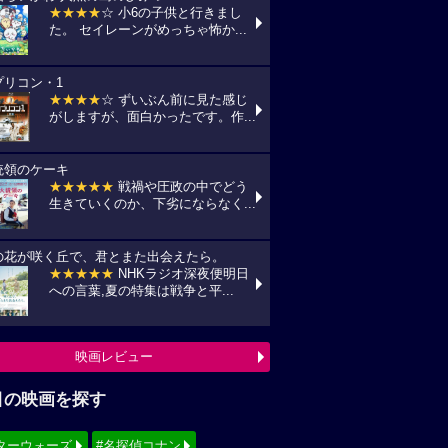
★★★★
☆ 小6の子供と行きまし
た。 セイレーンがめっちゃ怖か...
プリコン・1
★★★★
☆ ずいぶん前に見た感じ
がしますが、面白かったです。作...
統領のケーキ
★★★★★
戦禍や圧政の中でどう
生きていくのか、下劣にならなく...
の花が咲く丘で、君とまた出会えたら。
★★★★★
NHKラジオ深夜便明日
への言葉,夏の特集は戦争と平...
映画レビュー
目の映画を探す
ターウォーズ
#名探偵コナン