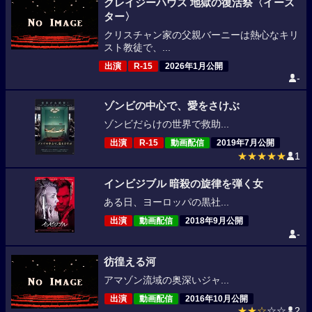
クレイジーハウス 地獄の復活祭〈イース
ター〉
クリスチャン家の父親バーニーは熱心なキリ
スト教徒で、...
出演
R-15
2026年1月公開
-
ゾンビの中心で、愛をさけぶ
ゾンビだらけの世界で救助...
出演
R-15
動画配信
2019年7月公開
★★★★★
1
インビジブル 暗殺の旋律を弾く女
ある日、ヨーロッパの黒社...
出演
動画配信
2018年9月公開
-
彷徨える河
アマゾン流域の奥深いジャ...
出演
動画配信
2016年10月公開
★★☆
☆☆
2