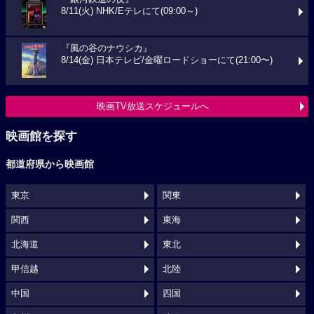
8/11(火) NHK/Eテレにて(09:00～)
『風の谷のナウシカ』
8/14(金) 日本テレビ/金曜ロードショーにて(21:00〜)
映画TV放送スケジュールへ
映画館を探す
都道府県から映画館
東京
関東
関西
東海
北海道
東北
甲信越
北陸
中国
四国