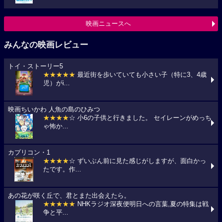
映画ニュースへ
みんなの映画レビュー
トイ・ストーリー5
★★★★★
最近街を歩いていても小さい子（特に3、4歳
児）がi...
映画ちいかわ 人魚の島のひみつ
★★★★
☆ 小6の子供と行きました。 セイレーンがめっち
ゃ怖か...
カプリコン・1
★★★★
☆ ずいぶん前に見た感じがしますが、面白かっ
たです。作...
あの花が咲く丘で、君とまた出会えたら。
★★★★★
NHKラジオ深夜便明日への言葉,夏の特集は戦
争と平...