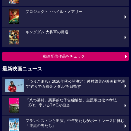
プロジェクト・ヘイル・メアリー
キングダム 大将軍の帰還
動画配信作品をチェック
最新映画ニュース
『つりこまち』2026年秋公開決定！仲村悠菜が映画初主演
で“釣りで五輪金メダル”を目指す
「八つ墓村」悪夢的な予告編解禁、主題歌は松本孝弘
（B’z）率いるTMGが担当
フランシス・ンら出演。中年男たちがボートレースに挑む
「逆流の男たち」