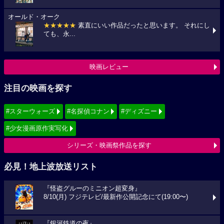
オールド・オーク
★★★★★
素直にいい作品だったと思います。 それにし
ても、永...
映画レビュー
注目の映画を探す
#スターウォーズ
#名探偵コナン
#ディズニー
#少女漫画原作実写化
シリーズ・映画祭作品を探す
必見！地上波放送リスト
『怪盗グルーのミニオン超変身』
8/10(月) フジテレビ/最新作公開記念にて(19:00〜)
『銀河鉄道の夜』