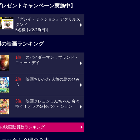
プレゼントキャンペーン実施中】
『グレイ・ミッション』アクリルス
タンド
5名様 [〆8/16(日)]
週の映画ランキング
1位
スパイダーマン：ブランド・
ニュー・デイ
2位
映画ちいかわ 人魚の島のひみ
つ
3位
映画クレヨンしんちゃん 奇々
怪々！オラの妖怪バケ～ション
の映画動員数ランキング