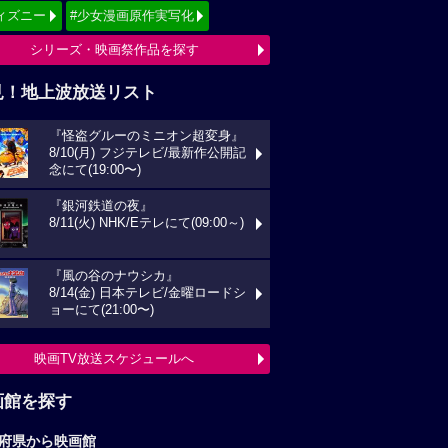
ィズニー
#少女漫画原作実写化
シリーズ・映画祭作品を探す
見！地上波放送リスト
『怪盗グルーのミニオン超変身』
8/10(月) フジテレビ/最新作公開記
念にて(19:00〜)
『銀河鉄道の夜』
8/11(火) NHK/Eテレにて(09:00～)
『風の谷のナウシカ』
8/14(金) 日本テレビ/金曜ロードシ
ョーにて(21:00〜)
映画TV放送スケジュールへ
画館を探す
府県から映画館