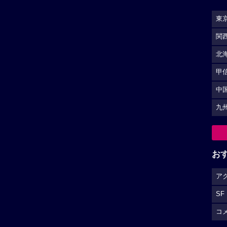
東
関
北
甲
中
九
お
ア
SF
コ