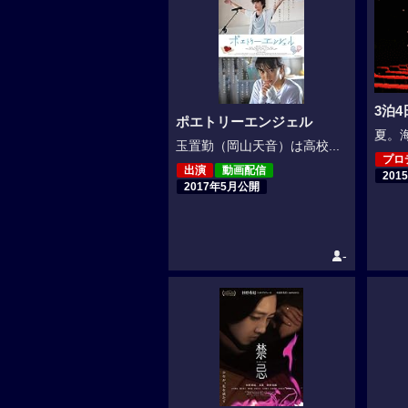
3泊
ポエトリーエンジェル
夏。海
玉置勤（岡山天音）は高校...
プロ
出演
動画配信
201
2017年5月公開
-