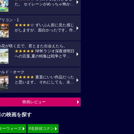
た。 セイレーンがめっちゃ怖か...
プリコン・1
★★★★
☆ ずいぶん前に見た感じ
がしますが、面白かったです。作...
の花が咲く丘で、君とまた出会えたら。
★★★★★
NHKラジオ深夜便明日
への言葉,夏の特集は戦争と平...
ールド・オーク
★★★★★
素直にいい作品だった
と思います。 それにしても、永...
映画レビュー
目の映画を探す
ターウォーズ
#名探偵コナン