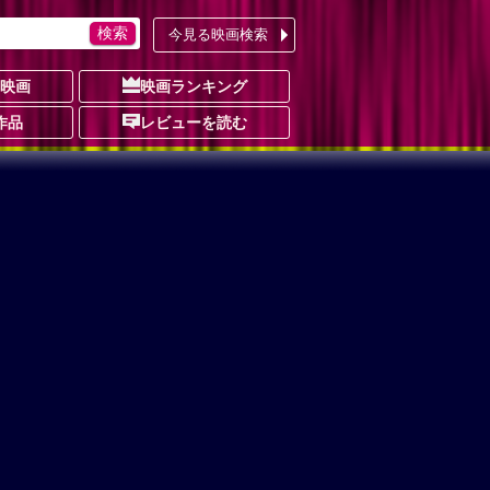
今見る映画検索
の映画
映画ランキング
作品
レビューを読む