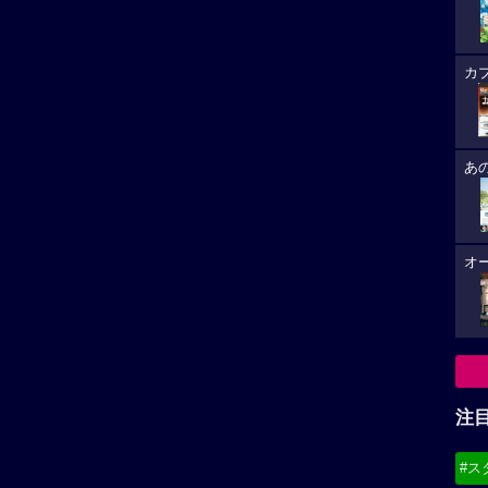
カ
あ
オ
注
#ス