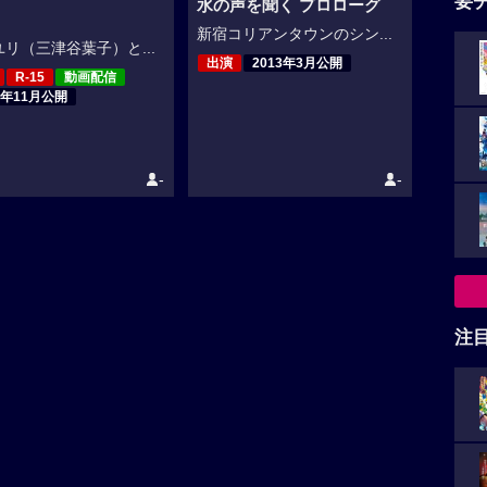
要
水の声を聞く プロローグ
新宿コリアンタウンのシン...
リ（三津谷葉子）と...
出演
2013年3月公開
R-15
動画配信
4年11月公開
-
-
注