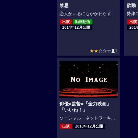
禁忌
欲動
恋人がいるにもかかわらず...
勢津ユ
出演
動画配信
出演
2014年12月公開
201
★★
☆☆☆
1
俳優×監督=「全力映画」
「いいね！」
ソーシャル・ネットワーキ...
出演
2013年12月公開