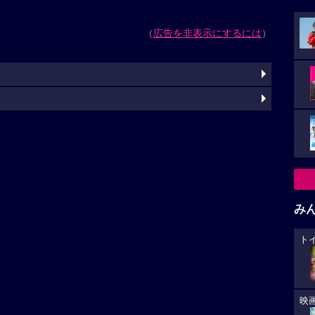
（
広告を非表示にするには
）
み
ト
映