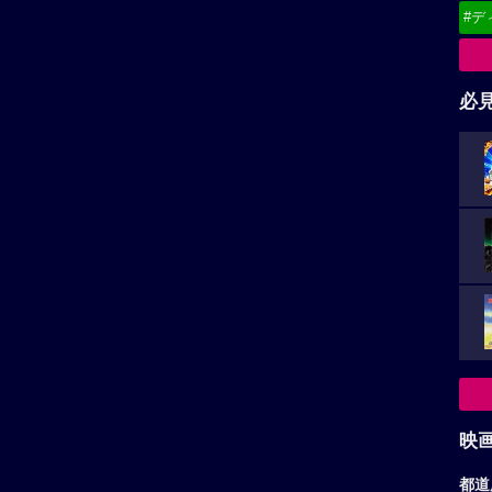
#デ
必
映
都道