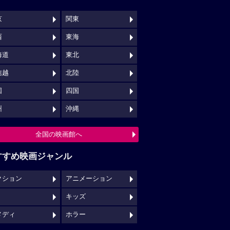
京
関東
西
東海
海道
東北
信越
北陸
国
四国
州
沖縄
全国の映画館へ
すすめ映画ジャンル
クション
アニメーション
キッズ
メディ
ホラー