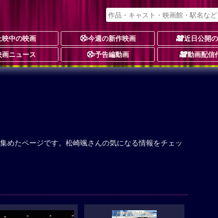
上映中の映画
今週の新作映画
近日公開
映画ニュース
予告編動画
動画配信
集めたページです。松崎颯さんの気になる情報をチェッ