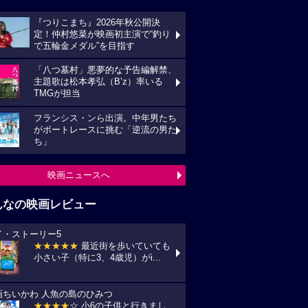
『つりこまち』2026年秋公開決
定！仲村悠菜が映画初主演で“釣り
で五輪金メダル”を目指す
「八つ墓村」悪夢的な予告編解禁、
主題歌は松本孝弘（B’z）率いる
TMGが担当
フランシス・ンら出演。中年男たち
がボートレースに挑む「逆流の男た
ち」
映画ニュースへ
んなの映画レビュー
イ・ストーリー5
★★★★★
最近街を歩いていても
小さい子（特に3、4歳児）がi...
画ちいかわ 人魚の島のひみつ
★★★★
☆ 小6の子供と行きまし