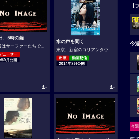
【
4日、5時の鐘
水の声を聞く
今
はサーファーたちで...
東京、新宿のコリアンタウ...
デューサー
出演
動画配信
5年9月公開
2014年8月公開
-
-
今週