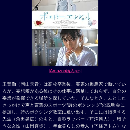
[Amazon購入
]
(PR)
玉置勤（岡山天音）は高校卒業後、実家の梅農家で働いてい
るが、妄想癖がある彼はその仕事に満足しておらず、自分の
妄想が発揮できる場所を探していた。そんなとき、ふとした
きっかけで声と言葉のスポーツ“詩のボクシング”の説明会に
参加し、詩のボクシング教室に通い出す。そこには指導する
先生（角田晃広）のもと、自称ラッパー（芹澤興人）、暗そ
うな女性（山田真歩）、年金暮らしの老人（下條アトム）な