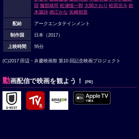
田
服部靖司
松浦慎一郎
大関さおり
松田北斗
鈴
木築詩
徳江かな
矢崎初音
配給
アークエンタテインメント
制作国
日本（2017）
上映時間
95分
(C)2017 田辺・弁慶映画祭 第10 回記念映画プロジェクト
動
画配信で映画を観よう！
[PR]