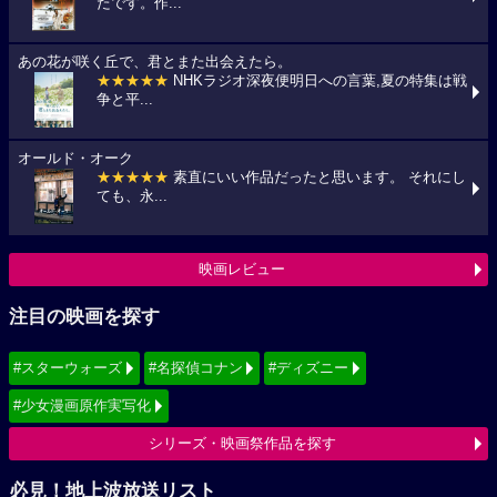
たです。作...
あの花が咲く丘で、君とまた出会えたら。
★★★★★
NHKラジオ深夜便明日への言葉,夏の特集は戦
争と平...
オールド・オーク
★★★★★
素直にいい作品だったと思います。 それにし
ても、永...
映画レビュー
注目の映画を探す
#スターウォーズ
#名探偵コナン
#ディズニー
#少女漫画原作実写化
シリーズ・映画祭作品を探す
必見！地上波放送リスト