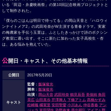
いる「田辺・弁慶映画祭」の第10回記念映画プロジェクトと
して制作された。
「僕らのごはんは明日で待ってる」の岡山天音と「ハロウィ
ンナイトメア2」の武田玲奈がW主演する青春ドラマ。実家
の梅農家を手伝う玉置は、ふとしたきっかけで詩のボクシン
グ教室に通い出す。そこに新たに加わった女子高校生・杏
は、ある悩みを抱えていた。
公
開日・キャスト、その他基本情報
公開日
2017年5月20日
監督
：
飯塚俊光
脚本
：
飯塚俊光
出演
：
岡山天音
武田玲奈
鶴見辰吾
美保純
角田
晃広
山田真歩
芹澤興人
下條アトム
髙橋かすみ
キャスト
松崎颯
橘実里
安田聖愛
小川あん
仲谷香春
アン
ジェラ
富田望生
染野有来
早出明弘
アイアム野