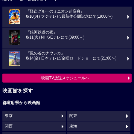
『怪盗グルーのミニオン超変身』
8/10(月) フジテレビ/最新作公開記念にて(19:00〜)
『銀河鉄道の夜』
8/11(火) NHK/Eテレにて(09:00～)
『風の谷のナウシカ』
8/14(金) 日本テレビ/金曜ロードショーにて(21:00〜)
映画TV放送スケジュールへ
映画館を探す
都道府県から映画館
東京
関東
関西
東海