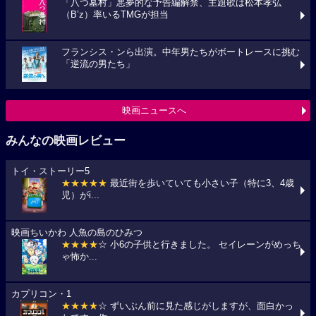
「八つ墓村」悪夢的な予告編解禁、主題歌は松本孝弘
（B’z）率いるTMGが担当
フランシス・ンら出演。中年男たちがボートレースに挑む
「逆流の男たち」
映画ニュースへ
みんなの映画レビュー
トイ・ストーリー5
★★★★★
最近街を歩いていても小さい子（特に3、4歳
児）がi...
映画ちいかわ 人魚の島のひみつ
★★★★
☆ 小6の子供と行きました。 セイレーンがめっち
ゃ怖か...
カプリコン・1
★★★★
☆ ずいぶん前に見た感じがしますが、面白かっ