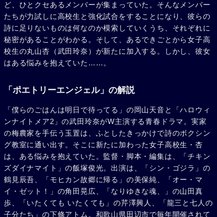
ど、ひとクセあるメンバーが集まっていた。そんなメンバー
たちが力試しに高校生と強化試合をすることになり、彼らの
詩に足りないものは何なのか模索していくうち、それぞれに
秘密があることがわかる。そして、あるできごとから女子高
校生の丸山杏（武田玲奈）が新たに加入する。しかし、彼女
はある悩みを抱えていた……。
「ポエトリーエンジェル」の解説
「僕らのごはんは明日で待ってる」の岡山天音と「ハロウィ
ンナイトメア2」の武田玲奈がW主演する青春ドラマ。実家
の梅農家を手伝う玉置は、ふとしたきっかけで詩のボクシン
グ教室に通い出す。そこに新たに加わった女子高校生・杏
は、ある悩みを抱えていた。監督・脚本・編集は、「チキン
ズダイナマイト」の飯塚俊光。出演は、「シン・ゴジラ」の
鶴見辰吾、「モヒカン故郷に帰る」の美保純、「オー・マ
イ・ゼット！」の角田晃広、「なりゆきな魂、」の山田真
歩、「いたくても いたくても」の芹澤興人、「龍三と七人の
子分たち」の下條アトム。和歌山県田辺市で毎年開催されて