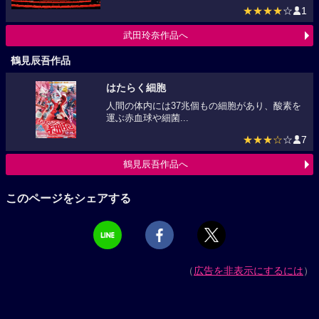
★★★★
☆
1
武田玲奈作品へ
鶴見辰吾作品
はたらく細胞
人間の体内には37兆個もの細胞があり、酸素を
運ぶ赤血球や細菌...
★★★☆
☆
7
鶴見辰吾作品へ
このページをシェアする
（
広告を非表示にするには
）