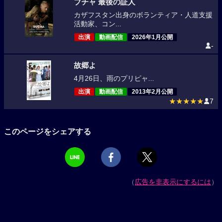
ブチャ 最後の証人
カザフスタン出身のボランティア・人道支援
活動家、コン...
出演
動画配信
2026年1月公開
-
故郷よ
4月26日、雨のプリピャ...
出演
動画配信
2013年2月公開
★★★★★
7
このページをシェアする
（
広告を非表示にするには
）