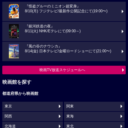
『怪盗グルーのミニオン超変身』
8/10(月) フジテレビ/最新作公開記念にて(19:00〜)
『銀河鉄道の夜』
8/11(火) NHK/Eテレにて(09:00～)
『風の谷のナウシカ』
8/14(金) 日本テレビ/金曜ロードショーにて(21:00〜)
映画TV放送スケジュールへ
映画館を探す
都道府県から映画館
東京
関東
関西
東海
北海道
東北