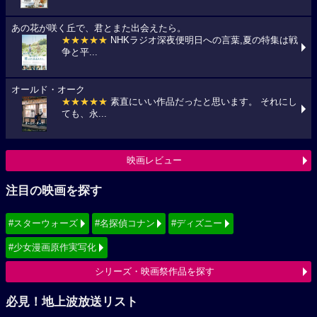
あの花が咲く丘で、君とまた出会えたら。
★★★★★
NHKラジオ深夜便明日への言葉,夏の特集は戦
争と平...
オールド・オーク
★★★★★
素直にいい作品だったと思います。 それにし
ても、永...
映画レビュー
注目の映画を探す
#スターウォーズ
#名探偵コナン
#ディズニー
#少女漫画原作実写化
シリーズ・映画祭作品を探す
必見！地上波放送リスト