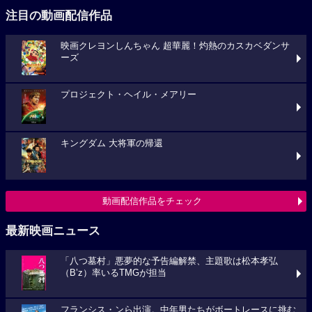
注目の動画配信作品
映画クレヨンしんちゃん 超華麗！灼熱のカスカベダンサ
ーズ
プロジェクト・ヘイル・メアリー
キングダム 大将軍の帰還
動画配信作品をチェック
最新映画ニュース
「八つ墓村」悪夢的な予告編解禁、主題歌は松本孝弘
（B’z）率いるTMGが担当
フランシス・ンら出演。中年男たちがボートレースに挑む