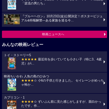
「逆流の男たち」
『ブルーヘロン』10月23日(金)公開決定！ポスタービジュ
アル&特報解禁―ある家族を巡る今...
映画ニュースへ
みんなの映画レビュー
トイ・ストーリー5
★★★★★
最近街を歩いていても小さい子（特に3、4歳
児）がi...
映画ちいかわ 人魚の島のひみつ
★★★★
☆ 小6の子供と行きました。 セイレーンがめっち
ゃ怖か...
カプリコン・1
★★★★
☆ ずいぶん前に見た感じがしますが、面白かっ
たです。作...