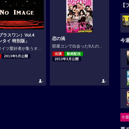
【
プラスワン）Vol.4
恋の渦
今
ンタイ 特別版」
部屋コンで出会った9人の...
イツ愛好者が集うオ...
出演
動画配信
2013年5月公開
2013年3月公開
-
-
今週