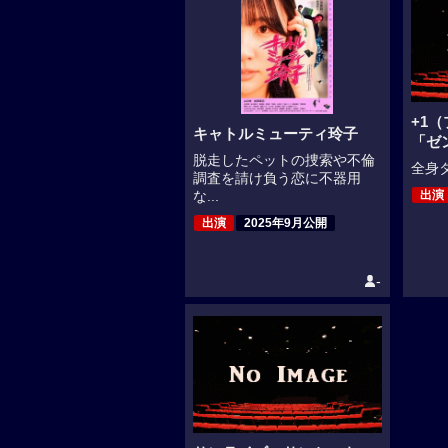
+1（
キャトルミューティ玲子
「ゼ
脱走したペットの捜索や不倫
全身タ
調査を請け負う恋に不器用
出演
な...
出演
2025年9月公開
-