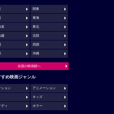
京
関東
西
東海
海道
東北
信越
北陸
国
四国
州
沖縄
全国の映画館へ
すすめ映画ジャンル
クション
アニメーション
キッズ
メディ
ホラー