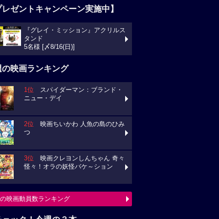
プレゼントキャンペーン実施中】
『グレイ・ミッション』アクリルス
タンド
5名様 [〆8/16(日)]
週の映画ランキング
1位
スパイダーマン：ブランド・
ニュー・デイ
2位
映画ちいかわ 人魚の島のひみ
つ
3位
映画クレヨンしんちゃん 奇々
怪々！オラの妖怪バケ～ション
の映画動員数ランキング