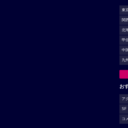
東
関
北
甲
中
九
お
ア
SF
コ