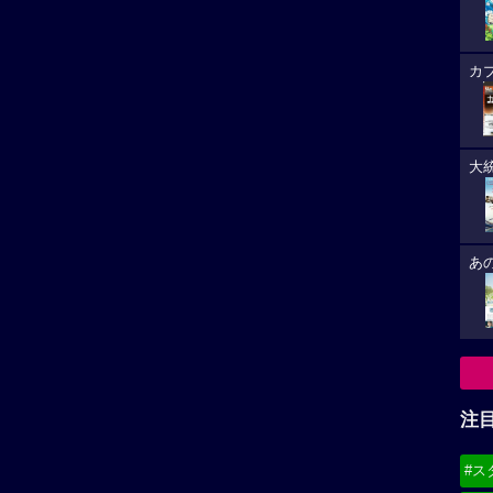
カ
大
あ
注
#ス