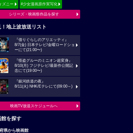
ィズニー
#少女漫画原作実写化
シリーズ・映画祭作品を探す
見！地上波放送リスト
『借りぐらしのアリエッティ』
8/7(金) 日本テレビ/金曜ロードショ
ーにて(21:00〜)
『怪盗グルーのミニオン超変身』
8/10(月) フジテレビ/最新作公開記
念にて(19:00〜)
『銀河鉄道の夜』
8/11(火) NHK/Eテレにて(09:00～)
映画TV放送スケジュールへ
画館を探す
府県から映画館