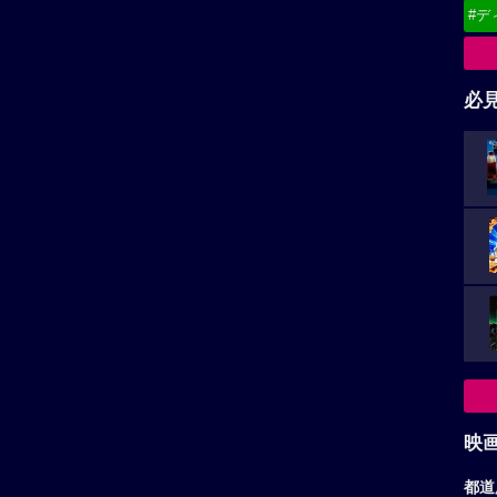
#デ
必
映
都道