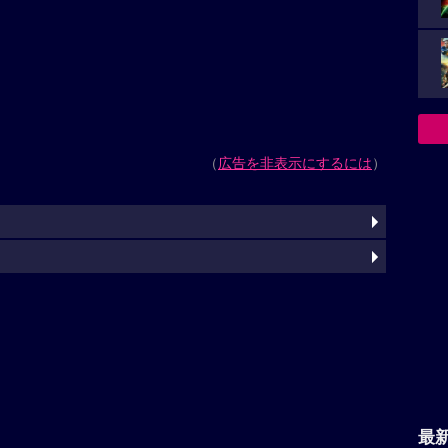
（
広告を非表示にするには
）
最