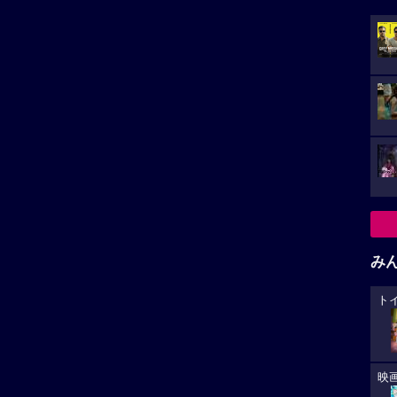
み
ト
映