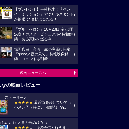
【プレゼント】一蓮托生！『グレ
イ・ミッション』アクリルスタンド
が抽選で5名様に当たる！
『ブルーヘロン』10月23日(金)公開
決定！ポスタービジュアル&特報解
禁―ある家族を巡る今...
堀田真由・高橋一生が声優に決定！
『ghost／夜の果て』特報映像解
禁、コメントも到着
映画ニュースへ
んなの映画レビュー
イ・ストーリー5
★★★★★
最近街を歩いていても
小さい子（特に3、4歳児）がi...
画ちいかわ 人魚の島のひみつ
★★★★
☆ 小6の子供と行きまし