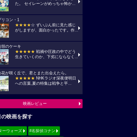
た。 セイレーンがめっちゃ怖か...
プリコン・1
★★★★
☆ ずいぶん前に見た感じ
がしますが、面白かったです。作...
統領のケーキ
★★★★★
戦禍や圧政の中でどう
生きていくのか、下劣にならなく...
の花が咲く丘で、君とまた出会えたら。
★★★★★
NHKラジオ深夜便明日
への言葉,夏の特集は戦争と平...
映画レビュー
目の映画を探す
ターウォーズ
#名探偵コナン