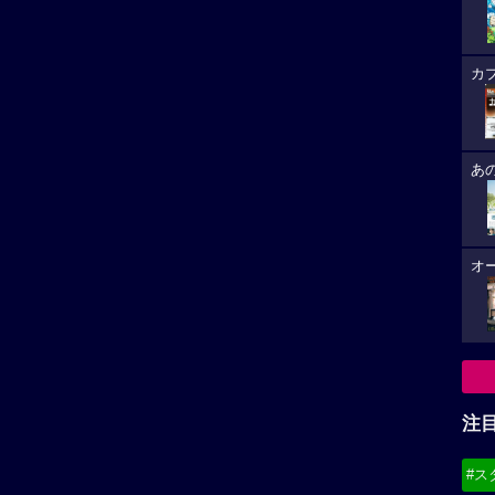
カ
あ
オ
注
#ス