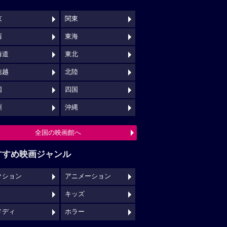
京
関東
西
東海
海道
東北
信越
北陸
国
四国
州
沖縄
全国の映画館へ
すすめ映画ジャンル
クション
アニメーション
キッズ
メディ
ホラー