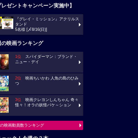
プレゼントキャンペーン実施中】
『グレイ・ミッション』アクリルス
タンド
5名様 [〆8/16(日)]
週の映画ランキング
1位
スパイダーマン：ブランド・
ニュー・デイ
2位
映画ちいかわ 人魚の島のひみ
つ
3位
映画クレヨンしんちゃん 奇々
怪々！オラの妖怪バケ～ション
の映画動員数ランキング