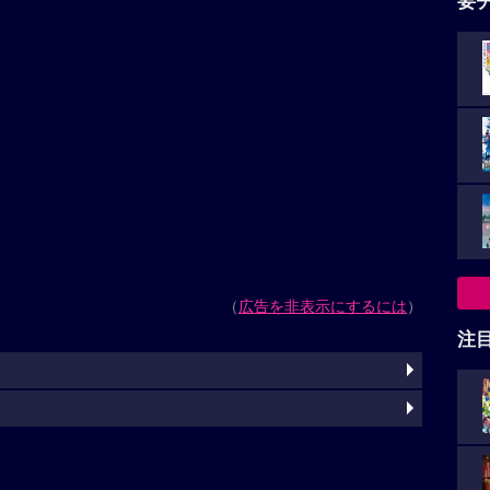
要
（
広告を非表示にするには
）
注