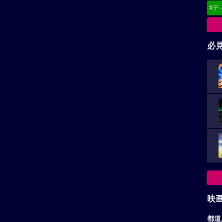
#デ
必
映
都道