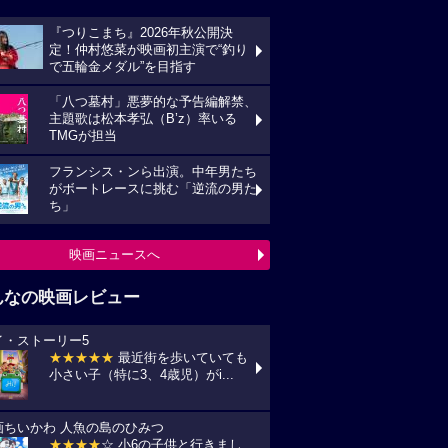
『つりこまち』2026年秋公開決
定！仲村悠菜が映画初主演で“釣り
で五輪金メダル”を目指す
「八つ墓村」悪夢的な予告編解禁、
主題歌は松本孝弘（B’z）率いる
TMGが担当
フランシス・ンら出演。中年男たち
がボートレースに挑む「逆流の男た
ち」
映画ニュースへ
んなの映画レビュー
イ・ストーリー5
★★★★★
最近街を歩いていても
小さい子（特に3、4歳児）がi...
画ちいかわ 人魚の島のひみつ
★★★★
☆ 小6の子供と行きまし