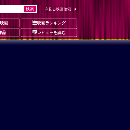
今見る映画検索
の映画
映画ランキング
作品
レビューを読む