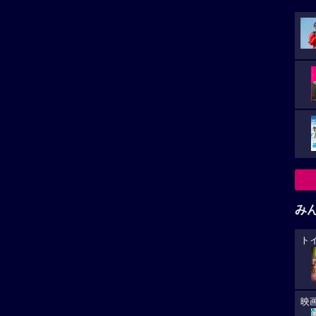
み
ト
映