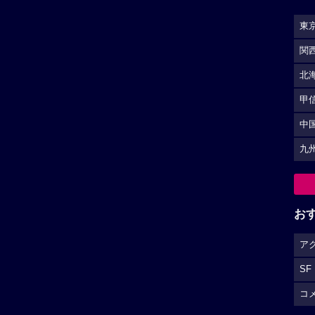
東
関
北
甲
中
九
お
ア
SF
コ