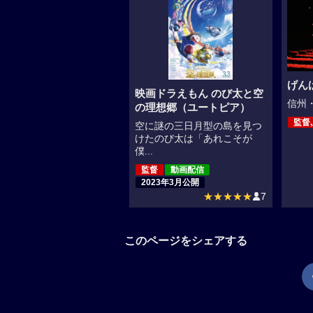
げん
映画ドラえもん のび太と空
信州・
の理想郷（ユートピア）
監督
空に謎の三日月型の島を見つ
けたのび太は「あれこそが
僕...
監督
動画配信
2023年3月公開
★★★★★
7
このページをシェアする