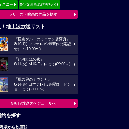
ィズニー
#少女漫画原作実写化
シリーズ・映画祭作品を探す
見！地上波放送リスト
『怪盗グルーのミニオン超変身』
8/10(月) フジテレビ/最新作公開記
念にて(19:00〜)
『銀河鉄道の夜』
8/11(火) NHK/Eテレにて(09:00～)
『風の谷のナウシカ』
8/14(金) 日本テレビ/金曜ロードシ
ョーにて(21:00〜)
映画TV放送スケジュールへ
画館を探す
府県から映画館