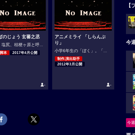
【
ばのじょう 玄蕃之丞
アニメミライ 「しらんぷ
今
り」
塩尻、桔梗ヶ原と呼...
小学6年生の「ぼく」。「...
,脚本
2017年4月公開
制作,演出助手
2012年3月公開
-
-
今週