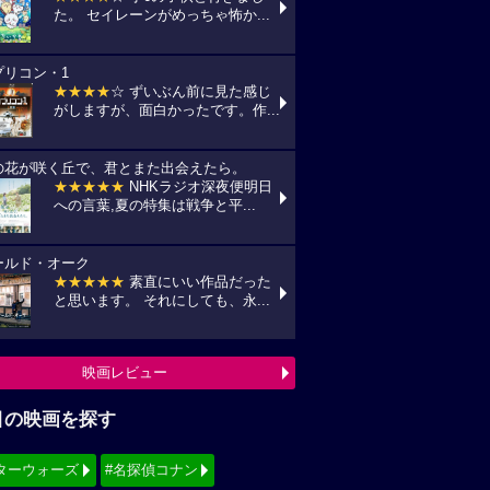
た。 セイレーンがめっちゃ怖か...
プリコン・1
★★★★
☆ ずいぶん前に見た感じ
がしますが、面白かったです。作...
の花が咲く丘で、君とまた出会えたら。
★★★★★
NHKラジオ深夜便明日
への言葉,夏の特集は戦争と平...
ールド・オーク
★★★★★
素直にいい作品だった
と思います。 それにしても、永...
映画レビュー
目の映画を探す
ターウォーズ
#名探偵コナン