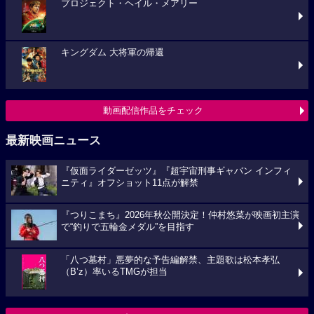
プロジェクト・ヘイル・メアリー
キングダム 大将軍の帰還
動画配信作品をチェック
最新映画ニュース
『仮面ライダーゼッツ』『超宇宙刑事ギャバン インフィ
ニティ』オフショット11点が解禁
『つりこまち』2026年秋公開決定！仲村悠菜が映画初主演
で“釣りで五輪金メダル”を目指す
「八つ墓村」悪夢的な予告編解禁、主題歌は松本孝弘
（B’z）率いるTMGが担当