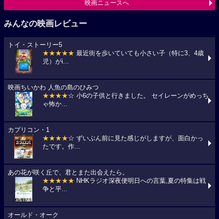
映画ニュースへ
みんなの映画レビュー
トイ・ストーリー5
★★★★★
最近街を歩いていても小さい子（特に3、4歳
児）がi...
映画ちいかわ 人魚の島のひみつ
★★★★
☆ 小6の子供と行きました。 セイレーンがめっち
ゃ怖か...
カプリコン・1
★★★★
☆ ずいぶん前に見た感じがしますが、面白かっ
たです。作...
あの花が咲く丘で、君とまた出会えたら。
★★★★★
NHKラジオ深夜便明日への言葉,夏の特集は戦
争と平...
オールド・オーク