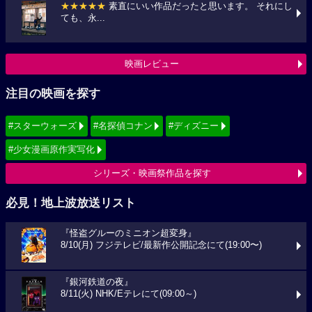
★★★★★
素直にいい作品だったと思います。 それにし
ても、永...
映画レビュー
注目の映画を探す
#スターウォーズ
#名探偵コナン
#ディズニー
#少女漫画原作実写化
シリーズ・映画祭作品を探す
必見！地上波放送リスト
『怪盗グルーのミニオン超変身』
8/10(月) フジテレビ/最新作公開記念にて(19:00〜)
『銀河鉄道の夜』
8/11(火) NHK/Eテレにて(09:00～)