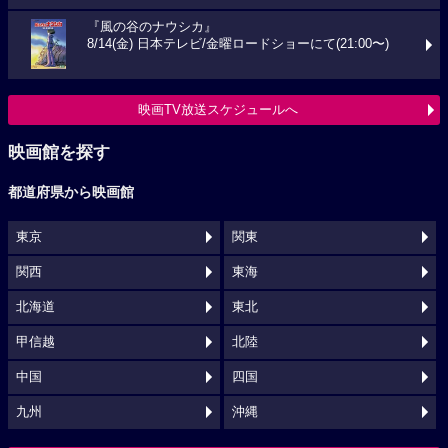
『風の谷のナウシカ』
8/14(金) 日本テレビ/金曜ロードショーにて(21:00〜)
映画TV放送スケジュールへ
映画館を探す
都道府県から映画館
東京
関東
関西
東海
北海道
東北
甲信越
北陸
中国
四国
九州
沖縄