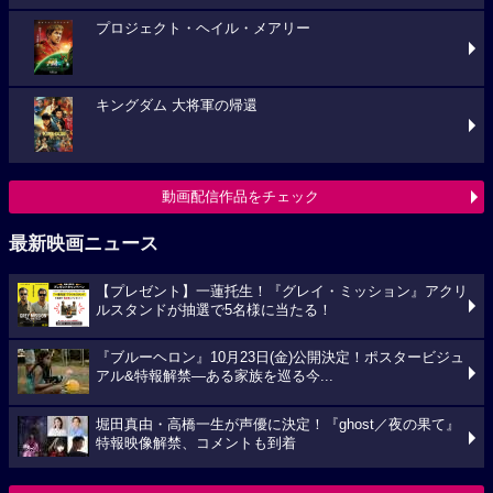
プロジェクト・ヘイル・メアリー
キングダム 大将軍の帰還
動画配信作品をチェック
最新映画ニュース
【プレゼント】一蓮托生！『グレイ・ミッション』アクリ
ルスタンドが抽選で5名様に当たる！
『ブルーヘロン』10月23日(金)公開決定！ポスタービジュ
アル&特報解禁―ある家族を巡る今...
堀田真由・高橋一生が声優に決定！『ghost／夜の果て』
特報映像解禁、コメントも到着