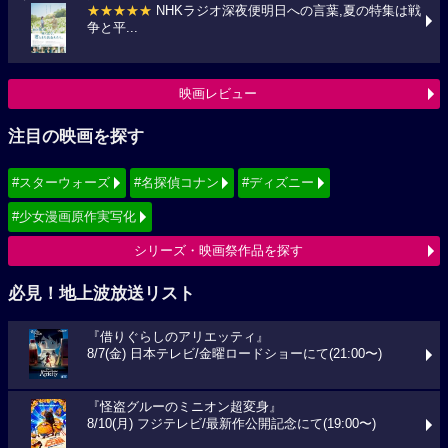
★★★★★
NHKラジオ深夜便明日への言葉,夏の特集は戦
争と平...
映画レビュー
注目の映画を探す
#スターウォーズ
#名探偵コナン
#ディズニー
#少女漫画原作実写化
シリーズ・映画祭作品を探す
必見！地上波放送リスト
『借りぐらしのアリエッティ』
8/7(金) 日本テレビ/金曜ロードショーにて(21:00〜)
『怪盗グルーのミニオン超変身』
8/10(月) フジテレビ/最新作公開記念にて(19:00〜)