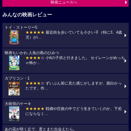
映画ニュースへ
みんなの映画レビュー
トイ・ストーリー5
★★★★★
最近街を歩いていても小さい子（特に3、4歳
児）がi...
映画ちいかわ 人魚の島のひみつ
★★★★
☆ 小6の子供と行きました。 セイレーンがめっち
ゃ怖か...
カプリコン・1
★★★★
☆ ずいぶん前に見た感じがしますが、面白かっ
たです。作...
大統領のケーキ
★★★★★
戦禍や圧政の中でどう生きていくのか、下劣
にならなく...
あの花が咲く丘で、君とまた出会えたら。