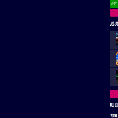
#デ
必
映
都道