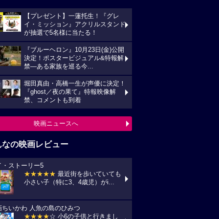
【プレゼント】一蓮托生！『グレ
イ・ミッション』アクリルスタンド
が抽選で5名様に当たる！
『ブルーヘロン』10月23日(金)公開
決定！ポスタービジュアル&特報解
禁―ある家族を巡る今...
堀田真由・高橋一生が声優に決定！
『ghost／夜の果て』特報映像解
禁、コメントも到着
映画ニュースへ
んなの映画レビュー
イ・ストーリー5
★★★★★
最近街を歩いていても
小さい子（特に3、4歳児）がi...
画ちいかわ 人魚の島のひみつ
★★★★
☆ 小6の子供と行きまし