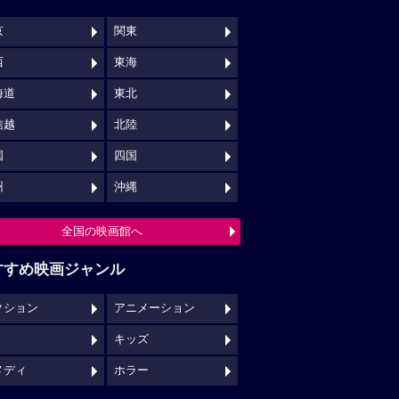
京
関東
西
東海
海道
東北
信越
北陸
国
四国
州
沖縄
全国の映画館へ
すすめ映画ジャンル
クション
アニメーション
キッズ
メディ
ホラー