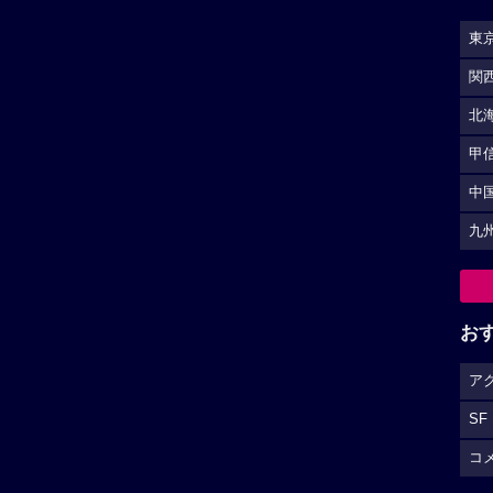
東
関
北
甲
中
九
お
ア
SF
コ