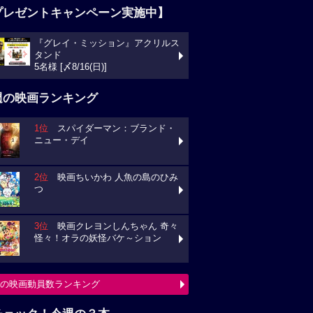
プレゼントキャンペーン実施中】
『グレイ・ミッション』アクリルス
タンド
5名様 [〆8/16(日)]
週の映画ランキング
1位
スパイダーマン：ブランド・
ニュー・デイ
2位
映画ちいかわ 人魚の島のひみ
つ
3位
映画クレヨンしんちゃん 奇々
怪々！オラの妖怪バケ～ション
の映画動員数ランキング