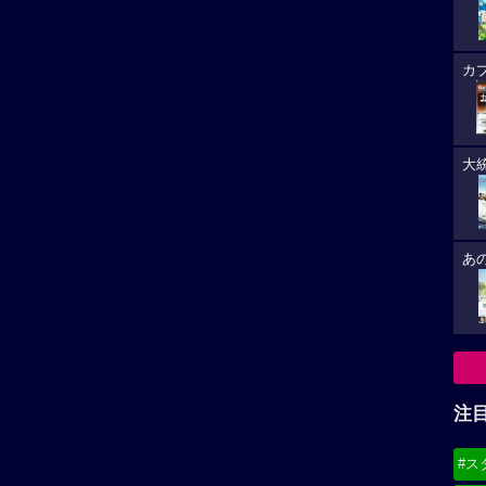
カ
大
あ
注
#ス