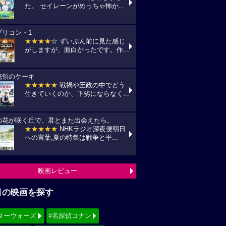
た。 セイレーンがめっちゃ怖か...
プリコン・1
★★★★
☆ ずいぶん前に見た感じ
がしますが、面白かったです。作...
統領のケーキ
★★★★★
戦禍や圧政の中でどう
生きていくのか、下劣にならなく...
の花が咲く丘で、君とまた出会えたら。
★★★★★
NHKラジオ深夜便明日
への言葉,夏の特集は戦争と平...
映画レビュー
目の映画を探す
ターウォーズ
#名探偵コナン