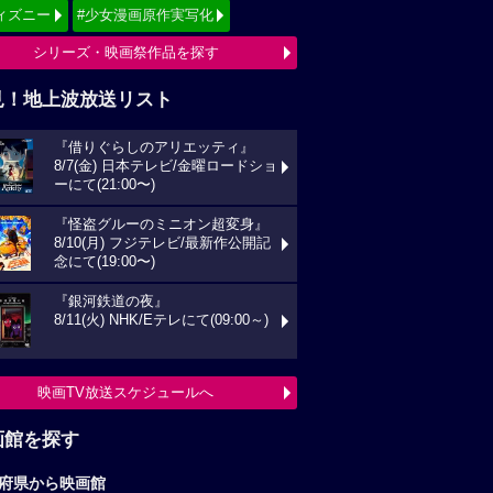
ィズニー
#少女漫画原作実写化
シリーズ・映画祭作品を探す
見！地上波放送リスト
『借りぐらしのアリエッティ』
8/7(金) 日本テレビ/金曜ロードショ
ーにて(21:00〜)
『怪盗グルーのミニオン超変身』
8/10(月) フジテレビ/最新作公開記
念にて(19:00〜)
『銀河鉄道の夜』
8/11(火) NHK/Eテレにて(09:00～)
映画TV放送スケジュールへ
画館を探す
府県から映画館