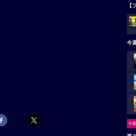
【
今
今週