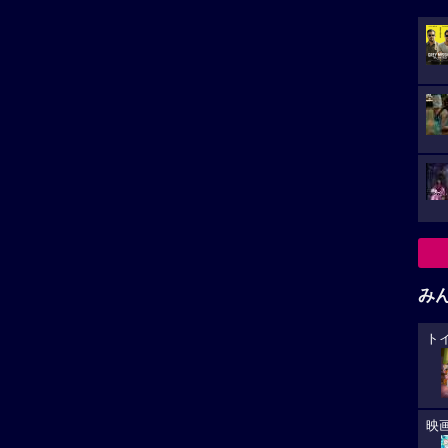
み
ト
映