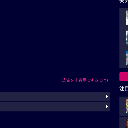
要
（
広告を非表示にするには
）
注