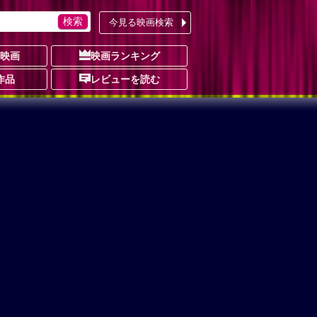
今見る映画検索
の映画
映画ランキング
作品
レビューを読む