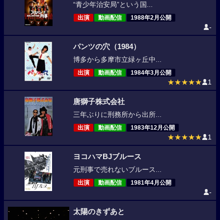
“青少年治安局”という国...
出演
動画配信
1988年2月公開
-
パンツの穴（1984）
博多から多摩市立緑ヶ丘中...
出演
動画配信
1984年3月公開
★★★★★
1
唐獅子株式会社
三年ぶりに刑務所から出所...
出演
動画配信
1983年12月公開
★★★★★
1
ヨコハマBJブルース
元刑事で売れないブルース...
出演
動画配信
1981年4月公開
-
太陽のきずあと