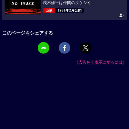
茂木修平は仲間のタケシや...
出演
1981年2月公開
-
このページをシェアする
（
広告を非表示にするには
）