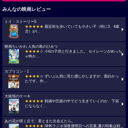
みんなの映画レビュー
トイ・ストーリー5
★★★★★
最近街を歩いていても小さい子（特に3、4歳
児）がi...
映画ちいかわ 人魚の島のひみつ
★★★★
☆ 小6の子供と行きました。 セイレーンがめっち
ゃ怖か...
カプリコン・1
★★★★
☆ ずいぶん前に見た感じがしますが、面白かっ
たです。作...
大統領のケーキ
★★★★★
戦禍や圧政の中でどう生きていくのか、下劣
にならなく...
あの花が咲く丘で、君とまた出会えたら。
★★★★★
NHKラジオ深夜便明日への言葉,夏の特集は戦