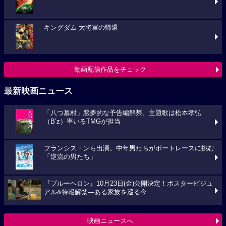
キングダム 大将軍の帰還
動画配信作品をチェック
最新映画ニュース
「八つ墓村」悪夢的な予告編解禁、主題歌は松本孝弘
（B’z）率いるTMGが担当
フランシス・ンら出演。中年男たちがボートレースに挑む
「逆流の男たち」
『ブルーヘロン』10月23日(金)公開決定！ポスタービジュ
アル&特報解禁―ある家族を巡る今...
映画ニュースへ