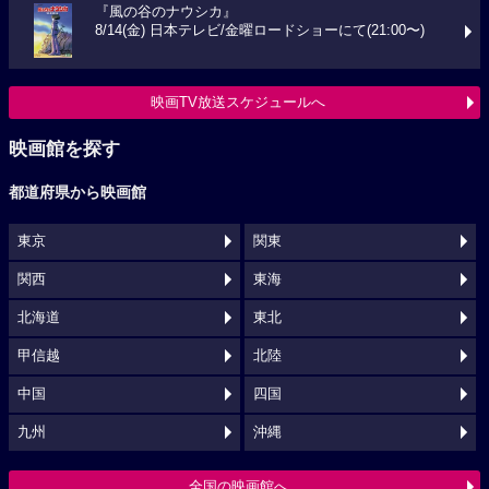
『風の谷のナウシカ』
8/14(金) 日本テレビ/金曜ロードショーにて(21:00〜)
映画TV放送スケジュールへ
映画館を探す
都道府県から映画館
東京
関東
関西
東海
北海道
東北
甲信越
北陸
中国
四国
九州
沖縄
全国の映画館へ