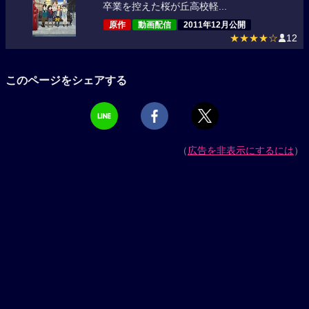
卒業を控えた桜が丘高校軽...
原作
動画配信
2011年12月公開
★★★★☆
12
このページをシェアする
（
広告を非表示にするには
）