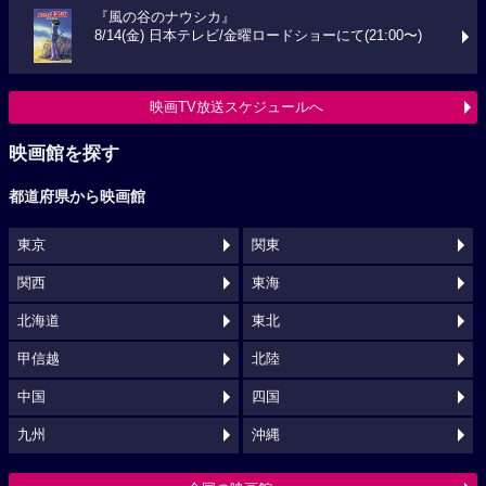
『風の谷のナウシカ』
8/14(金) 日本テレビ/金曜ロードショーにて(21:00〜)
映画TV放送スケジュールへ
映画館を探す
都道府県から映画館
東京
関東
関西
東海
北海道
東北
甲信越
北陸
中国
四国
九州
沖縄