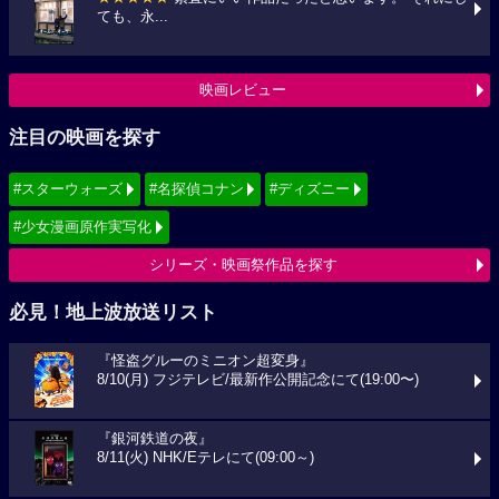
ても、永...
映画レビュー
注目の映画を探す
#スターウォーズ
#名探偵コナン
#ディズニー
#少女漫画原作実写化
シリーズ・映画祭作品を探す
必見！地上波放送リスト
『怪盗グルーのミニオン超変身』
8/10(月) フジテレビ/最新作公開記念にて(19:00〜)
『銀河鉄道の夜』
8/11(火) NHK/Eテレにて(09:00～)