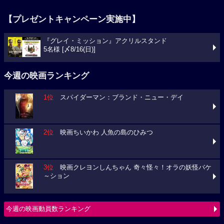
【プレゼントキャンペーン実施中】
『グレイ・ミッション』アクリルスタンド
5名様 [〆8/16(日)]
今週の映画ランキング
1位
スパイダーマン：ブランド・ニュー・デイ
2位
映画ちいかわ 人魚の島のひみつ
3位
映画クレヨンしんちゃん 奇々怪々！オラの妖怪バケ
～ション
今週の映画動員数ランキング