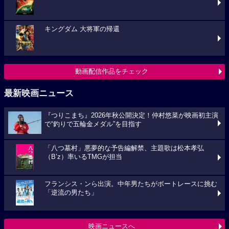
キングダム 大将軍の帰還
動画配信作品をチェック
最新映画ニュース
『つりこまち』2026年秋公開決定！仲村悠菜が映画初主演
で“釣りで五輪金メダル”を目指す
「八つ墓村」悪夢的な予告編解禁、主題歌は松本孝弘
（B’z）率いるTMGが担当
フランシス・ンら出演。中年男たちがボートレースに挑む
「逆流の男たち」
映画ニュースへ