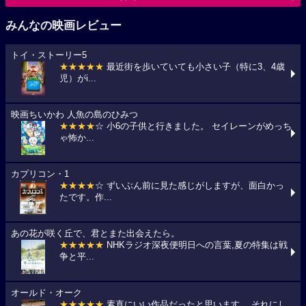
みんなの映画レビュー
トイ・ストーリー5
★★★★★
最近街を歩いていても小さい子（特に3、4歳
児）がi...
映画ちいかわ 人魚の島のひみつ
★★★★
☆ 小6の子供と行きました。 セイレーンがめっち
ゃ怖か...
カプリコン・1
★★★★
☆ ずいぶん前に見た感じがしますが、面白かっ
たです。作...
あの花が咲く丘で、君とまた出会えたら。
★★★★★
NHKラジオ深夜便明日への言葉,夏の特集は戦
争と平...
オールド・オーク
★★★★★
素直にいい作品だったと思います。 それにし